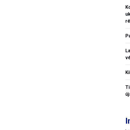
K
uk
ré
P
La
vé
Ki
T
új
I