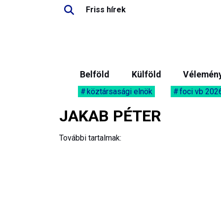
Friss hírek
Belföld
Külföld
Vélemén
köztársasági elnök
foci vb 202
JAKAB PÉTER
További tartalmak: