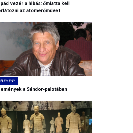
pád vezér a hibás: őmiatta kell
orlátozni az atomerőművet
VÉLEMÉNY
semények a Sándor-palotában