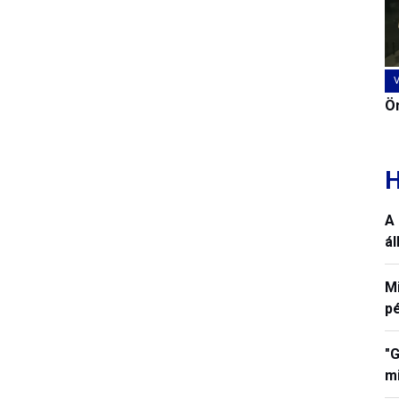
Ön
H
A 
á
M
p
"G
mi