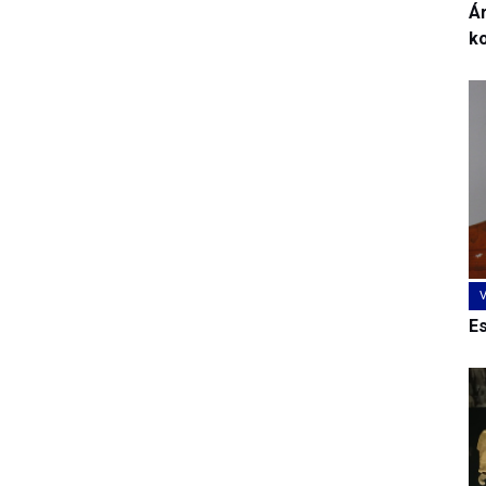
Ár
k
E