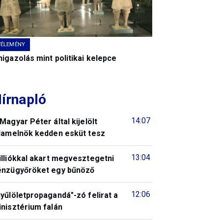
VÉLEMÉNY
igazolás mint politikai kelepce
írnapló
14:07
Magyar Péter által kijelölt
llamelnök kedden esküt tesz
13:04
illiókkal akart megvesztegetni
énzügyőröket egy bűnöző
12:06
yűlöletpropagandá"-zó felirat a
nisztérium falán