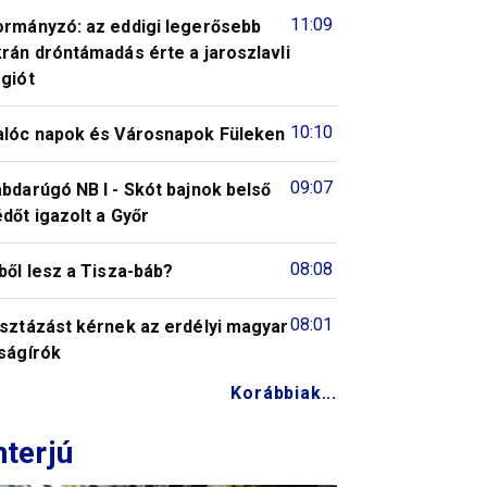
11:09
ormányzó: az eddigi legerősebb
rán dróntámadás érte a jaroszlavli
giót
10:10
alóc napok és Városnapok Füleken
09:07
bdarúgó NB I - Skót bajnok belső
dőt igazolt a Győr
08:08
ből lesz a Tisza-báb?
08:01
isztázást kérnek az erdélyi magyar
ságírók
Korábbiak...
nterjú