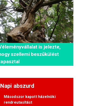
Véleményvállalat is jelezte,
hogy szellemi beszűkülést
tapasztal
Napi abszurd
Másodszor kapott házelnöki
rendreutasítást