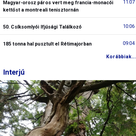
11:07
Magyar-orosz páros vert meg francia-monacói
kettőst a montreali tenisztornán
10:06
50. Csíksomlyói Ifjúsági Találkozó
09:04
185 tonna hal pusztult el Rétimajorban
Korábbiak...
Interjú