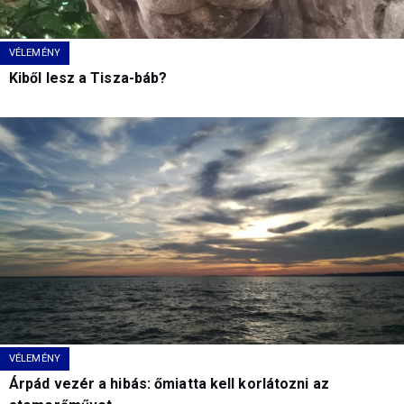
VÉLEMÉNY
Kiből lesz a Tisza-báb?
VÉLEMÉNY
Árpád vezér a hibás: őmiatta kell korlátozni az