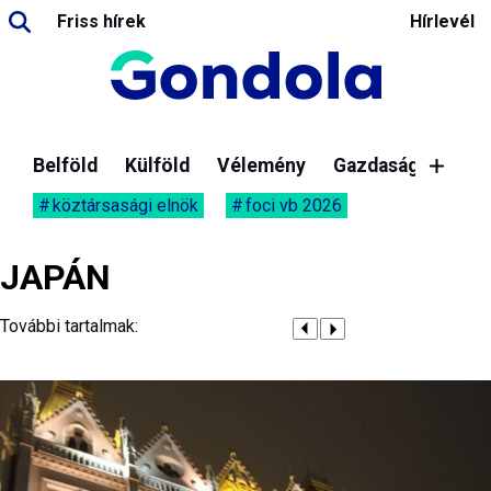
Friss hírek
Hírlevél
Belföld
Külföld
Vélemény
Gazdaság
köztársasági elnök
foci vb 2026
JAPÁN
További tartalmak: