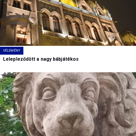
VÉLEMÉNY
Lelepleződött a nagy bábjátékos