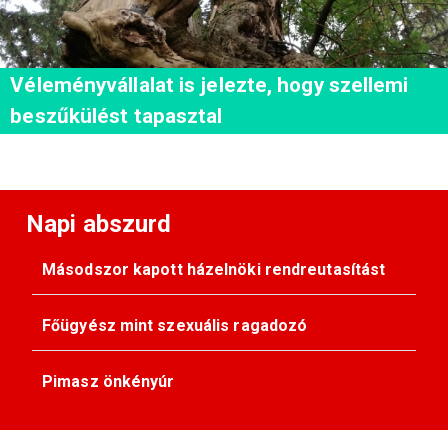
Véleményvállalat is jelezte, hogy szellemi
beszűkülést tapasztal
Napi abszurd
Másodszor kapott házelnöki rendreutasítást
Főügyész mint szexuális ragadozó
Pimasz önkényúr