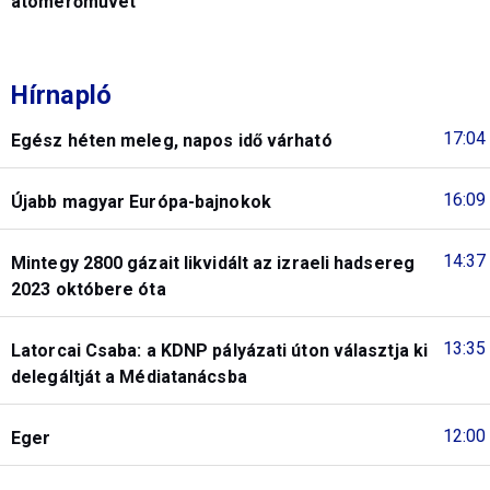
atomerőművet
Hírnapló
17:04
Egész héten meleg, napos idő várható
16:09
Újabb magyar Európa-bajnokok
14:37
Mintegy 2800 gázait likvidált az izraeli hadsereg
2023 októbere óta
13:35
Latorcai Csaba: a KDNP pályázati úton választja ki
delegáltját a Médiatanácsba
12:00
Eger