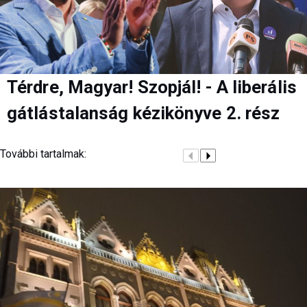
Térdre, Magyar! Szopjál! - A liberális
gátlástalanság kézikönyve 2. rész
További tartalmak: