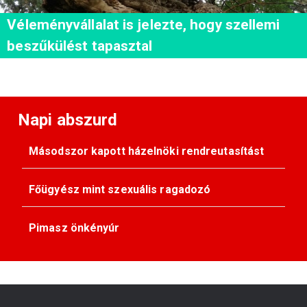
Véleményvállalat is jelezte, hogy szellemi
beszűkülést tapasztal
Napi abszurd
Másodszor kapott házelnöki rendreutasítást
Főügyész mint szexuális ragadozó
Pimasz önkényúr