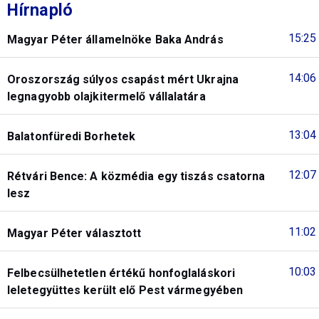
Hírnapló
15:25
Magyar Péter államelnöke Baka András
14:06
Oroszország súlyos csapást mért Ukrajna
legnagyobb olajkitermelő vállalatára
13:04
Balatonfüredi Borhetek
12:07
Rétvári Bence: A közmédia egy tiszás csatorna
lesz
11:02
Magyar Péter választott
10:03
Felbecsülhetetlen értékű honfoglaláskori
leletegyüttes került elő Pest vármegyében