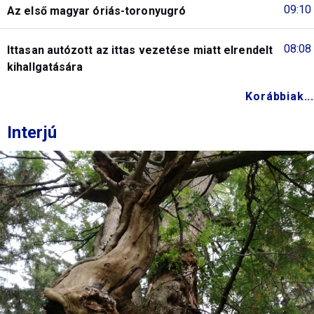
09:10
Az első magyar óriás-toronyugró
08:08
Ittasan autózott az ittas vezetése miatt elrendelt
kihallgatására
Korábbiak...
Interjú