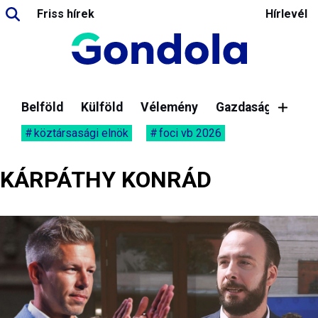
Friss hírek
Hírlevél
Belföld
Külföld
Vélemény
Gazdaság
köztársasági elnök
foci vb 2026
KÁRPÁTHY KONRÁD