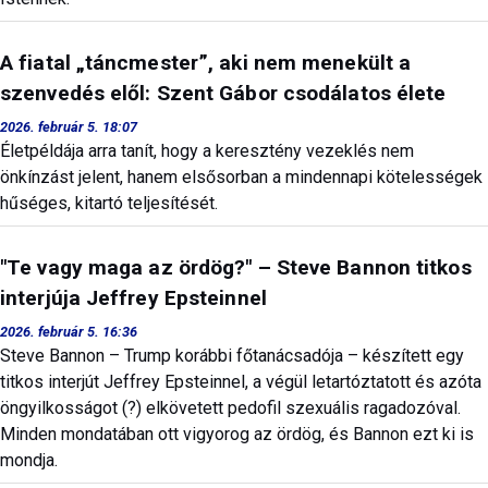
A fiatal „táncmester”, aki nem menekült a
szenvedés elől: Szent Gábor csodálatos élete
2026. február 5. 18:07
Életpéldája arra tanít, hogy a keresztény vezeklés nem
önkínzást jelent, hanem elsősorban a mindennapi kötelességek
hűséges, kitartó teljesítését.
"Te vagy maga az ördög?" – Steve Bannon titkos
interjúja Jeffrey Epsteinnel
2026. február 5. 16:36
Steve Bannon – Trump korábbi főtanácsadója – készített egy
titkos interjút Jeffrey Epsteinnel, a végül letartóztatott és azóta
öngyilkosságot (?) elkövetett pedofil szexuális ragadozóval.
Minden mondatában ott vigyorog az ördög, és Bannon ezt ki is
mondja.