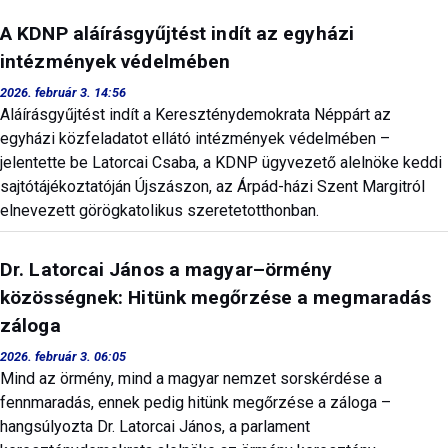
A KDNP aláírásgyűjtést indít az egyházi
intézmények védelmében
2026. február 3. 14:56
Aláírásgyűjtést indít a Kereszténydemokrata Néppárt az
egyházi közfeladatot ellátó intézmények védelmében –
jelentette be Latorcai Csaba, a KDNP ügyvezető alelnöke keddi
sajtótájékoztatóján Újszászon, az Árpád-házi Szent Margitról
elnevezett görögkatolikus szeretetotthonban.
Dr. Latorcai János a magyar–örmény
közösségnek: Hitünk megőrzése a megmaradás
záloga
2026. február 3. 06:05
Mind az örmény, mind a magyar nemzet sorskérdése a
fennmaradás, ennek pedig hitünk megőrzése a záloga –
hangsúlyozta Dr. Latorcai János, a parlament