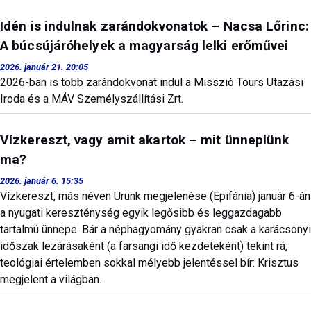
Idén is indulnak zarándokvonatok – Nacsa Lőrinc:
A búcsújáróhelyek a magyarság lelki erőművei
2026. január 21. 20:05
2026-ban is több zarándokvonat indul a Misszió Tours Utazási
Iroda és a MÁV Személyszállítási Zrt.
Vízkereszt, vagy amit akartok – mit ünneplünk
ma?
2026. január 6. 15:35
Vízkereszt, más néven Urunk megjelenése (Epifánia) január 6-án
a nyugati kereszténység egyik legősibb és leggazdagabb
tartalmú ünnepe. Bár a néphagyomány gyakran csak a karácsonyi
időszak lezárásaként (a farsangi idő kezdeteként) tekint rá,
teológiai értelemben sokkal mélyebb jelentéssel bír: Krisztus
megjelent a világban.