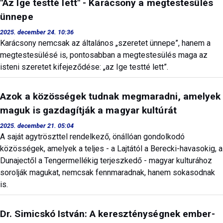
"Az Ige testté lett" - Karácsony a megtestesülés
ünnepe
2025. december 24. 10:36
Karácsony nemcsak az általános „szeretet ünnepe”, hanem a
megtestesülésé is, pontosabban a megtestesülés maga az
isteni szeretet kifejeződése: „az Ige testté lett”.
Azok a közösségek tudnak megmaradni, amelyek
maguk is gazdagítják a magyar kultúrát
2025. december 21. 05:04
A saját agytröszttel rendelkező, önállóan gondolkodó
közösségek, amelyek a teljes - a Lajtától a Berecki-havasokig, a
Dunajectől a Tengermellékig terjeszkedő - magyar kulturához
sorolják magukat, nemcsak fennmaradnak, hanem sokasodnak
is.
Dr. Simicskó István: A kereszténységnek ember-