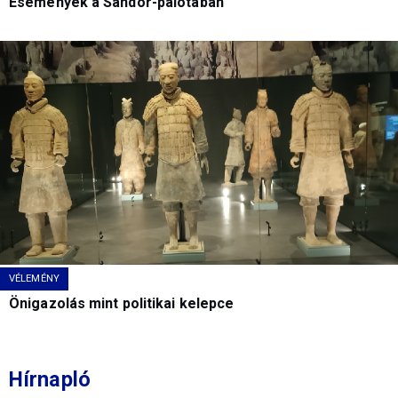
Események a Sándor-palotában
VÉLEMÉNY
Önigazolás mint politikai kelepce
Hírnapló