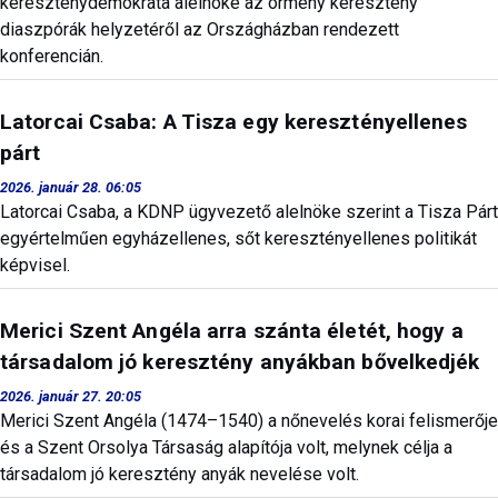
kereszténydemokrata alelnöke az örmény keresztény
diaszpórák helyzetéről az Országházban rendezett
konferencián.
Latorcai Csaba: A Tisza egy keresztényellenes
párt
2026. január 28. 06:05
Latorcai Csaba, a KDNP ügyvezető alelnöke szerint a Tisza Párt
egyértelműen egyházellenes, sőt keresztényellenes politikát
képvisel.
Merici Szent Angéla arra szánta életét, hogy a
társadalom jó keresztény anyákban bővelkedjék
2026. január 27. 20:05
Merici Szent Angéla (1474–1540) a nőnevelés korai felismerője
és a Szent Orsolya Társaság alapítója volt, melynek célja a
társadalom jó keresztény anyák nevelése volt.