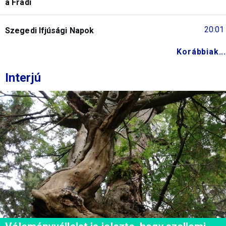
a Fradi
20:01
Szegedi Ifjúsági Napok
Korábbiak...
Interjú