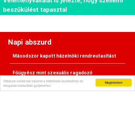
Véleményvállalat is jelezte, hogy szellemi
beszűkülést tapasztal
Napi abszurd
Másodszor kapott házelnöki rendreutasítást
Főügyész mint szexuális ragadozó
Oldalunk cookie-kat használ a hirdetések kezeléséhez és
Megértettem
látogatási statisztikák gyűjtéséhez.
Pimasz önkényúr
Kövessen minket: