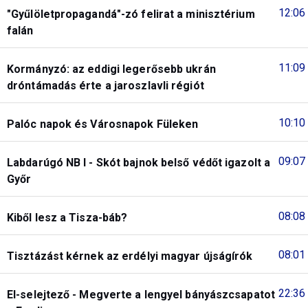
12:06
"Gyűlöletpropagandá"-zó felirat a minisztérium
falán
11:09
Kormányzó: az eddigi legerősebb ukrán
dróntámadás érte a jaroszlavli régiót
10:10
Palóc napok és Városnapok Füleken
09:07
Labdarúgó NB I - Skót bajnok belső védőt igazolt a
Győr
08:08
Kiből lesz a Tisza-báb?
08:01
Tisztázást kérnek az erdélyi magyar újságírók
22:36
El-selejtező - Megverte a lengyel bányászcsapatot