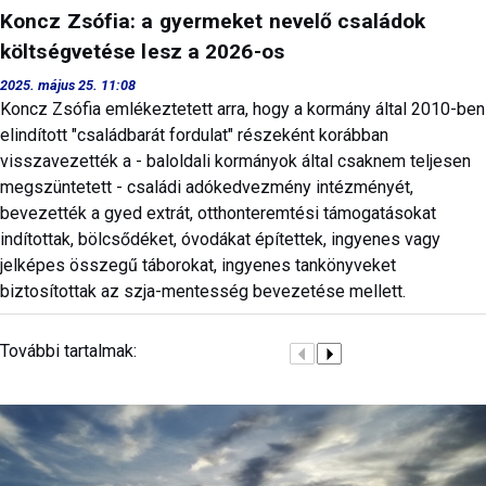
Koncz Zsófia: a gyermeket nevelő családok
költségvetése lesz a 2026-os
2025. május 25. 11:08
Koncz Zsófia emlékeztetett arra, hogy a kormány által 2010-ben
elindított "családbarát fordulat" részeként korábban
visszavezették a - baloldali kormányok által csaknem teljesen
megszüntetett - családi adókedvezmény intézményét,
bevezették a gyed extrát, otthonteremtési támogatásokat
indítottak, bölcsődéket, óvodákat építettek, ingyenes vagy
jelképes összegű táborokat, ingyenes tankönyveket
biztosítottak az szja-mentesség bevezetése mellett.
További tartalmak: