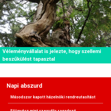
Véleményvállalat is jelezte, hogy szellemi
beszűkülést tapasztal
Napi abszurd
Másodszor kapott házelnöki rendreutasítást
Főügyész mint szexuális ragadozó