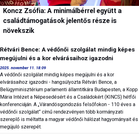
Koncz Zsófia: A minimálbérrel együtt a
családtámogatások jelentős része is
növekszik
Rétvári Bence: A védőnői szolgálat mindig képes
megújulni és a kor elvárásaihoz igazodni
2025. november 11. 18:09
A védőnői szolgálat mindig képes megújulni és a kor
elvárásaihoz igazodni - hangsúlyozta Rétvári Bence, a
Belügyminisztérium parlamenti államtitkára Budapesten, a Kopp
Mária Intézet a Népesedésért és a Családokért (KINCS) hétfői
konferenciáján. A „Várandósgondozás felsőfokon - 110 éves a
védőnői szolgálat” című rendezvényen több kormányzati
szereplő is méltatta a magyar védőnői hálózat hagyományait és
megújuló szerepét.