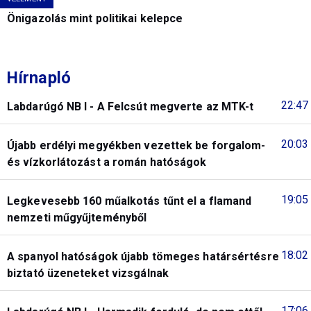
Önigazolás mint politikai kelepce
Hírnapló
22:47
Labdarúgó NB I - A Felcsút megverte az MTK-t
20:03
Újabb erdélyi megyékben vezettek be forgalom-
és vízkorlátozást a román hatóságok
19:05
Legkevesebb 160 műalkotás tűnt el a flamand
nemzeti műgyűjteményből
18:02
A spanyol hatóságok újabb tömeges határsértésre
biztató üzeneteket vizsgálnak
17:06