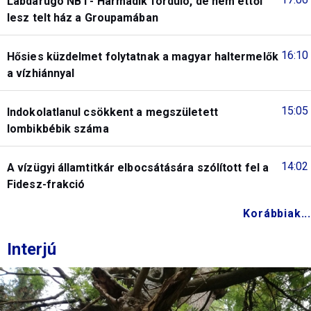
Labdarúgó NB I - Harmadik forduló, de nem ettől
lesz telt ház a Groupamában
16:10
Hősies küzdelmet folytatnak a magyar haltermelők
a vízhiánnyal
15:05
Indokolatlanul csökkent a megszületett
lombikbébik száma
14:02
A vízügyi államtitkár elbocsátására szólított fel a
Fidesz-frakció
Korábbiak...
Interjú