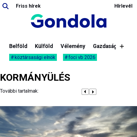
Friss hírek
Hírlevél
Belföld
Külföld
Vélemény
Gazdaság
köztársasági elnök
foci vb 2026
KORMÁNYÜLÉS
További tartalmak: