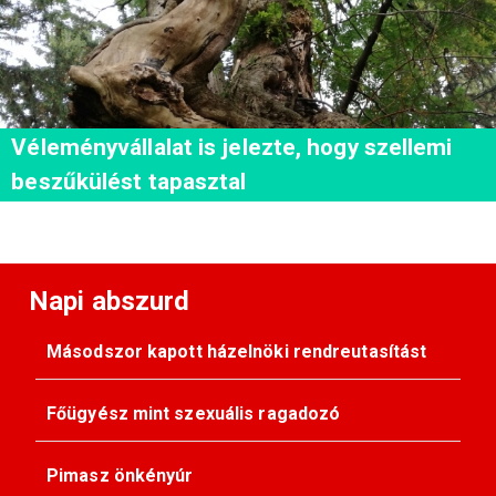
Véleményvállalat is jelezte, hogy szellemi
beszűkülést tapasztal
Napi abszurd
Másodszor kapott házelnöki rendreutasítást
Főügyész mint szexuális ragadozó
Pimasz önkényúr