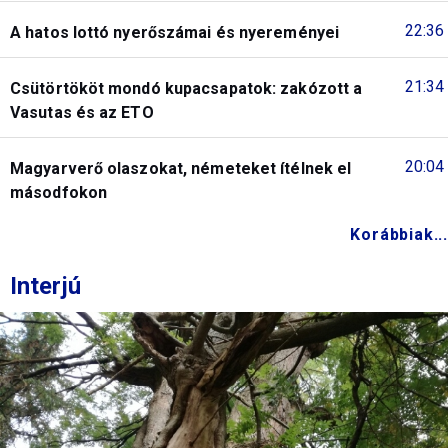
22:36
A hatos lottó nyerőszámai és nyereményei
21:34
Csütörtököt mondó kupacsapatok: zakózott a
Vasutas és az ETO
20:04
Magyarverő olaszokat, németeket ítélnek el
másodfokon
Korábbiak...
Interjú