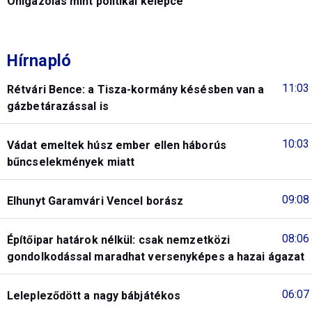
Önigazolás mint politikai kelepce
Hírnapló
11:03
Rétvári Bence: a Tisza-kormány késésben van a
gázbetárazással is
10:03
Vádat emeltek húsz ember ellen háborús
bűncselekmények miatt
09:08
Elhunyt Garamvári Vencel borász
08:06
Építőipar határok nélkül: csak nemzetközi
gondolkodással maradhat versenyképes a hazai ágazat
06:07
Lelepleződött a nagy bábjátékos