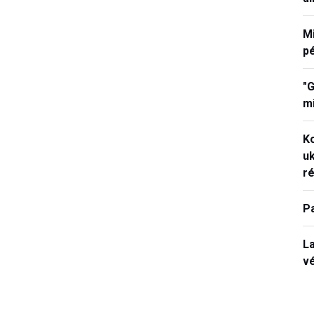
M
p
"G
mi
K
uk
ré
P
La
vé