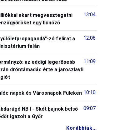
13:04
illiókkal akart megvesztegetni
énzügyőröket egy bűnöző
12:06
yűlöletpropagandá"-zó felirat a
nisztérium falán
11:09
ormányzó: az eddigi legerősebb
rán dróntámadás érte a jaroszlavli
giót
10:10
alóc napok és Városnapok Füleken
09:07
bdarúgó NB I - Skót bajnok belső
dőt igazolt a Győr
Korábbiak...