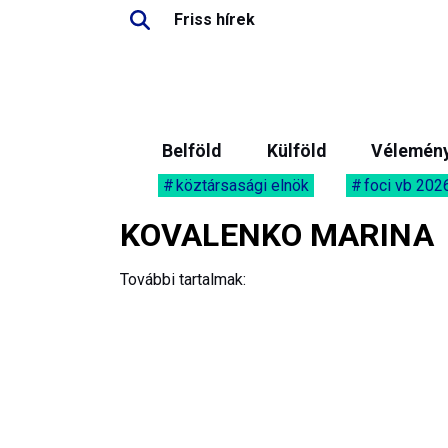
Friss hírek
Belföld
Külföld
Vélemén
köztársasági elnök
foci vb 202
KOVALENKO MARINA
További tartalmak: