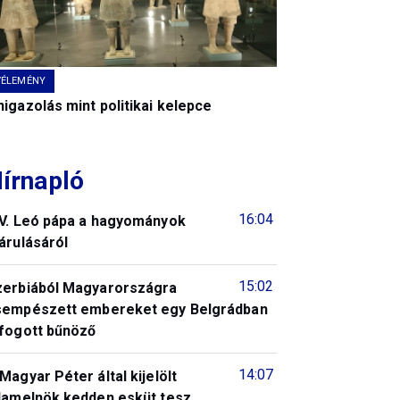
VÉLEMÉNY
igazolás mint politikai kelepce
írnapló
16:04
IV. Leó pápa a hagyományok
árulásáról
15:02
zerbiából Magyarországra
sempészett embereket egy Belgrádban
lfogott bűnöző
14:07
Magyar Péter által kijelölt
llamelnök kedden esküt tesz