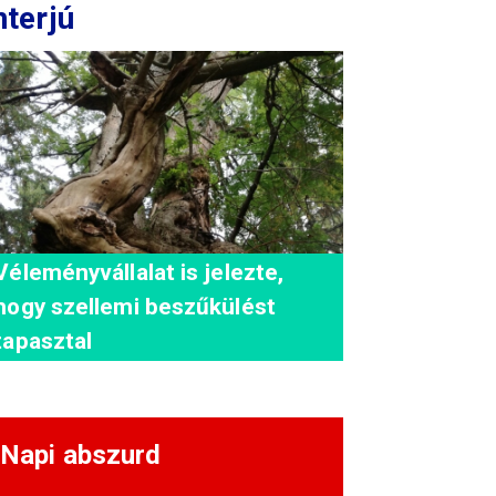
nterjú
Véleményvállalat is jelezte,
hogy szellemi beszűkülést
tapasztal
Napi abszurd