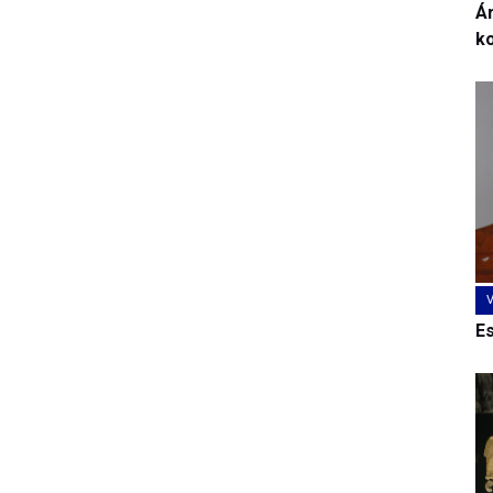
Ár
k
E