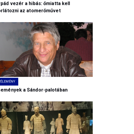
pád vezér a hibás: őmiatta kell
orlátozni az atomerőművet
VÉLEMÉNY
semények a Sándor-palotában