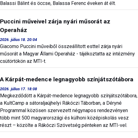
Balassi Bálint és öccse, Balassa Ferenc éveken át élt.
Puccini műveivel zárja nyári műsorát az
Operaház
2026. július 18. 20:04
Giacomo Puccini műveiből összeállított esttel zárja nyári
műsorát a Magyar Állami Operaház - tájékoztatta az intézmény
csütörtökön az MTI-t.
A Kárpát-medence legnagyobb színjátszótábora
2026. július 17. 18:08
Megkezdődött a Kárpát-medence legnagyobb színjátszótábora,
a KultCamp a sátoraljaújhelyi Rákóczi Táborban, a Déryné
Programmal közösen szervezett négynapos rendezvényen
több mint 500 magyarországi és külhoni középiskolás vesz
részt – közölte a Rákóczi Szövetség pénteken az MTI-vel.