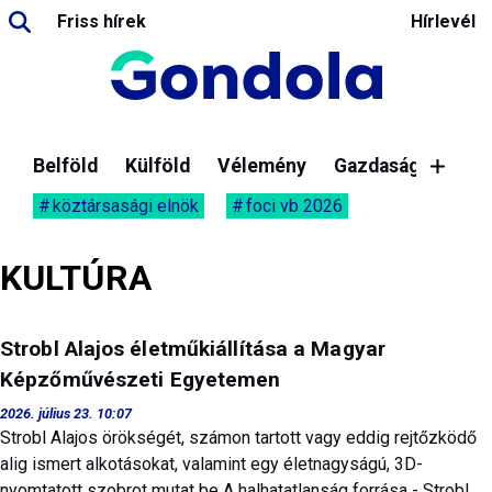
Friss hírek
Hírlevél
Belföld
Külföld
Vélemény
Gazdaság
köztársasági elnök
foci vb 2026
KULTÚRA
Strobl Alajos életműkiállítása a Magyar
Képzőművészeti Egyetemen
2026. július 23. 10:07
Strobl Alajos örökségét, számon tartott vagy eddig rejtőzködő
alig ismert alkotásokat, valamint egy életnagyságú, 3D-
nyomtatott szobrot mutat be A halhatatlanság forrása - Strobl