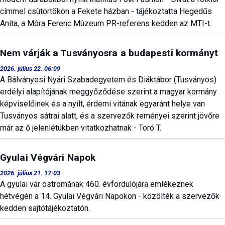
címmel csütörtökön a Fekete házban - tájékoztatta Hegedűs
Anita, a Móra Ferenc Múzeum PR-referens kedden az MTI-t.
Nem várják a Tusványosra a budapesti kormányt
2026. július 22. 06:09
A Bálványosi Nyári Szabadegyetem és Diáktábor (Tusványos)
erdélyi alapítójának meggyőződése szerint a magyar kormány
képviselőinek és a nyílt, érdemi vitának egyaránt helye van
Tusványos sátrai alatt, és a szervezők reményei szerint jövőre
már az ő jelenlétükben vitatkozhatnak - Toró T.
Gyulai Végvári Napok
2026. július 21. 17:03
A gyulai vár ostromának 460. évfordulójára emlékeznek
hétvégén a 14. Gyulai Végvári Napokon - közölték a szervezők
kedden sajtótájékoztatón.