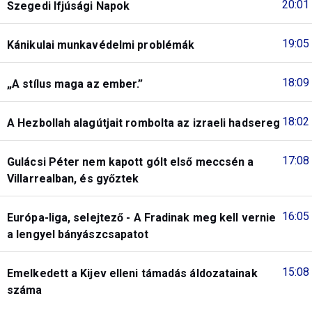
20:01
Szegedi Ifjúsági Napok
19:05
Kánikulai munkavédelmi problémák
18:09
„A stílus maga az ember.”
18:02
A Hezbollah alagútjait rombolta az izraeli hadsereg
17:08
Gulácsi Péter nem kapott gólt első meccsén a
Villarrealban, és győztek
16:05
Európa-liga, selejtező - A Fradinak meg kell vernie
a lengyel bányászcsapatot
15:08
Emelkedett a Kijev elleni támadás áldozatainak
száma