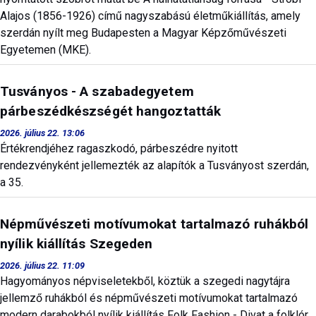
Alajos (1856-1926) című nagyszabású életműkiállítás, amely
szerdán nyílt meg Budapesten a Magyar Képzőművészeti
Egyetemen (MKE).
Tusványos - A szabadegyetem
párbeszédkészségét hangoztatták
2026. július 22. 13:06
Értékrendjéhez ragaszkodó, párbeszédre nyitott
rendezvényként jellemezték az alapítók a Tusványost szerdán,
a 35.
Népművészeti motívumokat tartalmazó ruhákból
nyílik kiállítás Szegeden
2026. július 22. 11:09
Hagyományos népviseletekből, köztük a szegedi nagytájra
jellemző ruhákból és népművészeti motívumokat tartalmazó
modern darabokból nyílik kiállítás Folk Fashion - Divat a folklór