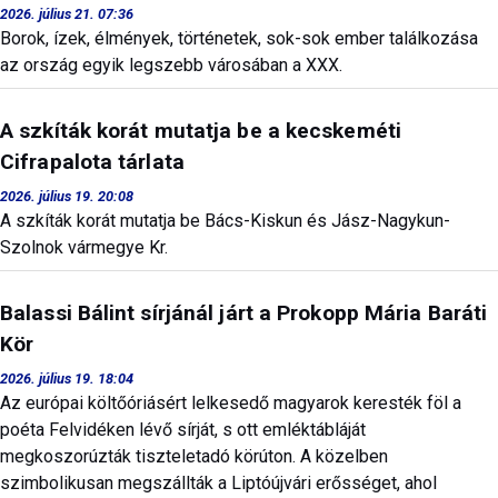
2026. július 21. 07:36
Borok, ízek, élmények, történetek, sok-sok ember találkozása
az ország egyik legszebb városában a XXX.
A szkíták korát mutatja be a kecskeméti
Cifrapalota tárlata
2026. július 19. 20:08
A szkíták korát mutatja be Bács-Kiskun és Jász-Nagykun-
Szolnok vármegye Kr.
Balassi Bálint sírjánál járt a Prokopp Mária Baráti
Kör
2026. július 19. 18:04
Az európai költőóriásért lelkesedő magyarok keresték föl a
poéta Felvidéken lévő sírját, s ott emléktábláját
megkoszorúzták tiszteletadó körúton. A közelben
szimbolikusan megszállták a Liptóújvári erősséget, ahol