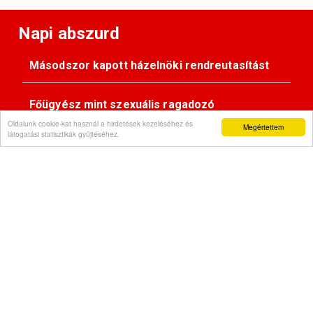
Napi abszurd
Másodszor kapott házelnöki rendreutasítást
Főügyész mint szexuális ragadozó
Oldalunk cookie-kat használ a hirdetések kezeléséhez és
Megértettem
látogatási statisztikák gyűjtéséhez.
Pimasz önkényúr
Kövessen minket:
Impresszum
© Gondola 2026 - Minden jog fenntartva