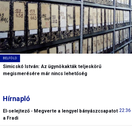
BELFÖLD
Simicskó István: Az ügynökakták teljeskörű
megismerésére már nincs lehetőség
Hírnapló
22:36
El-selejtező - Megverte a lengyel bányászcsapatot
a Fradi