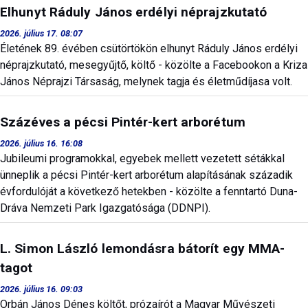
Elhunyt Ráduly János erdélyi néprajzkutató
2026. július 17. 08:07
Életének 89. évében csütörtökön elhunyt Ráduly János erdélyi
néprajzkutató, mesegyűjtő, költő - közölte a Facebookon a Kriza
János Néprajzi Társaság, melynek tagja és életműdíjasa volt.
Százéves a pécsi Pintér-kert arborétum
2026. július 16. 16:08
Jubileumi programokkal, egyebek mellett vezetett sétákkal
ünneplik a pécsi Pintér-kert arborétum alapításának századik
évfordulóját a következő hetekben - közölte a fenntartó Duna-
Dráva Nemzeti Park Igazgatósága (DDNPI).
L. Simon László lemondásra bátorít egy MMA-
tagot
2026. július 16. 09:03
Orbán János Dénes költőt, prózaírót a Magyar Művészeti