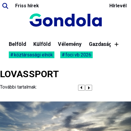
Friss hírek
Hírlevél
Belföld
Külföld
Vélemény
Gazdaság
köztársasági elnök
foci vb 2026
LOVASSPORT
További tartalmak: