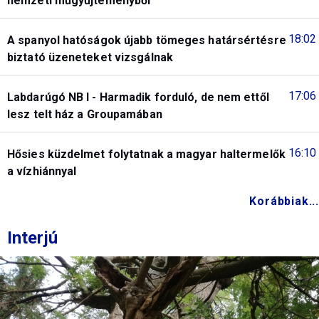
nemzeti műgyűjteményből
18:02
A spanyol hatóságok újabb tömeges határsértésre
biztató üzeneteket vizsgálnak
17:06
Labdarúgó NB I - Harmadik forduló, de nem ettől
lesz telt ház a Groupamában
16:10
Hősies küzdelmet folytatnak a magyar haltermelők
a vízhiánnyal
Korábbiak...
Interjú