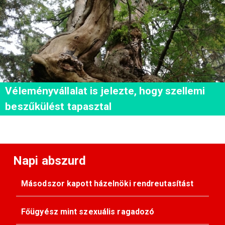
Véleményvállalat is jelezte, hogy szellemi
beszűkülést tapasztal
Napi abszurd
Másodszor kapott házelnöki rendreutasítást
Főügyész mint szexuális ragadozó