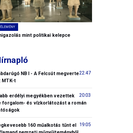
VÉLEMÉNY
igazolás mint politikai kelepce
írnapló
22:47
abdarúgó NB I - A Felcsút megverte
z MTK-t
20:03
jabb erdélyi megyékben vezettek
e forgalom- és vízkorlátozást a román
atóságok
19:05
egkevesebb 160 műalkotás tűnt el
 flamand nemzeti műgyűjteményből