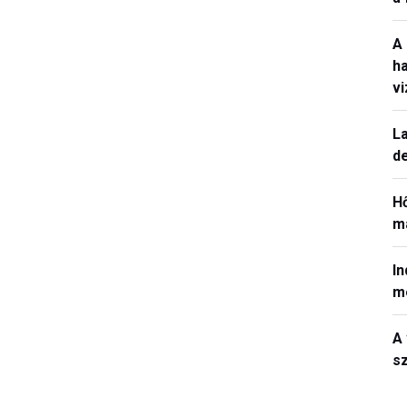
A
h
v
La
de
H
ma
In
m
A 
sz