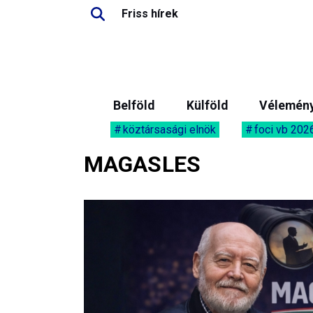
Friss hírek
Belföld
Külföld
Vélemén
köztársasági elnök
foci vb 202
MAGASLES