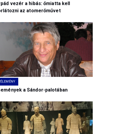
pád vezér a hibás: őmiatta kell
orlátozni az atomerőművet
VÉLEMÉNY
semények a Sándor-palotában