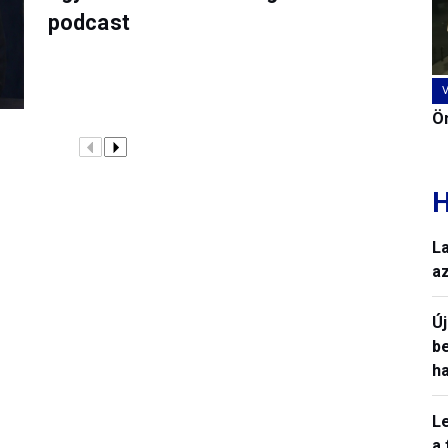
podcast
Ön
H
L
a
Ú
b
h
L
a