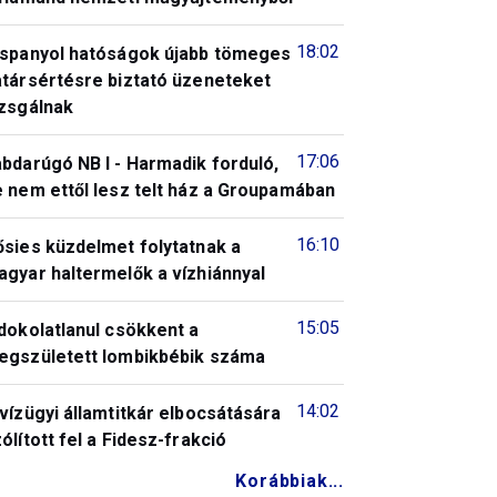
18:02
 spanyol hatóságok újabb tömeges
atársértésre biztató üzeneteket
izsgálnak
17:06
bdarúgó NB I - Harmadik forduló,
 nem ettől lesz telt ház a Groupamában
16:10
ősies küzdelmet folytatnak a
gyar haltermelők a vízhiánnyal
15:05
dokolatlanul csökkent a
egszületett lombikbébik száma
14:02
vízügyi államtitkár elbocsátására
ólított fel a Fidesz-frakció
Korábbiak...