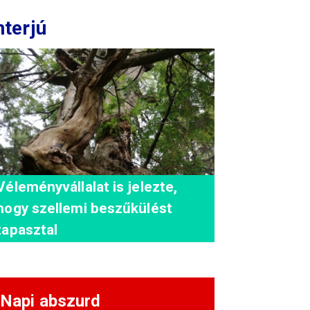
nterjú
Véleményvállalat is jelezte,
hogy szellemi beszűkülést
tapasztal
Napi abszurd