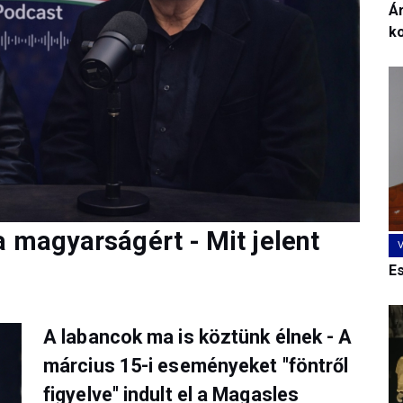
Ár
k
a magyarságért - Mit jelent
E
A labancok ma is köztünk élnek - A
március 15-i eseményeket "föntről
figyelve" indult el a Magasles