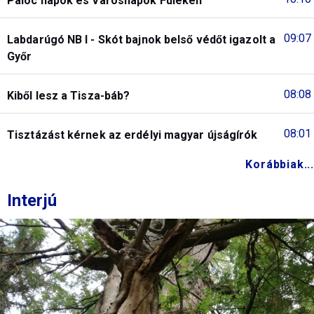
Palóc napok és Városnapok Füleken
09:07
Labdarúgó NB I - Skót bajnok belső védőt igazolt a
Győr
08:08
Kiből lesz a Tisza-báb?
08:01
Tisztázást kérnek az erdélyi magyar újságírók
Korábbiak...
Interjú