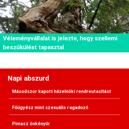
Véleményvállalat is jelezte, hogy szellemi
beszűkülést tapasztal
Napi abszurd
Másodszor kapott házelnöki rendreutasítást
Főügyész mint szexuális ragadozó
Pimasz önkényúr