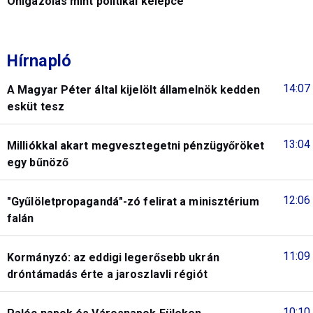
Önigazolás mint politikai kelepce
Hírnapló
14:07
A Magyar Péter által kijelölt államelnök kedden
esküt tesz
13:04
Milliókkal akart megvesztegetni pénzügyőröket
egy bűnöző
12:06
"Gyűlöletpropagandá"-zó felirat a minisztérium
falán
11:09
Kormányzó: az eddigi legerősebb ukrán
dróntámadás érte a jaroszlavli régiót
10:10