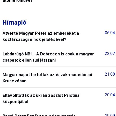
atomerőművet
Hírnapló
06:04
Átverte Magyar Péter az embereket a
köztársasági elnök jelölésével?
22:07
Labdarúgó NB I - A Debrecen is csak a magyar
csapatok ellen tud játszani
21:08
Magyar napot tartottak az észak-macedóniai
Krusevóban
20:04
Eltávolították az ukrán zászlót Pristina
központjából
19:09