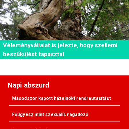
Véleményvállalat is jelezte, hogy szellemi
beszűkülést tapasztal
Napi abszurd
Másodszor kapott házelnöki rendreutasítást
Főügyész mint szexuális ragadozó