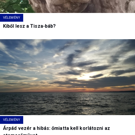
VÉLEMÉNY
Kiből lesz a Tisza-báb?
VÉLEMÉNY
Árpád vezér a hibás: őmiatta kell korlátozni az