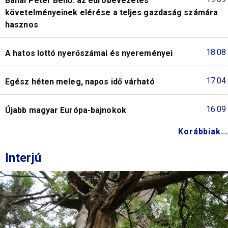
Banai Péter Benő: az euróbevezetés
követelményeinek elérése a teljes gazdaság számára
hasznos
18:08
A hatos lottó nyerőszámai és nyereményei
17:04
Egész héten meleg, napos idő várható
16:09
Újabb magyar Európa-bajnokok
Korábbiak...
Interjú