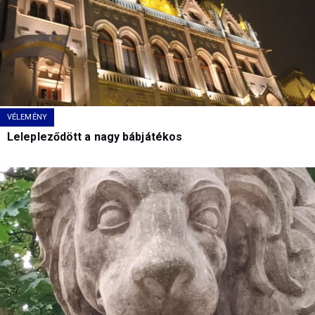
VÉLEMÉNY
Lelepleződött a nagy bábjátékos