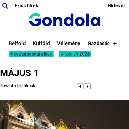
Friss hírek
Hírlevél
Belföld
Külföld
Vélemény
Gazdaság
köztársasági elnök
foci vb 2026
MÁJUS 1
További tartalmak: