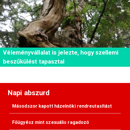
Véleményvállalat is jelezte, hogy szellemi
beszűkülést tapasztal
Napi abszurd
Másodszor kapott házelnöki rendreutasítást
Főügyész mint szexuális ragadozó