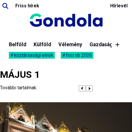
Friss hírek
Hírlevél
Belföld
Külföld
Vélemény
Gazdaság
köztársasági elnök
foci vb 2026
MÁJUS 1
További tartalmak: