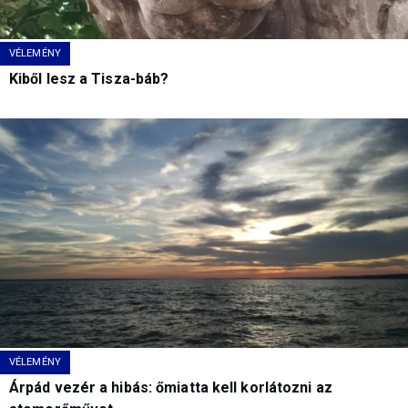
VÉLEMÉNY
Kiből lesz a Tisza-báb?
VÉLEMÉNY
Árpád vezér a hibás: őmiatta kell korlátozni az