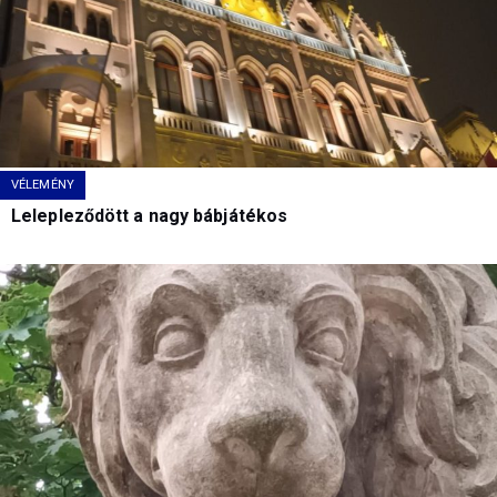
VÉLEMÉNY
Lelepleződött a nagy bábjátékos