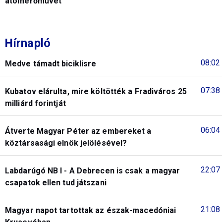
atomerőművet
Hírnapló
08:02
Medve támadt biciklisre
07:38
Kubatov elárulta, mire költötték a Fradiváros 25
milliárd forintját
06:04
Átverte Magyar Péter az embereket a
köztársasági elnök jelölésével?
22:07
Labdarúgó NB I - A Debrecen is csak a magyar
csapatok ellen tud játszani
21:08
Magyar napot tartottak az észak-macedóniai