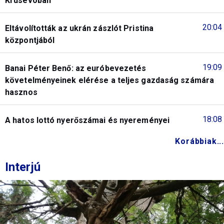
Krusevóban
20:04
Eltávolították az ukrán zászlót Pristina
központjából
19:09
Banai Péter Benő: az euróbevezetés
követelményeinek elérése a teljes gazdaság számára
hasznos
18:08
A hatos lottó nyerőszámai és nyereményei
Korábbiak...
Interjú