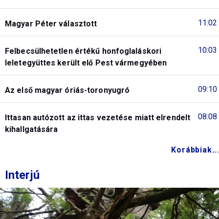
11:02
Magyar Péter választott
10:03
Felbecsülhetetlen értékű honfoglaláskori
leletegyüttes került elő Pest vármegyében
09:10
Az első magyar óriás-toronyugró
08:08
Ittasan autózott az ittas vezetése miatt elrendelt
kihallgatására
Korábbiak...
Interjú