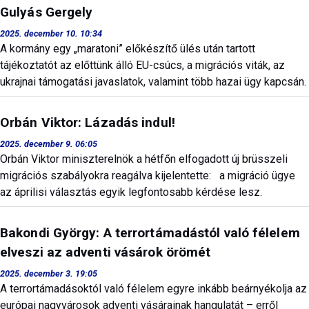
Gulyás Gergely
2025. december 10. 10:34
A kormány egy „maratoni” előkészítő ülés után tartott
tájékoztatót az előttünk álló EU-csúcs, a migrációs viták, az
ukrajnai támogatási javaslatok, valamint több hazai ügy kapcsán.
Orbán Viktor: Lázadás indul!
2025. december 9. 06:05
Orbán Viktor miniszterelnök a hétfőn elfogadott új brüsszeli
migrációs szabályokra reagálva kijelentette: a migráció ügye
az áprilisi választás egyik legfontosabb kérdése lesz.
Bakondi György: A terrortámadástól való félelem
elveszi az adventi vásárok örömét
2025. december 3. 19:05
A terrortámadásoktól való félelem egyre inkább beárnyékolja az
európai nagyvárosok adventi vásárainak hangulatát – erről