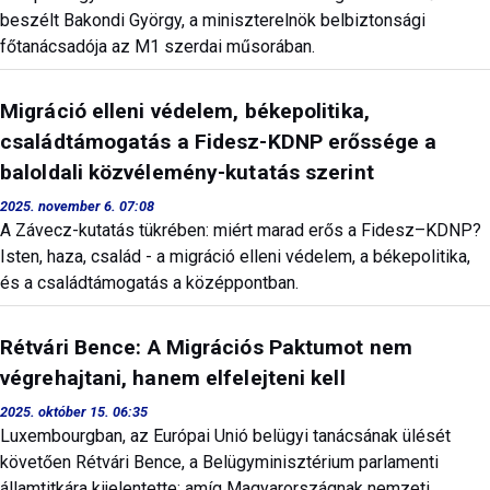
beszélt Bakondi György, a miniszterelnök belbiztonsági
főtanácsadója az M1 szerdai műsorában.
Migráció elleni védelem, békepolitika,
családtámogatás a Fidesz-KDNP erőssége a
baloldali közvélemény-kutatás szerint
2025. november 6. 07:08
A Závecz-kutatás tükrében: miért marad erős a Fidesz–KDNP?
Isten, haza, család - a migráció elleni védelem, a békepolitika,
és a családtámogatás a középpontban.
Rétvári Bence: A Migrációs Paktumot nem
végrehajtani, hanem elfelejteni kell
2025. október 15. 06:35
Luxembourgban, az Európai Unió belügyi tanácsának ülését
követően Rétvári Bence, a Belügyminisztérium parlamenti
államtitkára kijelentette: amíg Magyarországnak nemzeti