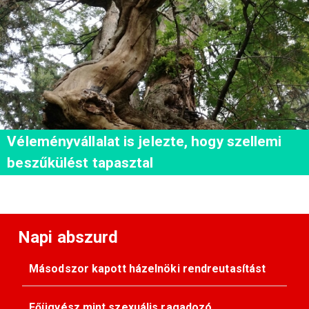
Véleményvállalat is jelezte, hogy szellemi
beszűkülést tapasztal
Napi abszurd
Másodszor kapott házelnöki rendreutasítást
Főügyész mint szexuális ragadozó