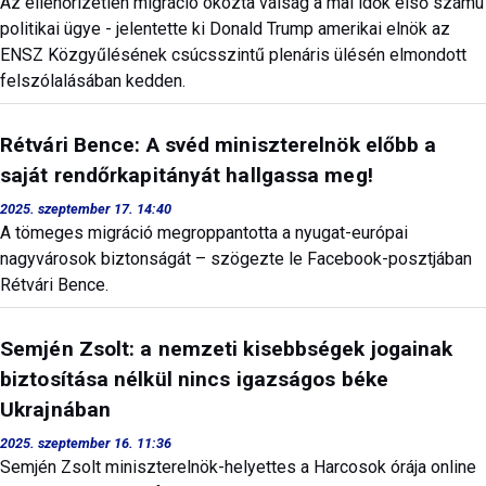
Az ellenőrizetlen migráció okozta válság a mai idők első számú
politikai ügye - jelentette ki Donald Trump amerikai elnök az
ENSZ Közgyűlésének csúcsszintű plenáris ülésén elmondott
felszólalásában kedden.
Rétvári Bence: A svéd miniszterelnök előbb a
saját rendőrkapitányát hallgassa meg!
2025. szeptember 17. 14:40
A tömeges migráció megroppantotta a nyugat-európai
nagyvárosok biztonságát – szögezte le Facebook-posztjában
Rétvári Bence.
Semjén Zsolt: a nemzeti kisebbségek jogainak
biztosítása nélkül nincs igazságos béke
Ukrajnában
2025. szeptember 16. 11:36
Semjén Zsolt miniszterelnök-helyettes a Harcosok órája online