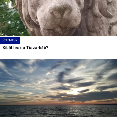
VÉLEMÉNY
Kiből lesz a Tisza-báb?