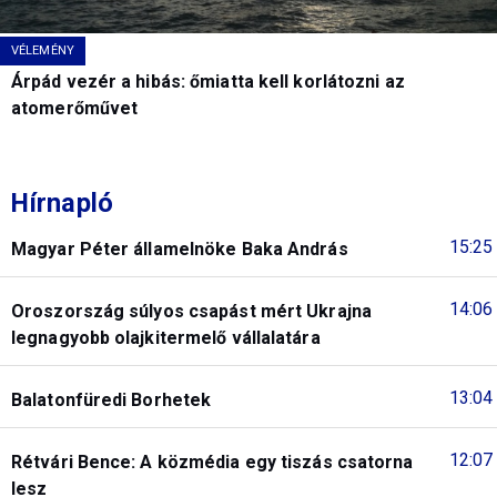
VÉLEMÉNY
Árpád vezér a hibás: őmiatta kell korlátozni az
atomerőművet
Hírnapló
15:25
Magyar Péter államelnöke Baka András
14:06
Oroszország súlyos csapást mért Ukrajna
legnagyobb olajkitermelő vállalatára
13:04
Balatonfüredi Borhetek
12:07
Rétvári Bence: A közmédia egy tiszás csatorna
lesz