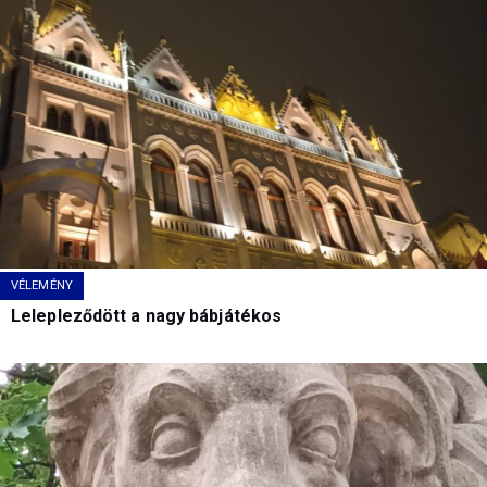
VÉLEMÉNY
Lelepleződött a nagy bábjátékos