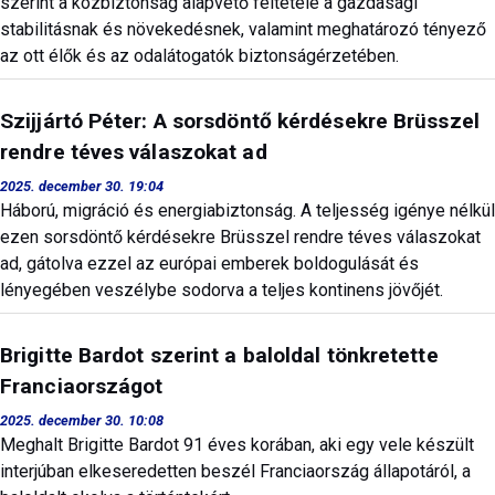
szerint a közbiztonság alapvető feltétele a gazdasági
stabilitásnak és növekedésnek, valamint meghatározó tényező
az ott élők és az odalátogatók biztonságérzetében.
Szijjártó Péter: A sorsdöntő kérdésekre Brüsszel
rendre téves válaszokat ad
2025. december 30. 19:04
Háború, migráció és energiabiztonság. A teljesség igénye nélkül
ezen sorsdöntő kérdésekre Brüsszel rendre téves válaszokat
ad, gátolva ezzel az európai emberek boldogulását és
lényegében veszélybe sodorva a teljes kontinens jövőjét.
Brigitte Bardot szerint a baloldal tönkretette
Franciaországot
2025. december 30. 10:08
Meghalt Brigitte Bardot 91 éves korában, aki egy vele készült
interjúban elkeseredetten beszél Franciaország állapotáról, a