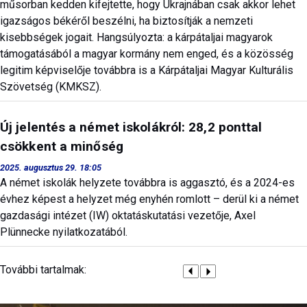
műsorban kedden kifejtette, hogy Ukrajnában csak akkor lehet
igazságos békéről beszélni, ha biztosítják a nemzeti
kisebbségek jogait. Hangsúlyozta: a kárpátaljai magyarok
támogatásából a magyar kormány nem enged, és a közösség
legitim képviselője továbbra is a Kárpátaljai Magyar Kulturális
Szövetség (KMKSZ).
Új jelentés a német iskolákról: 28,2 ponttal
csökkent a minőség
2025. augusztus 29. 18:05
A német iskolák helyzete továbbra is aggasztó, és a 2024-es
évhez képest a helyzet még enyhén romlott – derül ki a német
gazdasági intézet (IW) oktatáskutatási vezetője, Axel
Plünnecke nyilatkozatából.
További tartalmak: