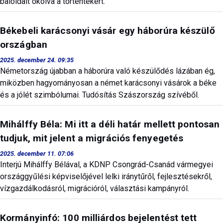
baloldalt okolva a történtekért.
Békebeli karácsonyi vásár egy háborúra készülő
országban
2025. december 24. 09:35
Németország újabban a háborúra való készülődés lázában ég,
miközben hagyományosan a német karácsonyi vásárok a béke
és a jólét szimbólumai. Tudósítás Szászország szívéből.
Mihálffy Béla: Mi itt a déli határ mellett pontosan
tudjuk, mit jelent a migrációs fenyegetés
2025. december 11. 07:06
Interjú Mihálffy Bélával, a KDNP Csongrád-Csanád vármegyei
országgyűlési képviselőjével lelki iránytűről, fejlesztésekről,
vízgazdálkodásról, migrációról, választási kampányról.
Kormányinfó: 100 milliárdos bejelentést tett