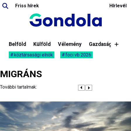
Friss hírek
Hírlevél
Belföld
Külföld
Vélemény
Gazdaság
köztársasági elnök
foci vb 2026
MIGRÁNS
További tartalmak: