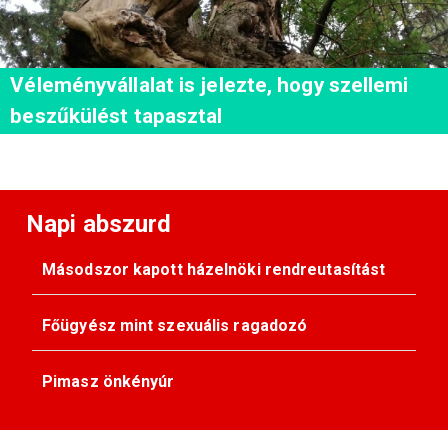
Véleményvállalat is jelezte, hogy szellemi
beszűkülést tapasztal
Napi abszurd
Másodszor kapott házelnöki rendreutasítást
Főügyész mint szexuális ragadozó
Pimasz önkényúr