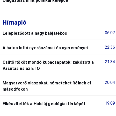
Önigazolás mint politikai kelepce
Hírnapló
06:07
Lelepleződött a nagy bábjátékos
22:36
A hatos lottó nyerőszámai és nyereményei
21:34
Csütörtököt mondó kupacsapatok: zakózott a
Vasutas és az ETO
20:04
Magyarverő olaszokat, németeket ítélnek el
másodfokon
19:09
Elkészítették a Hold új geológiai térképét