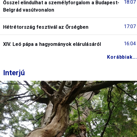
18:07
Ősszel elindulhat a személyforgalom a Budapest-
Belgrád vasútvonalon
17:07
Hétrétország fesztivál az Őrségben
16:04
XIV. Leó pápa a hagyományok elárulásáról
Korábbiak...
Interjú