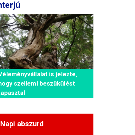
nterjú
Véleményvállalat is jelezte,
hogy szellemi beszűkülést
tapasztal
Napi abszurd