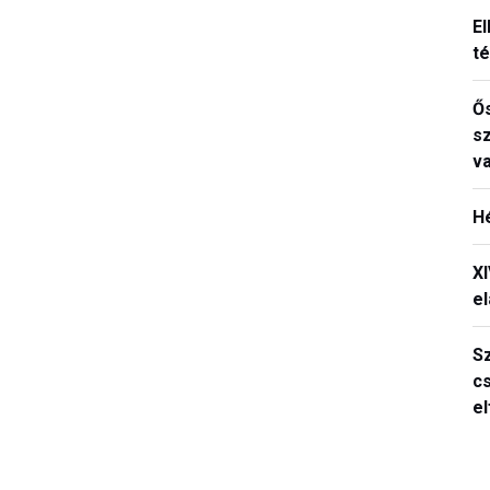
El
t
Ős
s
v
H
X
el
S
c
e