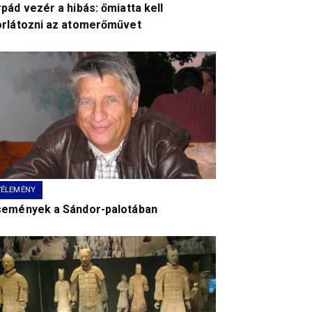
pád vezér a hibás: őmiatta kell
orlátozni az atomerőművet
VÉLEMÉNY
semények a Sándor-palotában