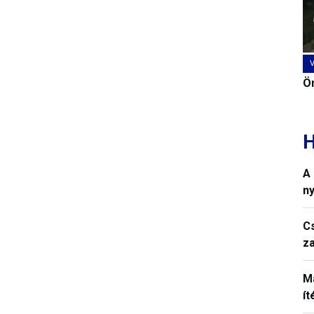
Ön
H
A
n
C
z
M
í