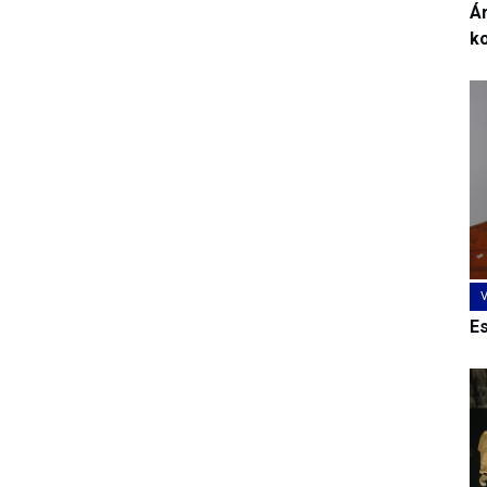
Ár
k
E