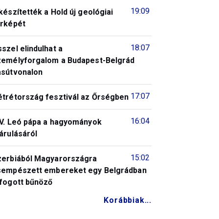
19:09
készítették a Hold új geológiai
érképét
18:07
szel elindulhat a
zemélyforgalom a Budapest-Belgrád
asútvonalon
17:07
étrétország fesztivál az Őrségben
16:04
IV. Leó pápa a hagyományok
árulásáról
15:02
zerbiából Magyarországra
sempészett embereket egy Belgrádban
lfogott bűnöző
Korábbiak...