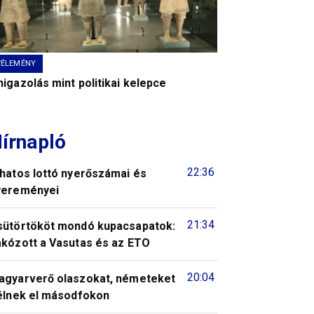
VÉLEMÉNY
igazolás mint politikai kelepce
írnapló
22:36
 hatos lottó nyerőszámai és
yereményei
21:34
sütörtököt mondó kupacsapatok:
akózott a Vasutas és az ETO
20:04
agyarverő olaszokat, németeket
télnek el másodfokon