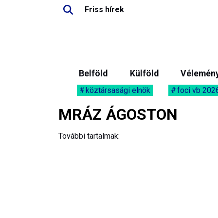
Friss hírek
Belföld
Külföld
Vélemén
köztársasági elnök
foci vb 202
MRÁZ ÁGOSTON
További tartalmak: