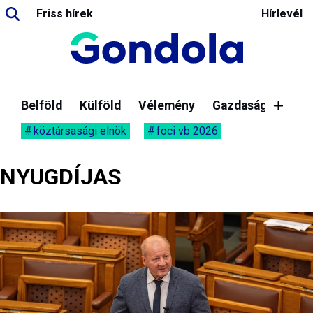
Friss hírek
Hírlevél
Belföld
Külföld
Vélemény
Gazdaság
köztársasági elnök
foci vb 2026
NYUGDÍJAS