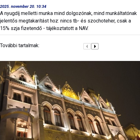
2025. november 20. 10:34
A nyugdíj melletti munka mind dolgozónak, mind munkáltatónak
jelentős megtakarítást hoz: nincs tb- és szochoteher, csak a
15% szja fizetendő - tájékoztatott a NAV.
További tartalmak: