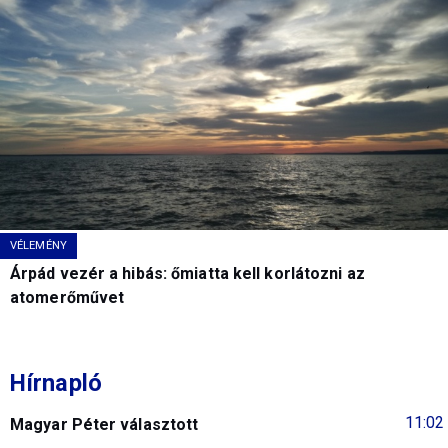
VÉLEMÉNY
Árpád vezér a hibás: őmiatta kell korlátozni az
atomerőművet
Hírnapló
11:02
Magyar Péter választott