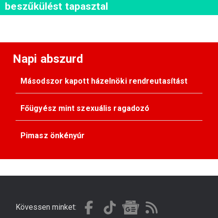
beszűkülést tapasztal
Napi abszurd
Másodszor kapott házelnöki rendreutasítást
Főügyész mint szexuális ragadozó
Pimasz önkényúr
Kövessen minket: