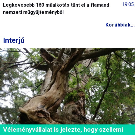
19:05
Legkevesebb 160 műalkotás tűnt el a flamand
nemzeti műgyűjteményből
Korábbiak...
Interjú
Véleményvállalat is jelezte, hogy szellemi