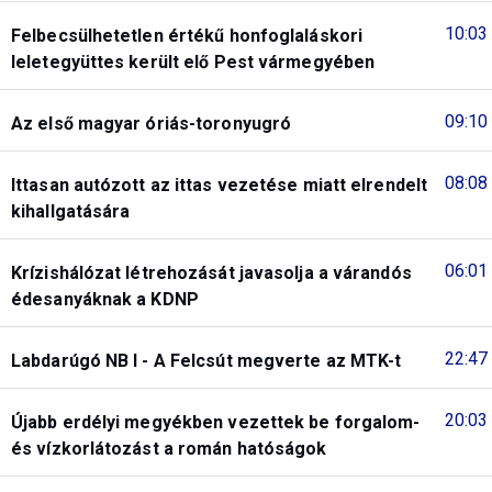
10:03
Felbecsülhetetlen értékű honfoglaláskori
leletegyüttes került elő Pest vármegyében
09:10
Az első magyar óriás-toronyugró
08:08
Ittasan autózott az ittas vezetése miatt elrendelt
kihallgatására
06:01
Krízishálózat létrehozását javasolja a várandós
édesanyáknak a KDNP
22:47
Labdarúgó NB I - A Felcsút megverte az MTK-t
20:03
Újabb erdélyi megyékben vezettek be forgalom-
és vízkorlátozást a román hatóságok