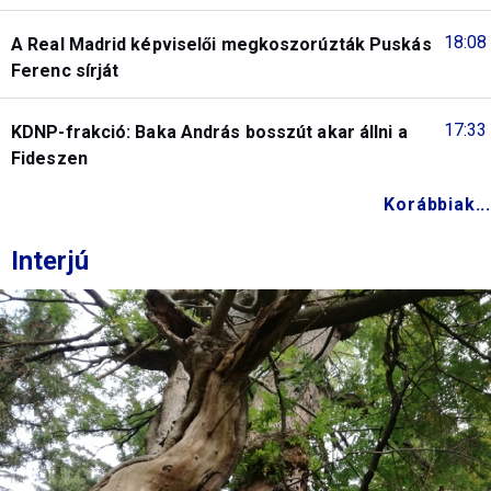
18:08
A Real Madrid képviselői megkoszorúzták Puskás
Ferenc sírját
17:33
KDNP-frakció: Baka András bosszút akar állni a
Fideszen
Korábbiak...
Interjú