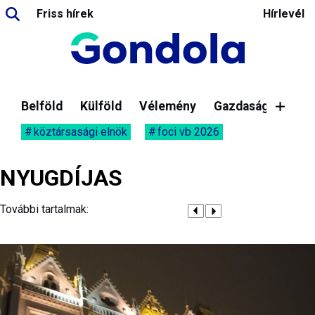
Friss hírek
Hírlevél
Belföld
Külföld
Vélemény
Gazdaság
köztársasági elnök
foci vb 2026
NYUGDÍJAS
További tartalmak: