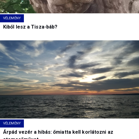
VÉLEMÉNY
Kiből lesz a Tisza-báb?
VÉLEMÉNY
Árpád vezér a hibás: őmiatta kell korlátozni az