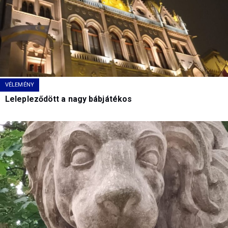
VÉLEMÉNY
Lelepleződött a nagy bábjátékos