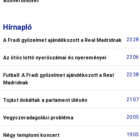
atomerőművet
Hírnapló
23:28
A Fradi győzelmet ajándékozott a Real Madridnak
23:06
Az ötös lottó nyerőszámai és nyereményei
22:38
Futball: A Fradi győzelmet ajándékozott a Real
Madridnak
21:07
Tojást dobáltak a parlament ülésén
20:05
Vegyszeradagolási probléma
19:05
Négy templomi koncert