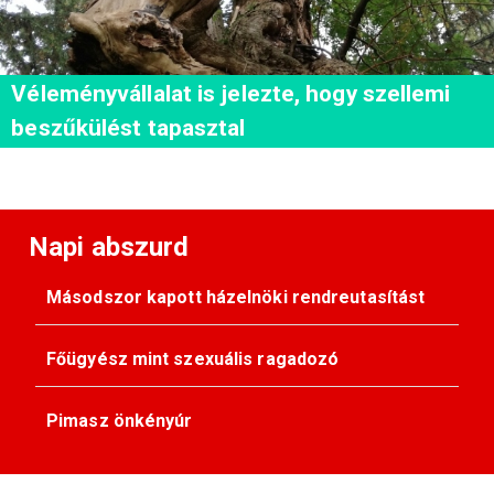
Véleményvállalat is jelezte, hogy szellemi
beszűkülést tapasztal
Napi abszurd
Másodszor kapott házelnöki rendreutasítást
Főügyész mint szexuális ragadozó
Pimasz önkényúr