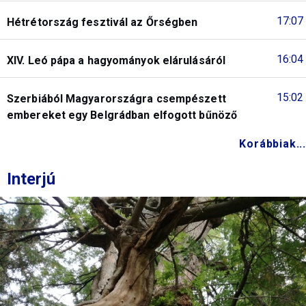
17:07
Hétrétország fesztivál az Őrségben
16:04
XIV. Leó pápa a hagyományok elárulásáról
15:02
Szerbiából Magyarországra csempészett
embereket egy Belgrádban elfogott bűnöző
Korábbiak...
Interjú