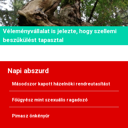
Véleményvállalat is jelezte, hogy szellemi
beszűkülést tapasztal
Napi abszurd
Másodszor kapott házelnöki rendreutasítást
Főügyész mint szexuális ragadozó
Pimasz önkényúr