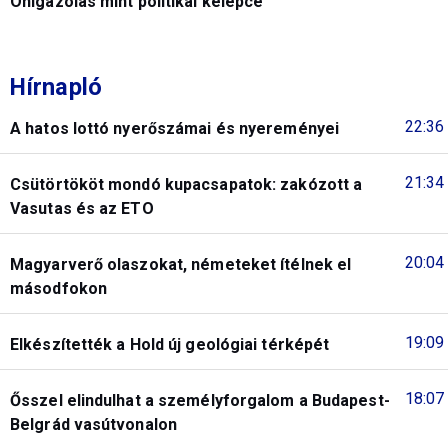
Önigazolás mint politikai kelepce
Hírnapló
22:36
A hatos lottó nyerőszámai és nyereményei
21:34
Csütörtököt mondó kupacsapatok: zakózott a
Vasutas és az ETO
20:04
Magyarverő olaszokat, németeket ítélnek el
másodfokon
19:09
Elkészítették a Hold új geológiai térképét
18:07
Ősszel elindulhat a személyforgalom a Budapest-
Belgrád vasútvonalon