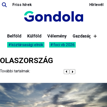
Friss hírek
Hírlevél
Belföld
Külföld
Vélemény
Gazdaság
köztársasági elnök
foci vb 2026
OLASZORSZÁG
További tartalmak: