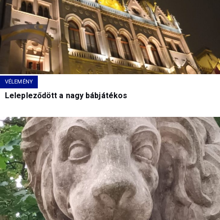
VÉLEMÉNY
Lelepleződött a nagy bábjátékos