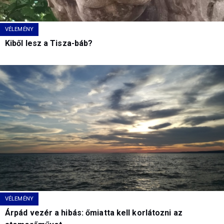
VÉLEMÉNY
Kiből lesz a Tisza-báb?
VÉLEMÉNY
Árpád vezér a hibás: őmiatta kell korlátozni az