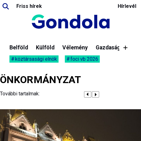
Friss hírek
Hírlevél
Belföld
Külföld
Vélemény
Gazdaság
köztársasági elnök
foci vb 2026
ÖNKORMÁNYZAT
További tartalmak: