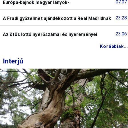
07:07
Európa-bajnok magyar lányok-
23:28
A Fradi győzelmet ajándékozott a Real Madridnak
23:06
Az ötös lottó nyerőszámai és nyereményei
Korábbiak...
Interjú