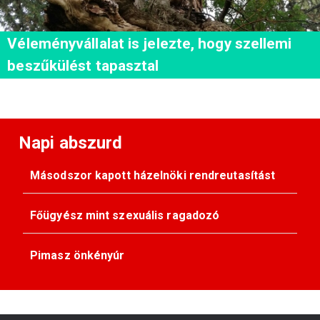
Véleményvállalat is jelezte, hogy szellemi
beszűkülést tapasztal
Napi abszurd
Másodszor kapott házelnöki rendreutasítást
Főügyész mint szexuális ragadozó
Pimasz önkényúr