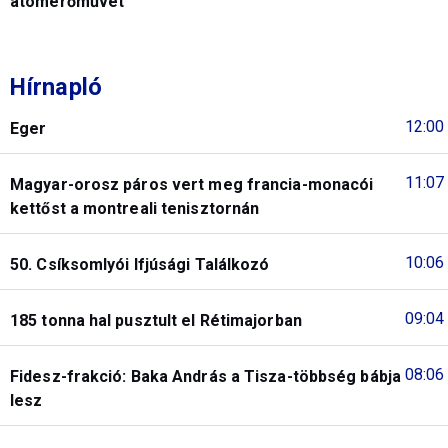
atomerőművet
Hírnapló
12:00
Eger
11:07
Magyar-orosz páros vert meg francia-monacói
kettőst a montreali tenisztornán
10:06
50. Csíksomlyói Ifjúsági Találkozó
09:04
185 tonna hal pusztult el Rétimajorban
08:06
Fidesz-frakció: Baka András a Tisza-többség bábja
lesz