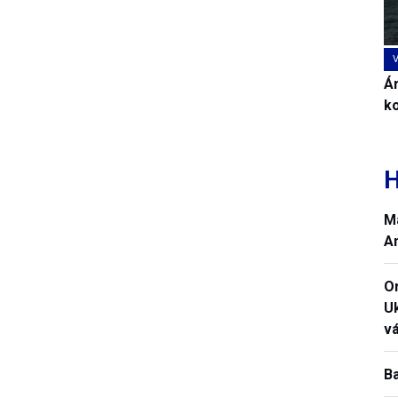
Ár
k
H
M
A
O
U
vá
B