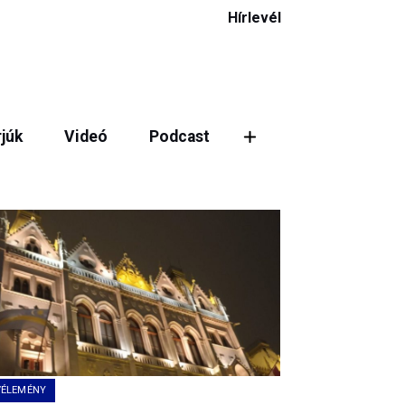
Hírlevél
rjúk
Videó
Podcast
VÉLEMÉNY