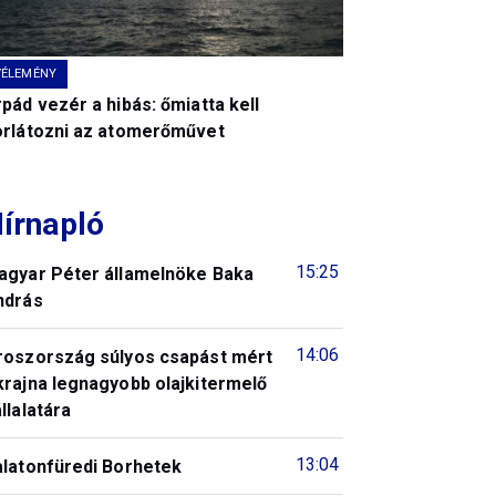
VÉLEMÉNY
pád vezér a hibás: őmiatta kell
orlátozni az atomerőművet
írnapló
15:25
agyar Péter államelnöke Baka
ndrás
14:06
roszország súlyos csapást mért
krajna legnagyobb olajkitermelő
llalatára
13:04
alatonfüredi Borhetek