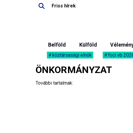
Friss hírek
Belföld
Külföld
Vélemén
köztársasági elnök
foci vb 202
ÖNKORMÁNYZAT
További tartalmak: