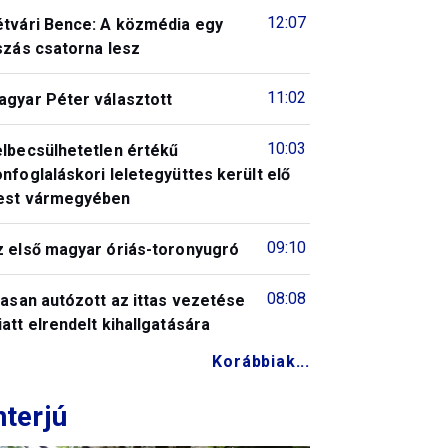
12:07
étvári Bence: A közmédia egy
szás csatorna lesz
11:02
agyar Péter választott
10:03
elbecsülhetetlen értékű
nfoglaláskori leletegyüttes került elő
est vármegyében
09:10
z első magyar óriás-toronyugró
08:08
tasan autózott az ittas vezetése
att elrendelt kihallgatására
Korábbiak...
nterjú