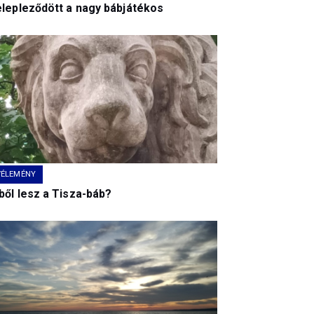
elepleződött a nagy bábjátékos
VÉLEMÉNY
ből lesz a Tisza-báb?