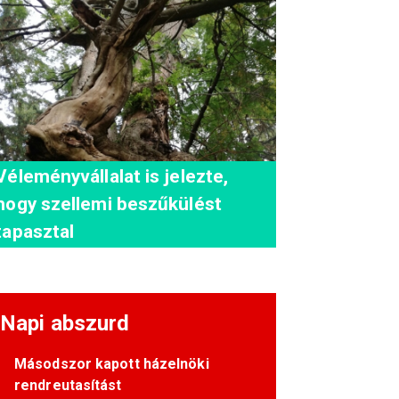
Véleményvállalat is jelezte,
hogy szellemi beszűkülést
tapasztal
Napi abszurd
Másodszor kapott házelnöki
rendreutasítást