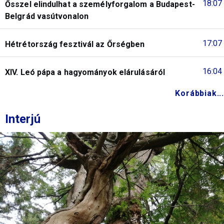
18:07
Ősszel elindulhat a személyforgalom a Budapest-
Belgrád vasútvonalon
17:07
Hétrétország fesztivál az Őrségben
16:04
XIV. Leó pápa a hagyományok elárulásáról
Korábbiak...
Interjú