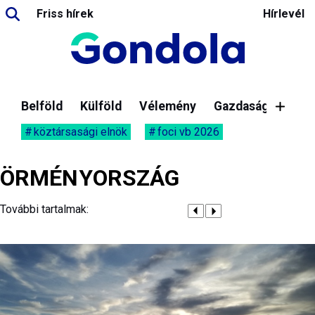
Friss hírek
Hírlevél
Belföld
Külföld
Vélemény
Gazdaság
köztársasági elnök
foci vb 2026
ÖRMÉNYORSZÁG
További tartalmak: