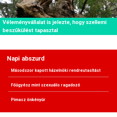
Véleményvállalat is jelezte, hogy szellemi
beszűkülést tapasztal
Napi abszurd
Másodszor kapott házelnöki rendreutasítást
Főügyész mint szexuális ragadozó
Pimasz önkényúr