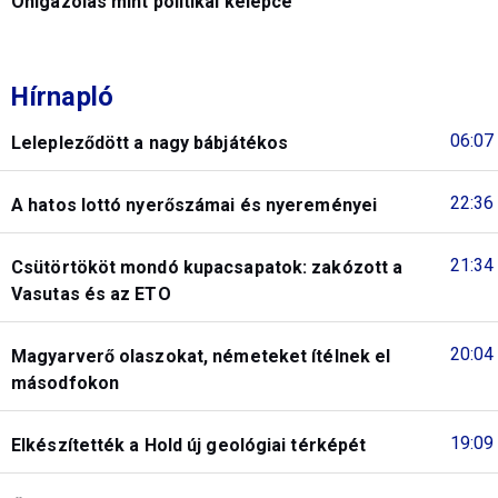
Önigazolás mint politikai kelepce
Hírnapló
06:07
Lelepleződött a nagy bábjátékos
22:36
A hatos lottó nyerőszámai és nyereményei
21:34
Csütörtököt mondó kupacsapatok: zakózott a
Vasutas és az ETO
20:04
Magyarverő olaszokat, németeket ítélnek el
másodfokon
19:09
Elkészítették a Hold új geológiai térképét