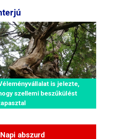
nterjú
Véleményvállalat is jelezte,
hogy szellemi beszűkülést
tapasztal
Napi abszurd