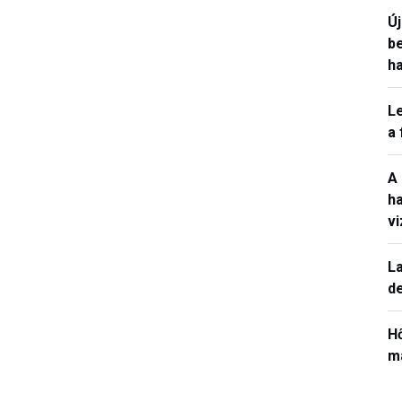
Ú
b
h
L
a
A
h
v
La
de
H
ma