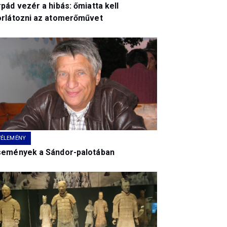
pád vezér a hibás: őmiatta kell
orlátozni az atomerőművet
VÉLEMÉNY
semények a Sándor-palotában