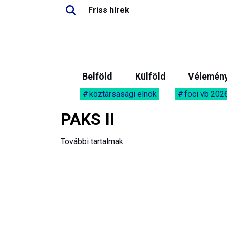
Friss hírek
Belföld
Külföld
Vélemén
köztársasági elnök
foci vb 202
PAKS II
További tartalmak: