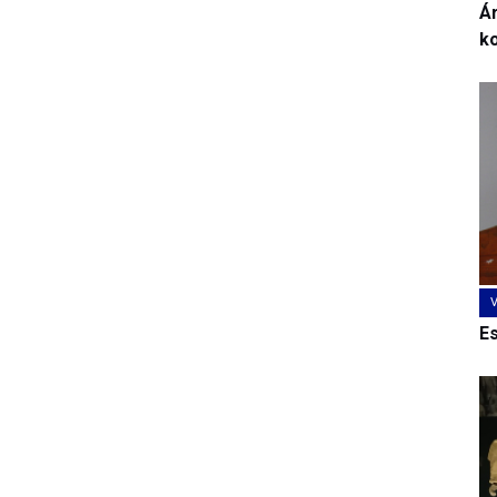
Ár
k
E