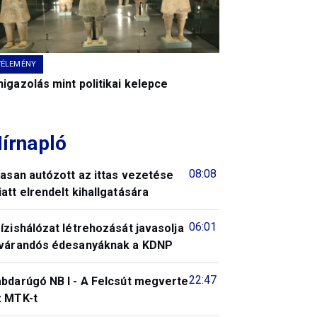
VÉLEMÉNY
igazolás mint politikai kelepce
írnapló
08:08
tasan autózott az ittas vezetése
att elrendelt kihallgatására
06:01
ízishálózat létrehozását javasolja
 várandós édesanyáknak a KDNP
22:47
abdarúgó NB I - A Felcsút megverte
z MTK-t