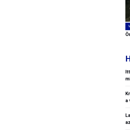
Ön
H
It
mi
Kr
a
L
a