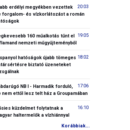
20:03
jabb erdélyi megyékben vezettek
e forgalom- és vízkorlátozást a román
atóságok
19:05
egkevesebb 160 műalkotás tűnt el
 flamand nemzeti műgyűjteményből
18:02
 spanyol hatóságok újabb tömeges
atársértésre biztató üzeneteket
izsgálnak
17:06
bdarúgó NB I - Harmadik forduló,
 nem ettől lesz telt ház a Groupamában
16:10
ősies küzdelmet folytatnak a
gyar haltermelők a vízhiánnyal
Korábbiak...