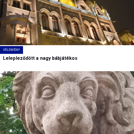
VÉLEMÉNY
Lelepleződött a nagy bábjátékos