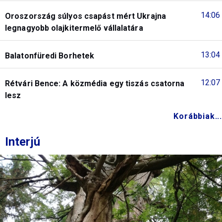
14:06
Oroszország súlyos csapást mért Ukrajna
legnagyobb olajkitermelő vállalatára
13:04
Balatonfüredi Borhetek
12:07
Rétvári Bence: A közmédia egy tiszás csatorna
lesz
Korábbiak...
Interjú