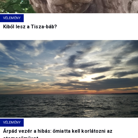
VÉLEMÉNY
Kiből lesz a Tisza-báb?
VÉLEMÉNY
Árpád vezér a hibás: őmiatta kell korlátozni az