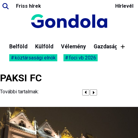
Friss hírek
Hírlevél
Belföld
Külföld
Vélemény
Gazdaság
köztársasági elnök
foci vb 2026
PAKSI FC
További tartalmak: