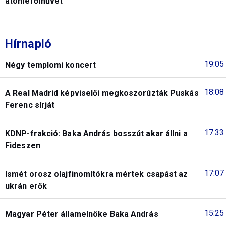
atomerőművet
Hírnapló
19:05
Négy templomi koncert
18:08
A Real Madrid képviselői megkoszorúzták Puskás
Ferenc sírját
17:33
KDNP-frakció: Baka András bosszút akar állni a
Fideszen
17:07
Ismét orosz olajfinomítókra mértek csapást az
ukrán erők
15:25
Magyar Péter államelnöke Baka András