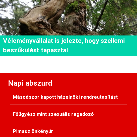
Véleményvállalat is jelezte, hogy szellemi
beszűkülést tapasztal
Napi abszurd
Másodszor kapott házelnöki rendreutasítást
Főügyész mint szexuális ragadozó
Pimasz önkényúr