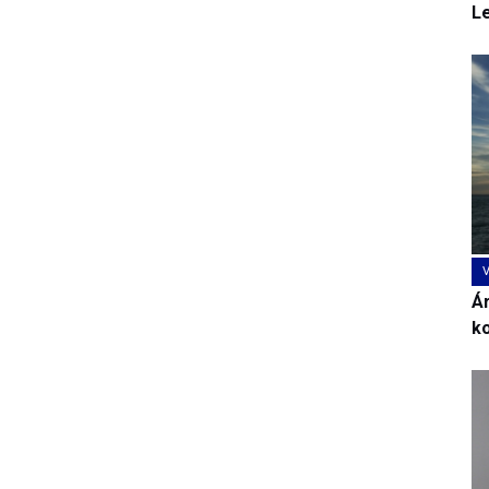
L
Ár
k