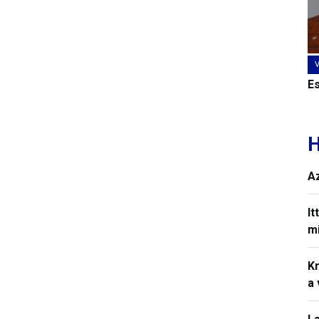
E
H
A
It
mi
Kr
a