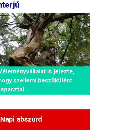
nterjú
Véleményvállalat is jelezte,
hogy szellemi beszűkülést
tapasztal
Napi abszurd