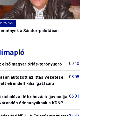
VÉLEMÉNY
semények a Sándor-palotában
írnapló
09:10
z első magyar óriás-toronyugró
08:08
tasan autózott az ittas vezetése
att elrendelt kihallgatására
06:01
ízishálózat létrehozását javasolja
 várandós édesanyáknak a KDNP
22:47