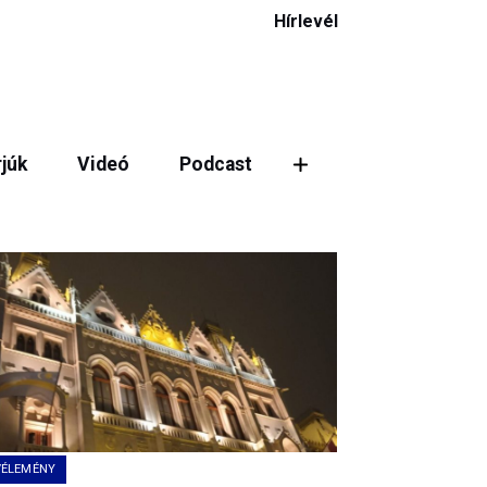
Hírlevél
rjúk
Videó
Podcast
VÉLEMÉNY