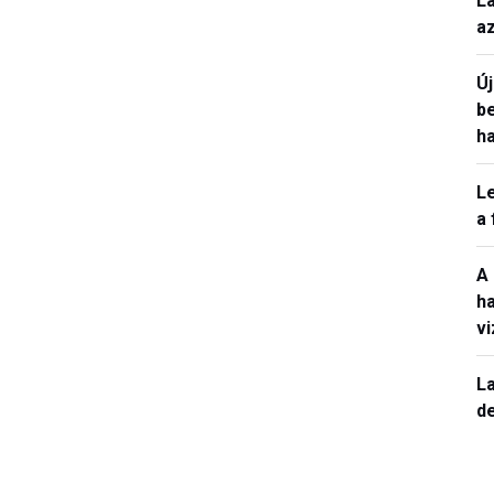
L
a
Ú
b
h
L
a
A
h
v
La
de