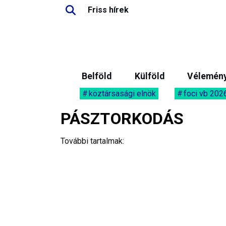
Friss hírek
Belföld
Külföld
Vélemén
köztársasági elnök
foci vb 202
PÁSZTORKODÁS
További tartalmak: