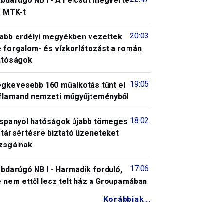
abdarúgó NB I - A Felcsút megverte
z MTK-t
20:03
jabb erdélyi megyékben vezettek
e forgalom- és vízkorlátozást a román
atóságok
19:05
egkevesebb 160 műalkotás tűnt el
 flamand nemzeti műgyűjteményből
18:02
 spanyol hatóságok újabb tömeges
atársértésre biztató üzeneteket
izsgálnak
17:06
bdarúgó NB I - Harmadik forduló,
 nem ettől lesz telt ház a Groupamában
Korábbiak...