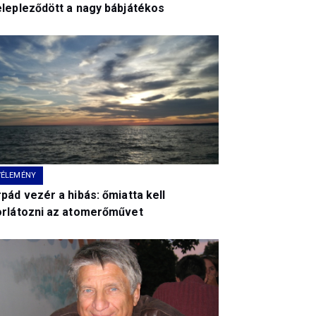
elepleződött a nagy bábjátékos
VÉLEMÉNY
pád vezér a hibás: őmiatta kell
orlátozni az atomerőművet