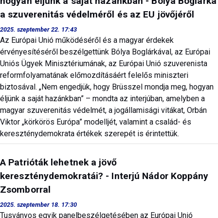
hogyan éljünk a saját hazánkban - Bólya Boglárka
a szuverenitás védelméről és az EU jövőjéről
2025. szeptember 22. 17:43
Az Európai Unió működéséről és a magyar érdekek
érvényesítéséről beszélgettünk Bólya Boglárkával, az Európai
Uniós Ügyek Minisztériumának, az Európai Unió szuverenista
reformfolyamatának előmozdításáért felelős miniszteri
biztosával. „Nem engedjük, hogy Brüsszel mondja meg, hogyan
éljünk a saját hazánkban” – mondta az interjúban, amelyben a
magyar szuverenitás védelmét, a jogállamisági vitákat, Orbán
Viktor „körkörös Európa” modelljét, valamint a család- és
kereszténydemokrata értékek szerepét is érintettük.
A Patrióták lehetnek a jövő
kereszténydemokratái? - Interjú Nádor Koppány
Zsomborral
2025. szeptember 18. 17:30
Tusványos egyik panelbeszélgetésében az Európai Unió