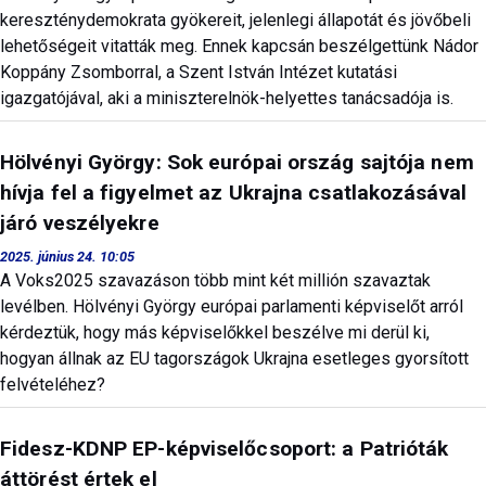
kereszténydemokrata gyökereit, jelenlegi állapotát és jövőbeli
lehetőségeit vitatták meg. Ennek kapcsán beszélgettünk Nádor
Koppány Zsomborral, a Szent István Intézet kutatási
igazgatójával, aki a miniszterelnök-helyettes tanácsadója is.
Hölvényi György: Sok európai ország sajtója nem
hívja fel a figyelmet az Ukrajna csatlakozásával
járó veszélyekre
2025. június 24. 10:05
A Voks2025 szavazáson több mint két millión szavaztak
levélben. Hölvényi György európai parlamenti képviselőt arról
kérdeztük, hogy más képviselőkkel beszélve mi derül ki,
hogyan állnak az EU tagországok Ukrajna esetleges gyorsított
felvételéhez?
Fidesz-KDNP EP-képviselőcsoport: a Patrióták
áttörést értek el