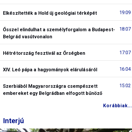
19:09
Elkészítették a Hold új geológiai térképét
18:07
Ősszel elindulhat a személyforgalom a Budapest-
Belgrád vasútvonalon
17:07
Hétrétország fesztivál az Őrségben
16:04
XIV. Leó pápa a hagyományok elárulásáról
15:02
Szerbiából Magyarországra csempészett
embereket egy Belgrádban elfogott bűnöző
Korábbiak...
Interjú