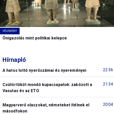
VÉLEMÉNY
Önigazolás mint politikai kelepce
Hírnapló
22:36
A hatos lottó nyerőszámai és nyereményei
21:34
Csütörtököt mondó kupacsapatok: zakózott a
Vasutas és az ETO
20:04
Magyarverő olaszokat, németeket ítélnek el
másodfokon