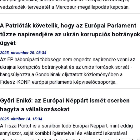
védzáradék-tervezetét a Mercosur-megállapodás kapcsán.
A Patrióták követelik, hogy az Európai Parlament
tűzze napirendjére az ukrán korrupciós botrányok
ügyét
2025. november 20. 08:34
Az EP háborúpárti többsége nem engedte napirendre venni az
ukrajnai korrupciós botrányokat és az uniós források sorsát -
hangsúlyozza a Gondolának eljuttatott közleményében a
Fidesz-KDNP európai parlamenti képviselőcsoportja.
Győri Enikő: az Európai Néppárt ismét cserben
hagyta a vállalkozásokat
2025. október 14. 15:34
A Tisza Pártot is a soraiban tudó Európai Néppárt, mint eddig
annyiszor, saját korábbi ígéreteivel és választói akaratával