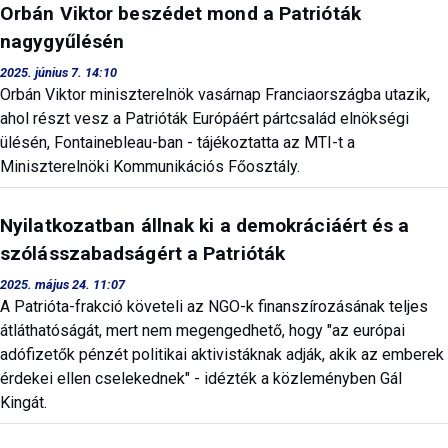
Orbán Viktor beszédet mond a Patrióták
nagygyűlésén
2025. június 7. 14:10
Orbán Viktor miniszterelnök vasárnap Franciaországba utazik,
ahol részt vesz a Patrióták Európáért pártcsalád elnökségi
ülésén, Fontainebleau-ban - tájékoztatta az MTI-t a
Miniszterelnöki Kommunikációs Főosztály.
Nyilatkozatban állnak ki a demokráciáért és a
szólásszabadságért a Patrióták
2025. május 24. 11:07
A Patrióta-frakció követeli az NGO-k finanszírozásának teljes
átláthatóságát, mert nem megengedhető, hogy "az európai
adófizetők pénzét politikai aktivistáknak adják, akik az emberek
érdekei ellen cselekednek" - idézték a közleményben Gál
Kingát.