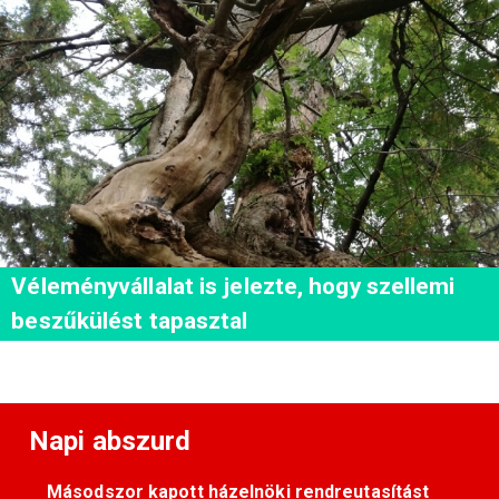
Véleményvállalat is jelezte, hogy szellemi
beszűkülést tapasztal
Napi abszurd
Másodszor kapott házelnöki rendreutasítást