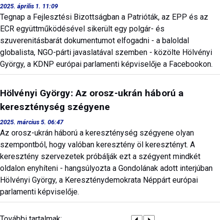
2025. április 1. 11:09
Tegnap a Fejlesztési Bizottságban a Patrióták, az EPP és az
ECR együttműködésével sikerült egy polgár- és
szuverenitásbarát dokumentumot elfogadni - a baloldal
globalista, NGO-párti javaslatával szemben - közölte Hölvényi
György, a KDNP európai parlamenti képviselője a Facebookon.
Hölvényi György: Az orosz-ukrán háború a
kereszténység szégyene
2025. március 5. 06:47
Az orosz-ukrán háború a kereszténység szégyene olyan
szempontból, hogy valóban keresztény öl keresztényt. A
keresztény szervezetek próbálják ezt a szégyent mindkét
oldalon enyhíteni - hangsúlyozta a Gondolának adott interjúban
Hölvényi György, a Kereszténydemokrata Néppárt európai
parlamenti képviselője.
További tartalmak: