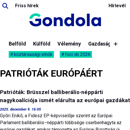
Friss hírek
Hírlevél
Belföld
Külföld
Vélemény
Gazdaság
köztársasági elnök
foci vb 2026
PATRIÓTÁK EURÓPÁÉRT
Patrióták: Brüsszel balliberális-néppárti
nagykoalíciója ismét elárulta az európai gazdákat
2025. december 9. 16:05
Győri Enikő, a Fidesz EP-képviselője szerint az Európai
Parlament balliberális–néppárti többsége cserbenhagyta az
európai gazdákat, amikor támogatta az Európai Bizottság új