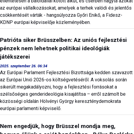
ellentétesen a baloldallal kötött alkut, és cserben hagyta azokat
az európai vállalkozásokat, amelyek a terhek valódi és jelentős
csökkentését várták - hangsúlyozza Győri Enikő, a Fidesz-
KDNP európai képviselője közleményében.
Patrióta siker Brüsszelben: Az uniós fejlesztési
pénzek nem lehetnek politikai ideológiák
játékszerei
2025. szeptember 26. 06:34
Az Európai Parlament Fejlesztési Bizottsága kedden szavazott
az Európai Unió 2026-os költségvetéséről. A voksolás során
sikerült megakadályozni, hogy a fejlesztési forrásokat a
szélsőséges genderideológia kisajátítsa – erről számolt be
közösségi oldalán Hölvényi György kereszténydemokrata
európai parlamenti képviselő.
Nem engedjük, hogy Brüsszel mondja meg,