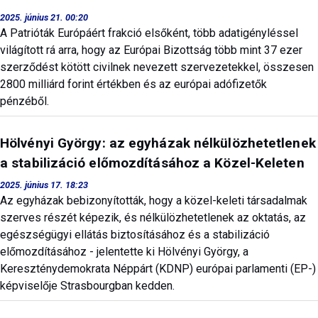
2025. június 21. 00:20
A Patrióták Európáért frakció elsőként, több adatigényléssel
világított rá arra, hogy az Európai Bizottság több mint 37 ezer
szerződést kötött civilnek nevezett szervezetekkel, összesen
2800 milliárd forint értékben és az európai adófizetők
pénzéből.
Hölvényi György: az egyházak nélkülözhetetlenek
a stabilizáció előmozdításához a Közel-Keleten
2025. június 17. 18:23
Az egyházak bebizonyították, hogy a közel-keleti társadalmak
szerves részét képezik, és nélkülözhetetlenek az oktatás, az
egészségügyi ellátás biztosításához és a stabilizáció
előmozdításához - jelentette ki Hölvényi György, a
Kereszténydemokrata Néppárt (KDNP) európai parlamenti (EP-)
képviselője Strasbourgban kedden.