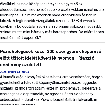
életükkel, aztán a középkor környékén egyre nő az
elégedetlenség, majd az idősebb korosztályokban ismét javul a
lelkiállapot. Ez a minta azonban mára világszinten felborulni
látszik. A legfrissebb vizsgálatok szerint a 18–24 évesek
körében a boldogtalanság és a szorongás sokszor magasabb
szintet mutat, mint bármely más korcsoportban. De miért éppen
most és miért éppen ők?
Pszichológusok közel 300 ezer gyerek képernyő
előtt töltött idejét követték nyomon - Riasztó
eredmény született
2025. június 18. 16:04
A kutatók erős bizonyítékokat találtak arra vonatkozóan, hogy a
gyerekeknél a fokozott képernyőhasználat összefüggésbe
hozható számos társadalmi-érzelmi problémával, beleértve a
szorongást, a depressziót, az agressziót és az alacsony
önbecsülést – derül ki a Psychological Bulletin folyóiratban