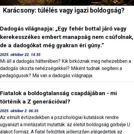
Karácsony: túlélés vagy igazi boldogság?
Dadogás világnapja: „Egy fehér bottal járó vagy
kerekesszékes embert manapság nem csúfolnak,
de a dadogókat még gyakran éri gúny.”
2025. október 22. 14:35
Mi áll a dadogás hátterében? Kik birkóznak meg nehezebben a
dadogás okozta nehézségekkel? Miként tudnak segíteni a
pedagógusok? Ma van a dadogás világnapja.
Fiatalok a boldogtalanság csapdájában - mi
történik a Z generációval?
2025. október 2. 06:33
Az elmúlt évtizedekben a pszichológiai kutatások rendre
ugyanazt a mintázatot mutatták: az életút boldogság görbéje U
alakot formáz. A fiatal felnőttek jellemzően elégedettek az