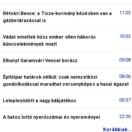
11:03
Rétvári Bence: a Tisza-kormány késésben van a
gázbetárazással is
10:03
Vádat emeltek húsz ember ellen háborús
bűncselekmények miatt
09:08
Elhunyt Garamvári Vencel borász
08:06
Építőipar határok nélkül: csak nemzetközi
gondolkodással maradhat versenyképes a hazai ágazat
06:07
Lelepleződött a nagy bábjátékos
22:36
A hatos lottó nyerőszámai és nyereményei
Korábbiak...