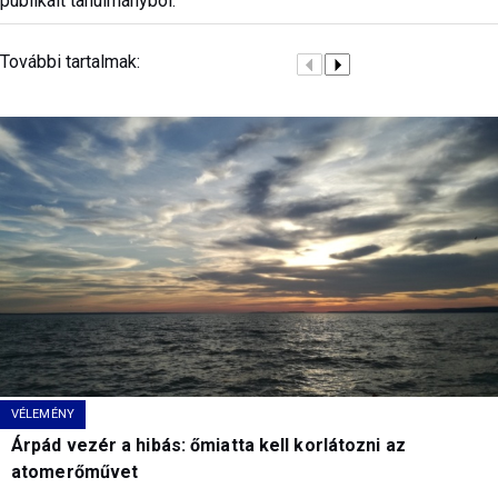
publikált tanulmányból.
További tartalmak:
VÉLEMÉNY
Árpád vezér a hibás: őmiatta kell korlátozni az
atomerőművet