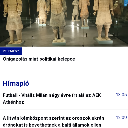
VÉLEMÉNY
Önigazolás mint politikai kelepce
Hírnapló
13:05
Futball - Vitális Milán négy évre írt alá az AEK
Athénhoz
12:09
A litván kémközpont szerint az oroszok ukrán
drónokat is bevethetnek a balti államok ellen