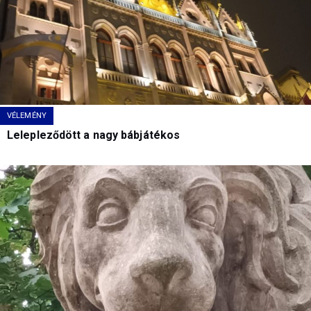
VÉLEMÉNY
Lelepleződött a nagy bábjátékos