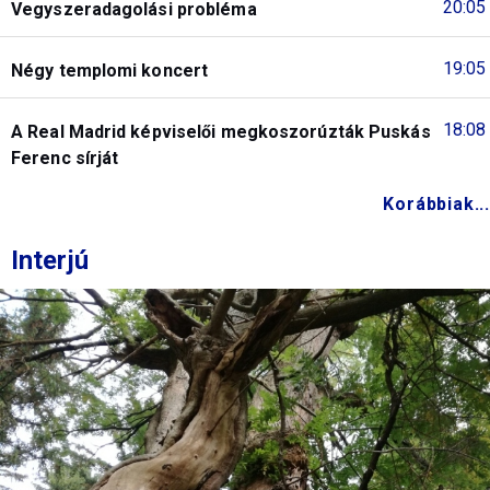
20:05
Vegyszeradagolási probléma
19:05
Négy templomi koncert
18:08
A Real Madrid képviselői megkoszorúzták Puskás
Ferenc sírját
Korábbiak...
Interjú