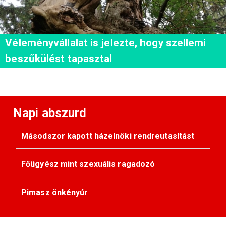
Véleményvállalat is jelezte, hogy szellemi
beszűkülést tapasztal
Napi abszurd
Másodszor kapott házelnöki rendreutasítást
Főügyész mint szexuális ragadozó
Pimasz önkényúr