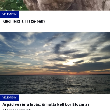
VÉLEMÉNY
Kiből lesz a Tisza-báb?
VÉLEMÉNY
Árpád vezér a hibás: őmiatta kell korlátozni az