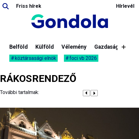
Friss hírek
Hírlevél
Belföld
Külföld
Vélemény
Gazdaság
köztársasági elnök
foci vb 2026
RÁKOSRENDEZŐ
További tartalmak: