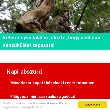
Véleményvállalat is jelezte, hogy szellemi
beszűkülést tapasztal
Napi abszurd
Másodszor kapott házelnöki rendreutasítást
Főügyész mint szexuális ragadozó
Oldalunk cookie-kat használ a hirdetések kezeléséhez és
Megértettem
látogatási statisztikák gyűjtéséhez.