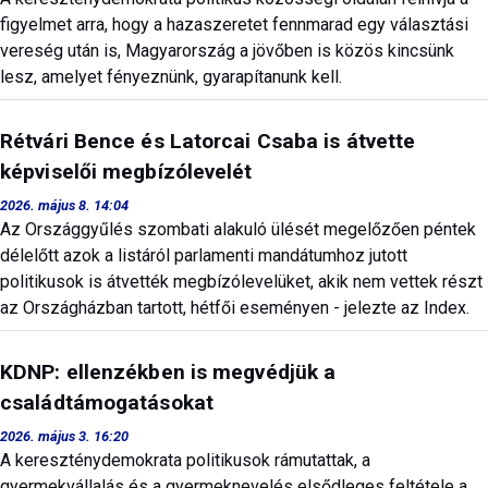
figyelmet arra, hogy a hazaszeretet fennmarad egy választási
vereség után is, Magyarország a jövőben is közös kincsünk
lesz, amelyet fényeznünk, gyarapítanunk kell.
Rétvári Bence és Latorcai Csaba is átvette
képviselői megbízólevelét
2026. május 8. 14:04
Az Országgyűlés szombati alakuló ülését megelőzően péntek
délelőtt azok a listáról parlamenti mandátumhoz jutott
politikusok is átvették megbízólevelüket, akik nem vettek részt
az Országházban tartott, hétfői eseményen - jelezte az Index.
KDNP: ellenzékben is megvédjük a
családtámogatásokat
2026. május 3. 16:20
A kereszténydemokrata politikusok rámutattak, a
gyermekvállalás és a gyermeknevelés elsődleges feltétele a