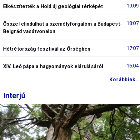
19:09
Elkészítették a Hold új geológiai térképét
18:07
Ősszel elindulhat a személyforgalom a Budapest-
Belgrád vasútvonalon
17:07
Hétrétország fesztivál az Őrségben
16:04
XIV. Leó pápa a hagyományok elárulásáról
Korábbiak...
Interjú