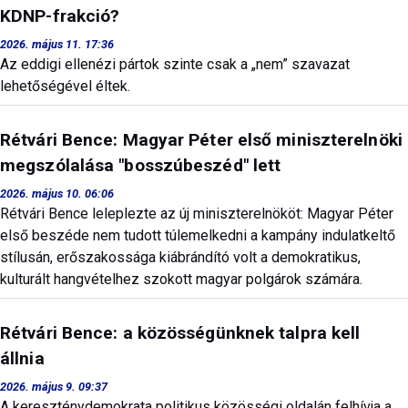
KDNP-frakció?
2026. május 11. 17:36
Az eddigi ellenézi pártok szinte csak a „nem” szavazat
lehetőségével éltek.
Rétvári Bence: Magyar Péter első miniszterelnöki
megszólalása "bosszúbeszéd" lett
2026. május 10. 06:06
Rétvári Bence leleplezte az új miniszterelnököt: Magyar Péter
első beszéde nem tudott túlemelkedni a kampány indulatkeltő
stílusán, erőszakossága kiábrándító volt a demokratikus,
kulturált hangvételhez szokott magyar polgárok számára.
Rétvári Bence: a közösségünknek talpra kell
állnia
2026. május 9. 09:37
A kereszténydemokrata politikus közösségi oldalán felhívja a