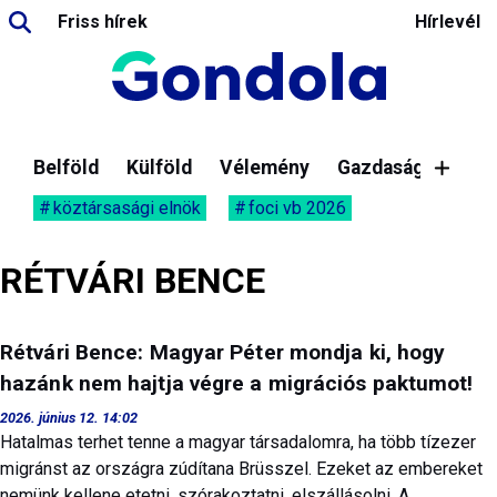
Friss hírek
Hírlevél
Belföld
Külföld
Vélemény
Gazdaság
köztársasági elnök
foci vb 2026
RÉTVÁRI BENCE
Rétvári Bence: Magyar Péter mondja ki, hogy
hazánk nem hajtja végre a migrációs paktumot!
2026. június 12. 14:02
Hatalmas terhet tenne a magyar társadalomra, ha több tízezer
migránst az országra zúdítana Brüsszel. Ezeket az embereket
nemünk kellene etetni, szórakoztatni, elszállásolni. A