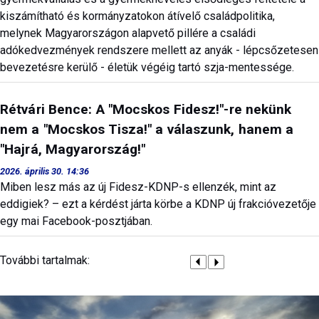
kiszámítható és kormányzatokon átívelő családpolitika,
melynek Magyarországon alapvető pillére a családi
adókedvezmények rendszere mellett az anyák - lépcsőzetesen
bevezetésre kerülő - életük végéig tartó szja-mentessége.
Rétvári Bence: A "Mocskos Fidesz!"-re nekünk
nem a "Mocskos Tisza!" a válaszunk, hanem a
"Hajrá, Magyarország!"
2026. április 30. 14:36
Miben lesz más az új Fidesz-KDNP-s ellenzék, mint az
eddigiek? – ezt a kérdést járta körbe a KDNP új frakcióvezetője
egy mai Facebook-posztjában.
További tartalmak: