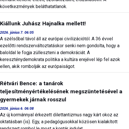
következmények beláthatatlanok.
Kiállunk Juhász Hajnalka mellett!
2026. június 7. 06:05
A szélsőbal távol áll az európai civilizációtól. A 36 évvel
ezelőtti rendszerváltoztatáskor senki nem gondolta, hogy a
baloldal le fogja zülleszteni a demokráciát. A
kereszténydemokrata politika a kultúra erejével lép fel azok
ellen, akik rombolják az európaiságot.
Rétvári Bence: a tanárok
teljesítményértékelésének megszüntetésével a
gyermekek járnak rosszul
2026. június 6. 06:08
Az új kormánnyal érkezett dilettantizmus nagy kárt okoz az
oktatásban (is). Egy, a pedagógusokkal közösen kialakított
rendszert rombol le most a kontár indulat.