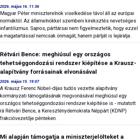
2026. május 16. 11:36
Magyar Péter miniszterelnök viselkedése távol áll az európai
normáktól. Az államelnökkel szembeni kireksztés nevetséges
infantilizmus. Sajnos, párttársai nem figyelmeztetik, hogy ezzel
a magatartással nemcsak önmagát, hanem pártját is lejáratja.
Rétvári Bence: meghiúsul egy országos
tehetséggondozási rendszer kiépítése a Krausz-
alapítvány forrásainak elvonásával
2026. május 15. 19:07
A Krausz Ferenc Nobel-díjas tudós vezette alapítvány
kormányzati támogatásának megvonásával meghiúsul egy
országos tehetséggondozási rendszer kiépítése is - mutatott
rá Rétvári Bence, a Kereszténydemokrata Néppárt (KDNP)
frakcióvezetője pénteken.
Mi alapján támogatja a miniszterjelölteket a