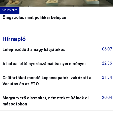
VÉLEMÉNY
Önigazolás mint politikai kelepce
Hírnapló
06:07
Lelepleződött a nagy bábjátékos
22:36
A hatos lottó nyerőszámai és nyereményei
21:34
Csütörtököt mondó kupacsapatok: zakózott a
Vasutas és az ETO
20:04
Magyarverő olaszokat, németeket ítélnek el
másodfokon