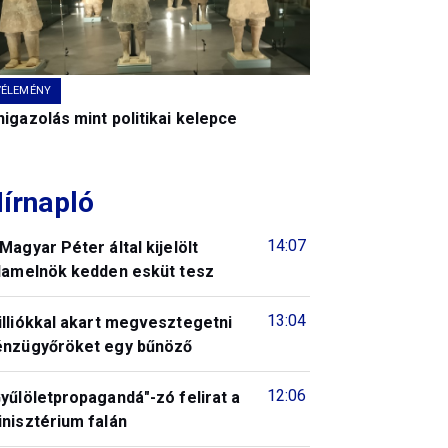
VÉLEMÉNY
igazolás mint politikai kelepce
írnapló
14:07
Magyar Péter által kijelölt
llamelnök kedden esküt tesz
13:04
illiókkal akart megvesztegetni
énzügyőröket egy bűnöző
12:06
yűlöletpropagandá"-zó felirat a
nisztérium falán