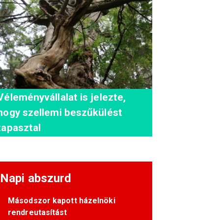
Véleményvállalat is jelezte,
hogy szellemi beszűkülést
tapasztal
Napi abszurd
Másodszor kapott házelnöki
rendreutasítást