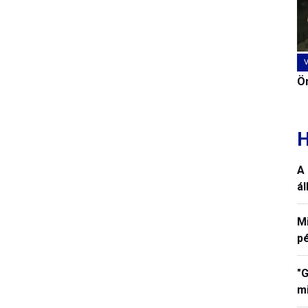
Ön
H
A 
á
M
p
"G
mi