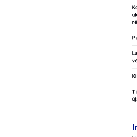
K
uk
ré
P
La
vé
Ki
T
új
I