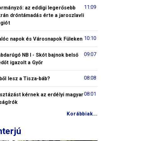
11:09
ormányzó: az eddigi legerősebb
rán dróntámadás érte a jaroszlavli
giót
10:10
alóc napok és Városnapok Füleken
09:07
bdarúgó NB I - Skót bajnok belső
dőt igazolt a Győr
08:08
ből lesz a Tisza-báb?
08:01
isztázást kérnek az erdélyi magyar
ságírók
Korábbiak...
nterjú