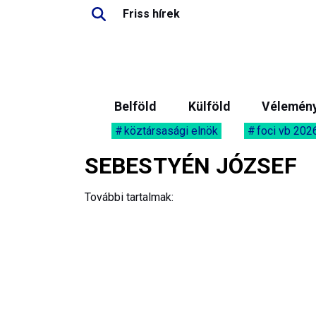
Friss hírek
Belföld
Külföld
Vélemén
köztársasági elnök
foci vb 202
SEBESTYÉN JÓZSEF
További tartalmak: