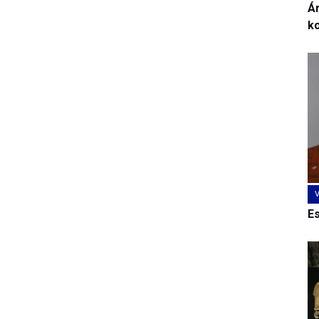
Ár
k
E