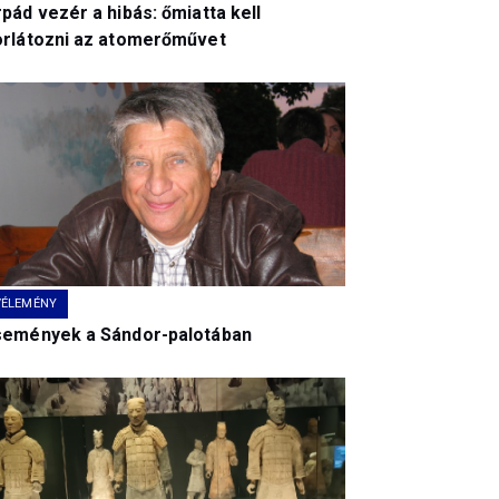
pád vezér a hibás: őmiatta kell
orlátozni az atomerőművet
VÉLEMÉNY
semények a Sándor-palotában