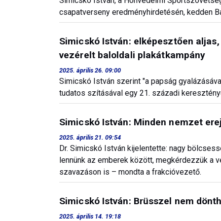
Simicskó István, a Honvédelmi Sportszövetsé
csapatverseny eredményhirdetésén, kedden B
Simicskó István: elképesztően aljas,
vezérelt baloldali plakátkampány
2025. április 26. 09:00
Simicskó István szerint "a papság gyalázásáva
tudatos szításával egy 21. századi keresztén
Simicskó István: Minden nemzet ereje
2025. április 21. 09:54
Dr. Simicskó István kijelentette: nagy bölcses
lennünk az emberek között, megkérdezzük a v
szavazáson is – mondta a frakcióvezető.
Simicskó István: Brüsszel nem dönthe
2025. április 14. 19:18