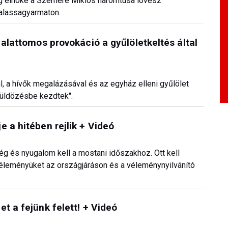
g elnöke a Szemere Miklós háromtusa lövész
alassagyarmaton.
 alattomos provokáció a gyűlöletkeltés által
l, a hívők megalázásával és az egyház elleni gyűlölet
yüldözésbe kezdtek".
 a hitében rejlik + Videó
ség és nyugalom kell a mostani időszakhoz. Ott kell
éleményüket az országjáráson és a véleménynyilvánító
t a fejünk felett! + Videó