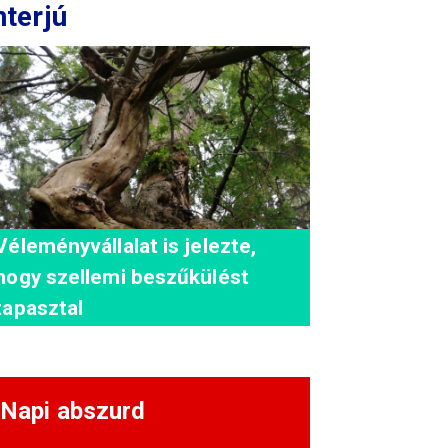
nterjú
Véleményvállalat is jelezte,
hogy szellemi beszűkülést
tapasztal
Napi abszurd