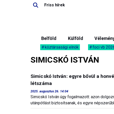
Friss hírek
Belföld
Külföld
Vélemén
köztársasági elnök
foci vb 202
SIMICSKÓ ISTVÁN
Simicskó István: egyre bővül a honv
létszáma
2025. augusztus 26. 14:04
Simicskó István úgy fogalmazott: azon dolgo
utánpótlást biztosítsanak, és egyre népszerűbb