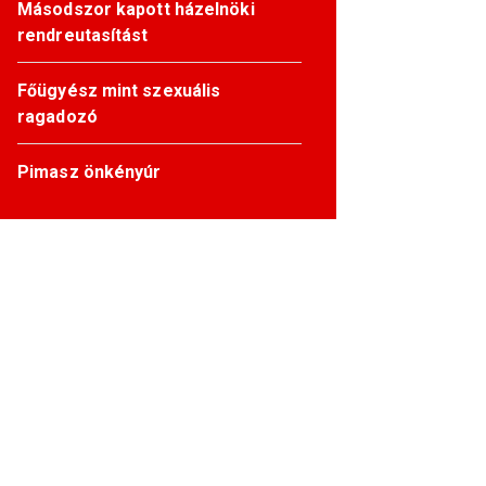
Másodszor kapott házelnöki
rendreutasítást
Főügyész mint szexuális
ragadozó
Pimasz önkényúr