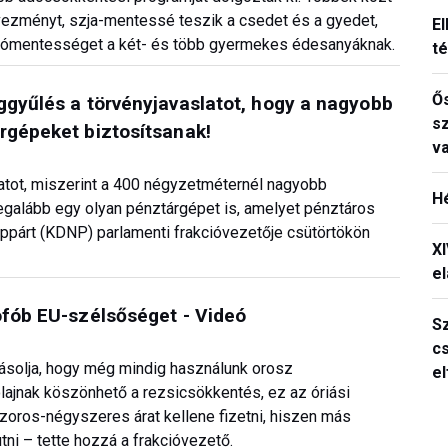
ezményt, szja-mentessé teszik a csedet és a gyedet,
El
adómentességet a két- és több gyermekes édesanyáknak.
t
Ős
ggyűlés a törvényjavaslatot, hogy a nagyobb
s
rgépeket biztosítsanak!
v
atot, miszerint a 400 négyzetméternél nagyobb
H
 legalább egy olyan pénztárgépet is, amelyet pénztáros
párt (KDNP) parlamenti frakcióvezetője csütörtökön
X
el
ofób EU-szélsőséget - Videó
S
c
gásolja, hogy még mindig használunk orosz
e
lajnak köszönhető a rezsicsökkentés, ez az óriási
zoros-négyszeres árat kellene fizetni, hiszen más
tni – tette hozzá a frakcióvezető.