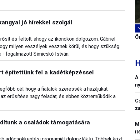
kangyal jó hírekkel szolgál
Ön
erősít és feltölt, ahogy az ikonokon dolgozom. Gábriel
, hogy milyen veszélyek vesznek körül, és hogy szükség
ak - fogalmazott Simicskó István.
H
t építettünk fel a kadétképzéssel
A
n
egfőbb cél, hogy a fiatalok szeressék a hazájukat,
 az erősítése nagy feladat, és ebben közreműködik a
C
z
rdítunk a családok támogatására
M
í
bb adócsökkentési programját dolgozták ki. Többek közt