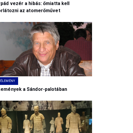
pád vezér a hibás: őmiatta kell
orlátozni az atomerőművet
VÉLEMÉNY
semények a Sándor-palotában