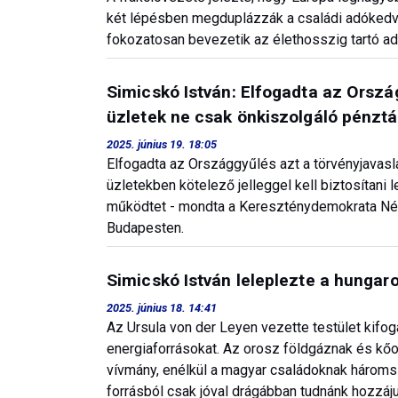
két lépésben megduplázzák a családi adókedv
fokozatosan bevezetik az élethosszig tartó 
Simicskó István: Elfogadta az Orszá
üzletek ne csak önkiszolgáló pénztá
2025. június 19. 18:05
Elfogadta az Országgyűlés azt a törvényjavasl
üzletekben kötelező jelleggel kell biztosítani
működtet - mondta a Kereszténydemokrata Nép
Budapesten.
Simicskó István leleplezte a hungar
2025. június 18. 14:41
Az Ursula von der Leyen vezette testület kifo
energiaforrásokat. Az orosz földgáznak és kőo
vívmány, enélkül a magyar családoknak hároms
forrásból csak jóval drágábban tudnánk hozzáju