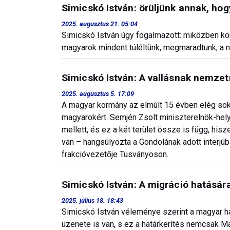
Simicskó István: örüljünk annak, h
2025. augusztus 21. 05:04
Simicskó István úgy fogalmazott: miközben kör
magyarok mindent túléltünk, megmaradtunk, a ne
Simicskó István: A vallásnak nemzet
2025. augusztus 5. 17:09
A magyar kormány az elmúlt 15 évben elég sokat
magyarokért. Semjén Zsolt miniszterelnök-hely
mellett, és ez a két terület össze is függ, hi
van – hangsúlyozta a Gondolának adott interj
frakcióvezetője Tusványoson.
Simicskó István: A migráció hatásár
2025. július 18. 18:43
Simicskó István véleménye szerint a magyar ha
üzenete is van, s ez a határkerítés nemcsak M