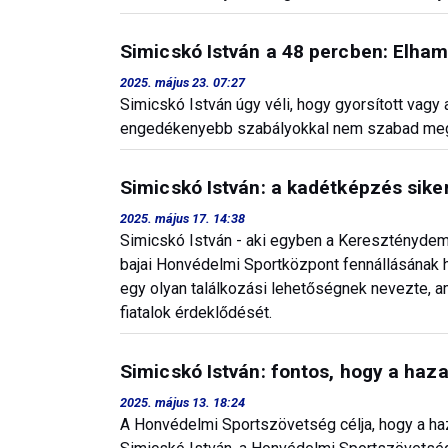
Simicskó István a 48 percben: Elha
2025. május 23. 07:27
Simicskó István úgy véli, hogy gyorsított vagy
engedékenyebb szabályokkal nem szabad megindí
Simicskó István: a kadétképzés sike
2025. május 17. 14:38
Simicskó István - aki egyben a Kereszténydem
bajai Honvédelmi Sportközpont fennállásának h
egy olyan találkozási lehetőségnek nevezte, ame
fiatalok érdeklődését.
Simicskó István: fontos, hogy a hazas
2025. május 13. 18:24
A Honvédelmi Sportszövetség célja, hogy a haza