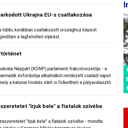
I
markodott Ukrajna EU-s csatlakozása
 a többi, korábban csatlakozott országhoz képest
tani a tagfelvételi eljárást.
rtörténet
okrata Néppárt (KDNP) parlamenti frakcióvezetője - a
armadik évfordulója alkalmából rendezett családi napot
ly a katonai hivatás iránt is fölkeltheti a pályaválasztó
zeretetet "írjuk bele" a fiatalok szívébe
szeretetet "írjuk bele" a fiatalok szívébe - mondta