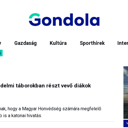
y
Gazdaság
Kultúra
Sporthírek
Inte
6
édelmi táborokban részt vevő diákok
znak, hogy a Magyar Honvédség számára megfelelő
 is a katonai hivatás.