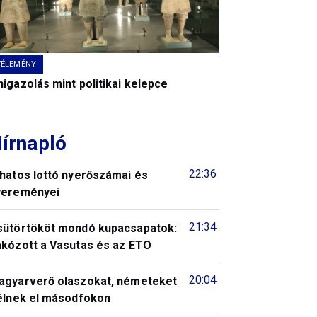
VÉLEMÉNY
igazolás mint politikai kelepce
írnapló
22:36
 hatos lottó nyerőszámai és
yereményei
21:34
sütörtököt mondó kupacsapatok:
akózott a Vasutas és az ETO
20:04
agyarverő olaszokat, németeket
télnek el másodfokon