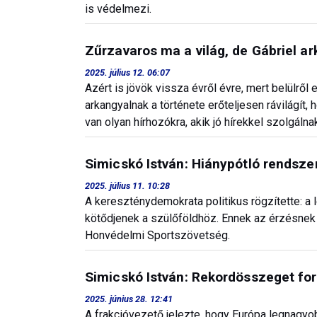
is védelmezi.
Zűrzavaros ma a világ, de Gábriel ar
2025. július 12. 06:07
Azért is jövök vissza évről évre, mert belülről 
arkangyalnak a története erőteljesen rávilágít
van olyan hírhozókra, akik jó hírekkel szolgáln
Simicskó István: Hiánypótló rendszer
2025. július 11. 10:28
A kereszténydemokrata politikus rögzítette: a l
kötődjenek a szülőföldhöz. Ennek az érzésnek
Honvédelmi Sportszövetség.
Simicskó István: Rekordösszeget fo
2025. június 28. 12:41
A frakcióvezető jelezte, hogy Európa legnagyo