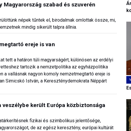
Ár
ogy Magyarország szabad és szuverén
k
ülöttünk népek tűntek el, birodalmak omlottak össze, mi,
mzetnek mindig sikerült talpra állnia.
megtartó ereje is van
 tett a határon túli magyarságért, különösen az erdélyi
etteshez tartozik a nemzetpolitika az egyházpolitika
szen a vallásnak nagyon komoly nemzetmegtartó ereje is
úban Simicskó István, a Kereszténydemokrata Néppárt
E
a veszélybe került Európa közbiztonsága
tárkerítésnek fizikai és szimbolikus jelentősége,
agyarországot, de az egész keresztény, európai kultúrát