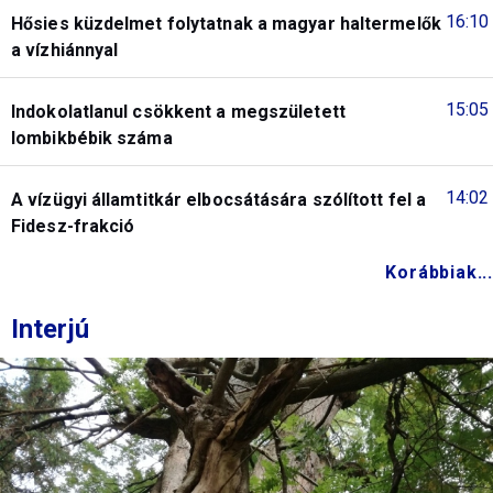
16:10
Hősies küzdelmet folytatnak a magyar haltermelők
a vízhiánnyal
15:05
Indokolatlanul csökkent a megszületett
lombikbébik száma
14:02
A vízügyi államtitkár elbocsátására szólított fel a
Fidesz-frakció
Korábbiak...
Interjú