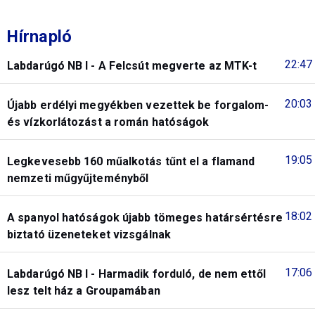
Hírnapló
22:47
Labdarúgó NB I - A Felcsút megverte az MTK-t
20:03
Újabb erdélyi megyékben vezettek be forgalom-
és vízkorlátozást a román hatóságok
19:05
Legkevesebb 160 műalkotás tűnt el a flamand
nemzeti műgyűjteményből
18:02
A spanyol hatóságok újabb tömeges határsértésre
biztató üzeneteket vizsgálnak
17:06
Labdarúgó NB I - Harmadik forduló, de nem ettől
lesz telt ház a Groupamában