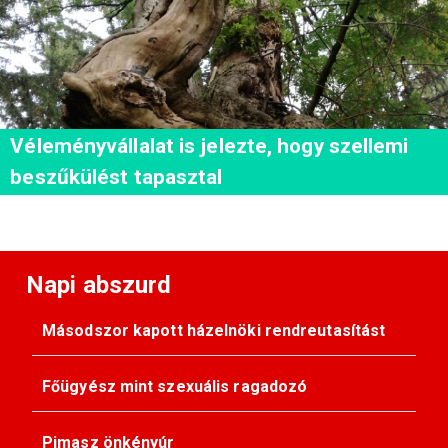
Véleményvállalat is jelezte, hogy szellemi
beszűkülést tapasztal
Napi abszurd
Másodszor kapott házelnöki rendreutasítást
Főügyész mint szexuális ragadozó
Pimasz önkényúr