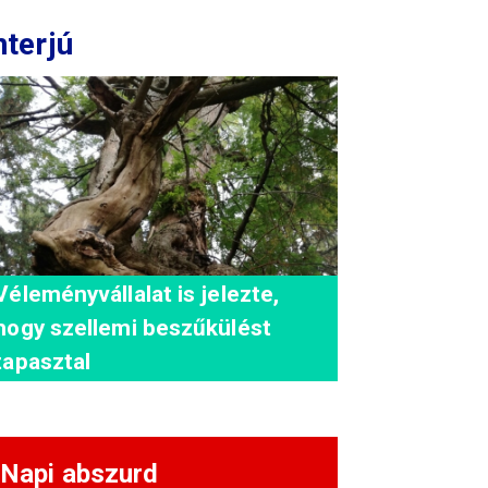
nterjú
Véleményvállalat is jelezte,
hogy szellemi beszűkülést
tapasztal
Napi abszurd