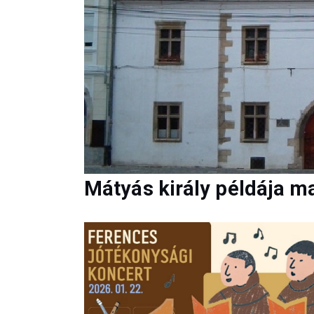
Mátyás király példája ma