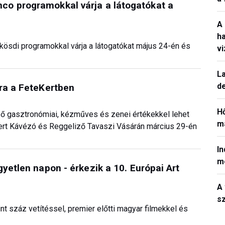
o programokkal várja a látogatókat a
A
h
ösdi programokkal várja a látogatókat május 24-én és
v
La
de
ra a FeteKertben
H
ző gasztronómiai, kézműves és zenei értékekkel lehet
ma
Kert Kávézó és Reggeliző Tavaszi Vásárán március 29-én
In
m
yetlen napon - érkezik a 10. Európai Art
A 
sz
t száz vetítéssel, premier előtti magyar filmekkel és