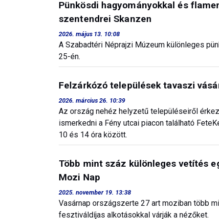
Pünkösdi hagyományokkal és flamenc
szentendrei Skanzen
2026. május 13. 10:08
A Szabadtéri Néprajzi Múzeum különleges pünk
25-én.
Felzárkózó települések tavaszi vásá
2026. március 26. 10:39
Az ország nehéz helyzetű településeiről érke
ismerkedni a Fény utcai piacon található Fete
10 és 14 óra között.
Több mint száz különleges vetítés eg
Mozi Nap
2025. november 19. 13:38
Vasárnap országszerte 27 art moziban több min
fesztiváldíjas alkotásokkal várják a nézőket.