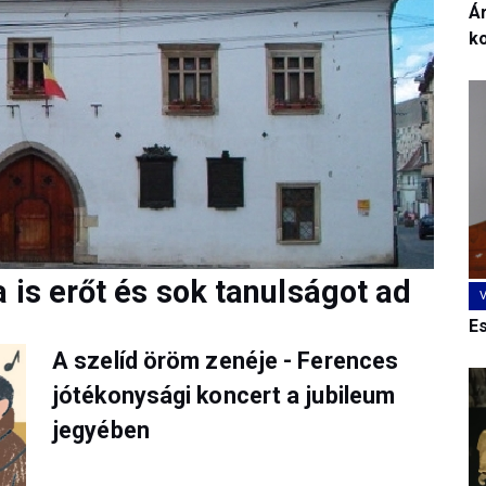
Ár
k
 is erőt és sok tanulságot ad
E
A szelíd öröm zenéje - Ferences
jótékonysági koncert a jubileum
jegyében