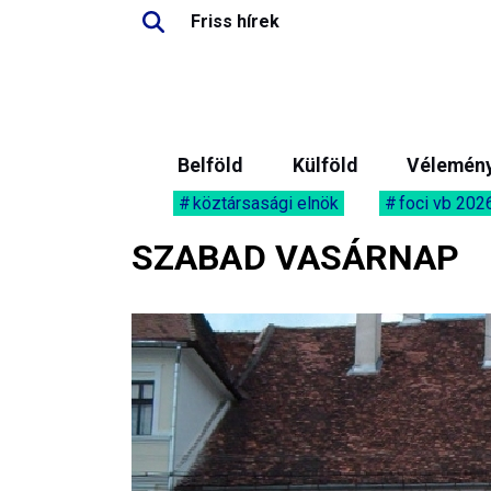
Friss hírek
Belföld
Külföld
Vélemén
köztársasági elnök
foci vb 202
SZABAD VASÁRNAP