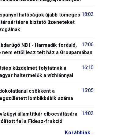
18:02
 spanyol hatóságok újabb tömeges
atársértésre biztató üzeneteket
izsgálnak
17:06
bdarúgó NB I - Harmadik forduló,
 nem ettől lesz telt ház a Groupamában
16:10
ősies küzdelmet folytatnak a
gyar haltermelők a vízhiánnyal
15:05
dokolatlanul csökkent a
egszületett lombikbébik száma
14:02
vízügyi államtitkár elbocsátására
ólított fel a Fidesz-frakció
Korábbiak...