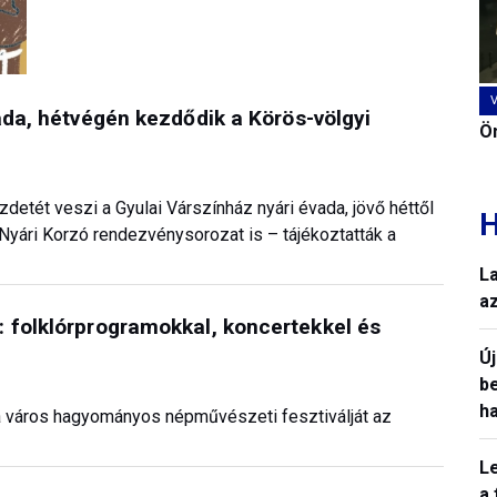
ada, hétvégén kezdődik a Körös-völgyi
Ön
etét veszi a Gyulai Várszínház nyári évada, jövő héttől
H
 Nyári Korzó rendezvénysorozat is – tájékoztatták a
L
a
 folklórprogramokkal, koncertekkel és
Ú
b
h
a város hagyományos népművészeti fesztiválját az
L
a