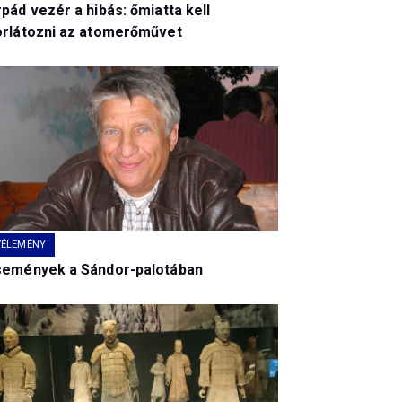
pád vezér a hibás: őmiatta kell
orlátozni az atomerőművet
VÉLEMÉNY
semények a Sándor-palotában