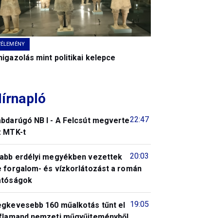
VÉLEMÉNY
igazolás mint politikai kelepce
írnapló
22:47
abdarúgó NB I - A Felcsút megverte
z MTK-t
20:03
jabb erdélyi megyékben vezettek
e forgalom- és vízkorlátozást a román
atóságok
19:05
egkevesebb 160 műalkotás tűnt el
 flamand nemzeti műgyűjteményből