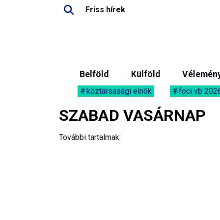
Friss hírek
Belföld
Külföld
Vélemén
köztársasági elnök
foci vb 202
SZABAD VASÁRNAP
További tartalmak: