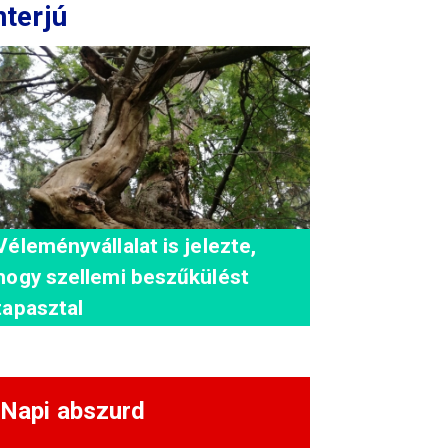
nterjú
Véleményvállalat is jelezte,
hogy szellemi beszűkülést
tapasztal
Napi abszurd