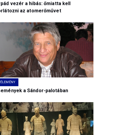
pád vezér a hibás: őmiatta kell
orlátozni az atomerőművet
VÉLEMÉNY
semények a Sándor-palotában