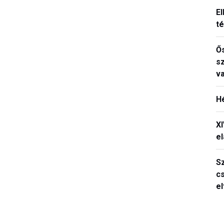
El
t
Ős
s
v
H
X
el
S
c
e