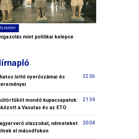
VÉLEMÉNY
igazolás mint politikai kelepce
írnapló
22:36
 hatos lottó nyerőszámai és
yereményei
21:34
sütörtököt mondó kupacsapatok:
akózott a Vasutas és az ETO
20:04
agyarverő olaszokat, németeket
télnek el másodfokon