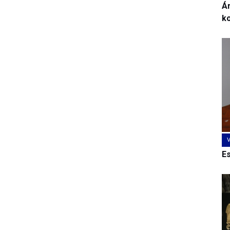
Ár
k
E