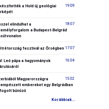
19:09
készítették a Hold új geológiai
érképét
18:07
szel elindulhat a
zemélyforgalom a Budapest-Belgrád
asútvonalon
17:07
étrétország fesztivál az Őrségben
16:04
IV. Leó pápa a hagyományok
árulásáról
15:02
zerbiából Magyarországra
sempészett embereket egy Belgrádban
lfogott bűnöző
Korábbiak...