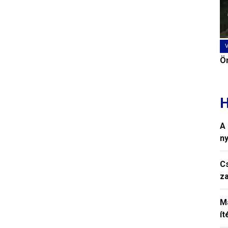
Ön
H
A
n
C
z
M
í