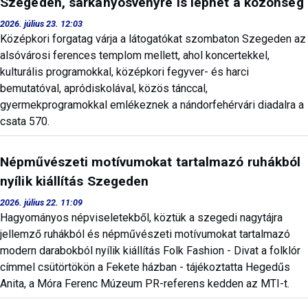
Szegeden, sárkányösvényre is léphet a közönség
2026. július 23. 12:03
Középkori forgatag várja a látogatókat szombaton Szegeden az
alsóvárosi ferences templom mellett, ahol koncertekkel,
kulturális programokkal, középkori fegyver- és harci
bemutatóval, apródiskolával, közös tánccal,
gyermekprogramokkal emlékeznek a nándorfehérvári diadalra a
csata 570.
Népművészeti motívumokat tartalmazó ruhákból
nyílik kiállítás Szegeden
2026. július 22. 11:09
Hagyományos népviseletekből, köztük a szegedi nagytájra
jellemző ruhákból és népművészeti motívumokat tartalmazó
modern darabokból nyílik kiállítás Folk Fashion - Divat a folklór
címmel csütörtökön a Fekete házban - tájékoztatta Hegedűs
Anita, a Móra Ferenc Múzeum PR-referens kedden az MTI-t.