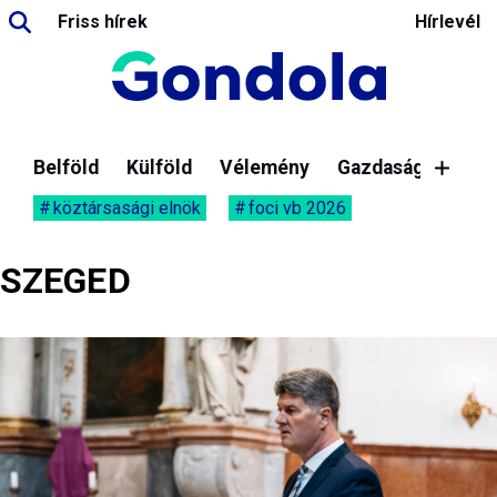
Friss hírek
Hírlevél
Belföld
Külföld
Vélemény
Gazdaság
köztársasági elnök
foci vb 2026
SZEGED