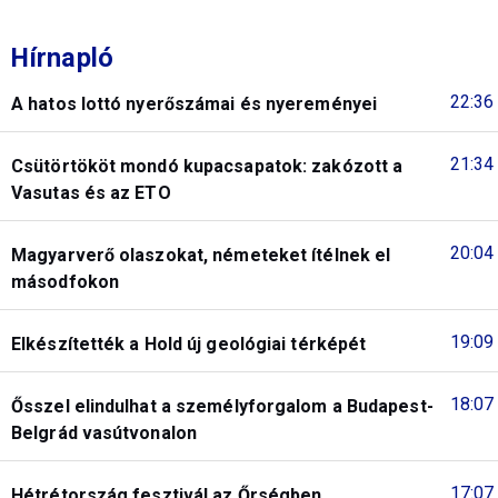
Hírnapló
22:36
A hatos lottó nyerőszámai és nyereményei
21:34
Csütörtököt mondó kupacsapatok: zakózott a
Vasutas és az ETO
20:04
Magyarverő olaszokat, németeket ítélnek el
másodfokon
19:09
Elkészítették a Hold új geológiai térképét
18:07
Ősszel elindulhat a személyforgalom a Budapest-
Belgrád vasútvonalon
17:07
Hétrétország fesztivál az Őrségben