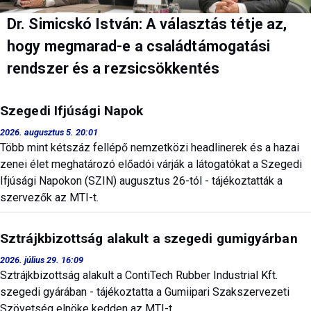
Dr. Simicskó István: A választás tétje az,
hogy megmarad-e a családtámogatási
rendszer és a rezsicsökkentés
Szegedi Ifjúsági Napok
2026. augusztus 5. 20:01
Több mint kétszáz fellépő nemzetközi headlinerek és a hazai
zenei élet meghatározó előadói várják a látogatókat a Szegedi
Ifjúsági Napokon (SZIN) augusztus 26-tól - tájékoztatták a
szervezők az MTI-t.
Sztrájkbizottság alakult a szegedi gumigyárban
2026. július 29. 16:09
Sztrájkbizottság alakult a ContiTech Rubber Industrial Kft.
szegedi gyárában - tájékoztatta a Gumiipari Szakszervezeti
Szövetség elnöke kedden az MTI-t.