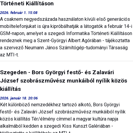
Történeti Kiállításon
2026. február 1. 15:08
A csaknem negyedszázada használaton kívüli első generációs
mobiltelefonjukat is újra kipróbálhatják a látogatók a február 14-i
GSM-napon, amelyet a szegedi Informatika Történeti Kiállításon
rendeznek meg a Szent-Györgyi Albert Agórában - tájékoztatta
a szervező Neumann János Számítógép-tudományi Társaság
az MTI-t.
Szegeden - Bors Györgyi festő- és Zalavári
József szobrászművész munkáiból nyílik közös
kiállítás
2026. január 18. 20:06
Két különböző nemzedékhez tartozó alkotó, Bors Györgyi
festő- és Zalavári József szobrászművész munkáiból nyílik
közös kiállítás Tér/élmény címmel a magyar kultúra napja
alkalmából kedden a szegedi Kiss Kunszt Galériában -