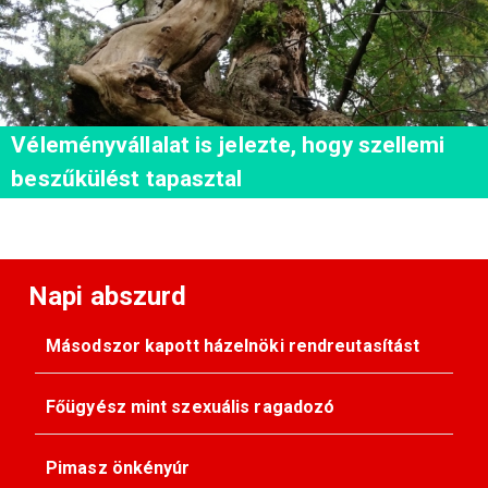
Véleményvállalat is jelezte, hogy szellemi
beszűkülést tapasztal
Napi abszurd
Másodszor kapott házelnöki rendreutasítást
Főügyész mint szexuális ragadozó
Pimasz önkényúr