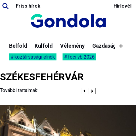
Friss hírek
Hírlevél
Belföld
Külföld
Vélemény
Gazdaság
köztársasági elnök
foci vb 2026
SZÉKESFEHÉRVÁR
További tartalmak: