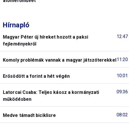
atomerőművet
Hírnapló
12:47
Magyar Péter új híreket hozott a paksi
fejleményekről
11:20
Komoly problémák vannak a magyar játszóterekkel
10:01
Erősödött a forint a hét végén
09:36
Latorcai Csaba: Teljes káosz a kormányzati
működésben
08:02
Medve támadt biciklisre