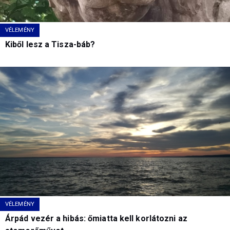
VÉLEMÉNY
Kiből lesz a Tisza-báb?
VÉLEMÉNY
Árpád vezér a hibás: őmiatta kell korlátozni az