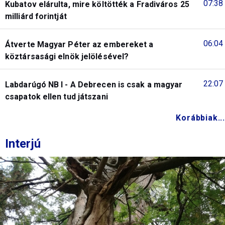
07:38
Kubatov elárulta, mire költötték a Fradiváros 25
milliárd forintját
06:04
Átverte Magyar Péter az embereket a
köztársasági elnök jelölésével?
22:07
Labdarúgó NB I - A Debrecen is csak a magyar
csapatok ellen tud játszani
Korábbiak...
Interjú