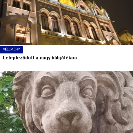
VÉLEMÉNY
Lelepleződött a nagy bábjátékos