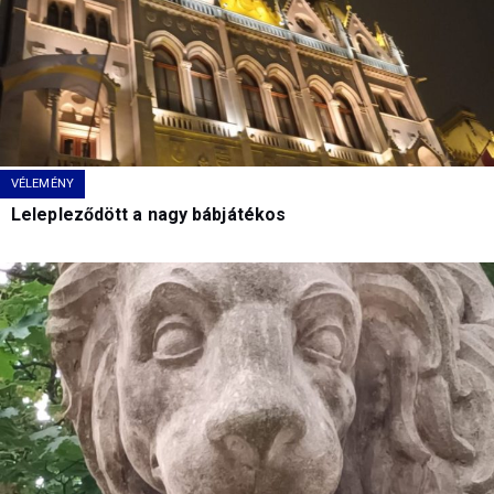
VÉLEMÉNY
Lelepleződött a nagy bábjátékos