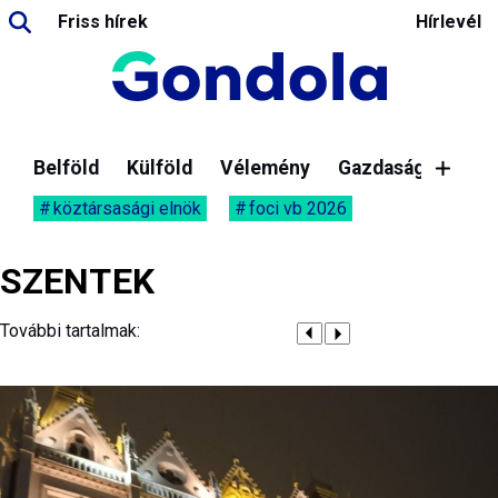
Friss hírek
Hírlevél
Belföld
Külföld
Vélemény
Gazdaság
köztársasági elnök
foci vb 2026
SZENTEK
További tartalmak: