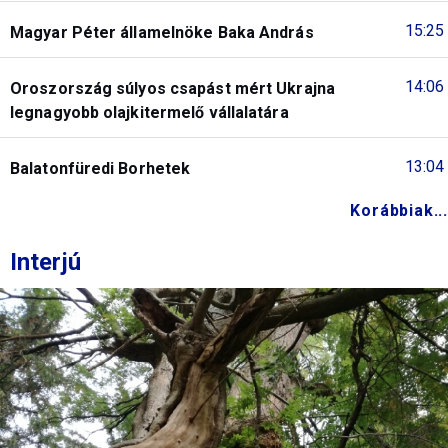
15:25
Magyar Péter államelnöke Baka András
14:06
Oroszország súlyos csapást mért Ukrajna
legnagyobb olajkitermelő vállalatára
13:04
Balatonfüredi Borhetek
Korábbiak...
Interjú