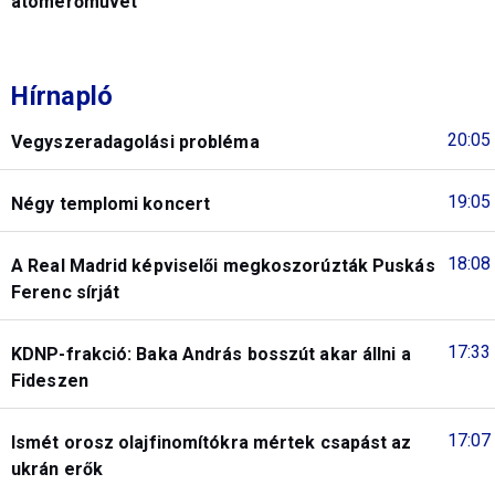
atomerőművet
Hírnapló
20:05
Vegyszeradagolási probléma
19:05
Négy templomi koncert
18:08
A Real Madrid képviselői megkoszorúzták Puskás
Ferenc sírját
17:33
KDNP-frakció: Baka András bosszút akar állni a
Fideszen
17:07
Ismét orosz olajfinomítókra mértek csapást az
ukrán erők