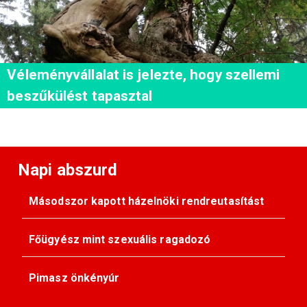
Véleményvállalat is jelezte, hogy szellemi
beszűkülést tapasztal
Napi abszurd
Másodszor kapott házelnöki rendreutasítást
Főügyész mint szexuális ragadozó
Pimasz önkényúr