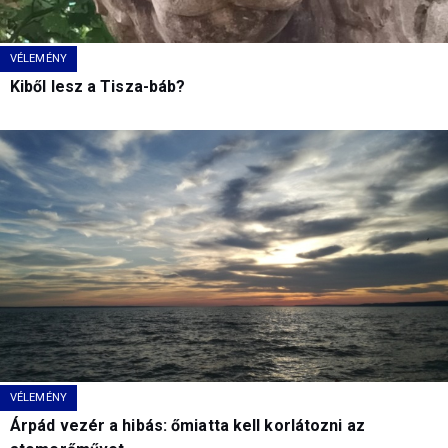
VÉLEMÉNY
Kiből lesz a Tisza-báb?
VÉLEMÉNY
Árpád vezér a hibás: őmiatta kell korlátozni az