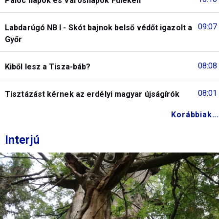
Palóc napok és Városnapok Füleken
09:07
Labdarúgó NB I - Skót bajnok belső védőt igazolt a
Győr
08:08
Kiből lesz a Tisza-báb?
08:01
Tisztázást kérnek az erdélyi magyar újságírók
Korábbiak...
Interjú