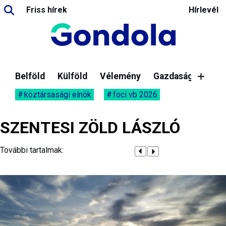
Friss hírek
Hírlevél
Belföld
Külföld
Vélemény
Gazdaság
köztársasági elnök
foci vb 2026
SZENTESI ZÖLD LÁSZLÓ
További tartalmak: