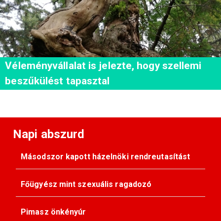
Véleményvállalat is jelezte, hogy szellemi
beszűkülést tapasztal
Napi abszurd
Másodszor kapott házelnöki rendreutasítást
Főügyész mint szexuális ragadozó
Pimasz önkényúr