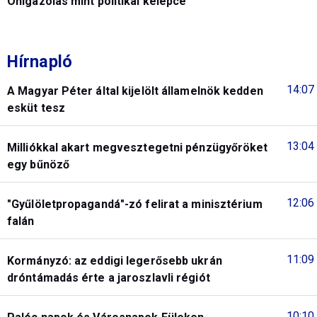
Önigazolás mint politikai kelepce
Hírnapló
14:07
A Magyar Péter által kijelölt államelnök kedden
esküt tesz
13:04
Milliókkal akart megvesztegetni pénzügyőröket
egy bűnöző
12:06
"Gyűlöletpropagandá"-zó felirat a minisztérium
falán
11:09
Kormányzó: az eddigi legerősebb ukrán
dróntámadás érte a jaroszlavli régiót
10:10