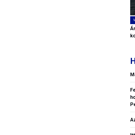
Ár
k
H
M
F
ho
P
A