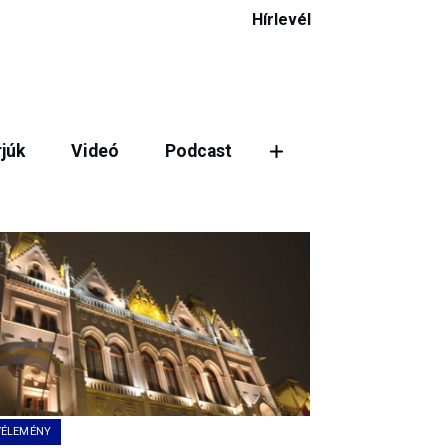
Hírlevél
rjúk
Videó
Podcast
VÉLEMÉNY