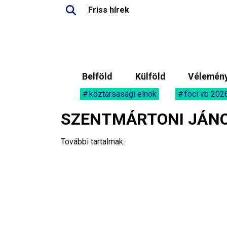
Friss hírek
Belföld
Külföld
Vélemén
köztársasági elnök
foci vb 202
SZENTMÁRTONI JÁN
További tartalmak: