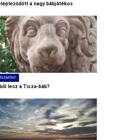
elepleződött a nagy bábjátékos
VÉLEMÉNY
ből lesz a Tisza-báb?