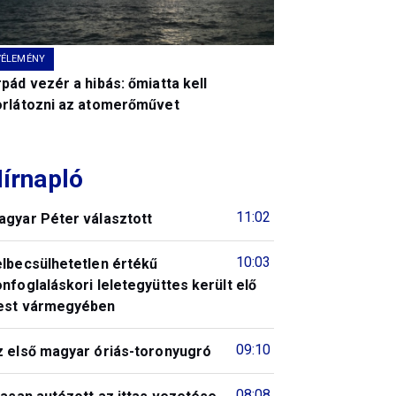
VÉLEMÉNY
pád vezér a hibás: őmiatta kell
orlátozni az atomerőművet
írnapló
11:02
agyar Péter választott
10:03
elbecsülhetetlen értékű
nfoglaláskori leletegyüttes került elő
est vármegyében
09:10
z első magyar óriás-toronyugró
08:08