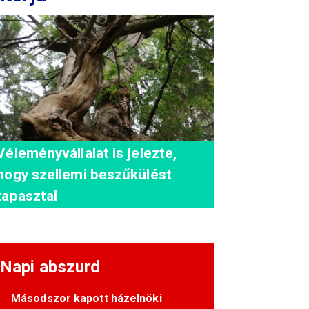
Véleményvállalat is jelezte,
hogy szellemi beszűkülést
tapasztal
Napi abszurd
Másodszor kapott házelnöki