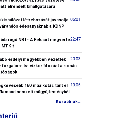
tasan autózott az ittas vezetése
att elrendelt kihallgatására
06:01
ízishálózat létrehozását javasolja
 várandós édesanyáknak a KDNP
22:47
abdarúgó NB I - A Felcsút megverte
z MTK-t
20:03
jabb erdélyi megyékben vezettek
e forgalom- és vízkorlátozást a román
atóságok
19:05
egkevesebb 160 műalkotás tűnt el
 flamand nemzeti műgyűjteményből
Korábbiak...
nterjú