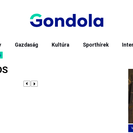
y
Gazdaság
Kultúra
Sporthírek
Inte
6
OS