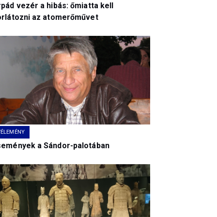
pád vezér a hibás: őmiatta kell
orlátozni az atomerőművet
VÉLEMÉNY
semények a Sándor-palotában