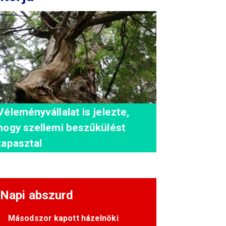
Véleményvállalat is jelezte,
hogy szellemi beszűkülést
tapasztal
Napi abszurd
Másodszor kapott házelnöki