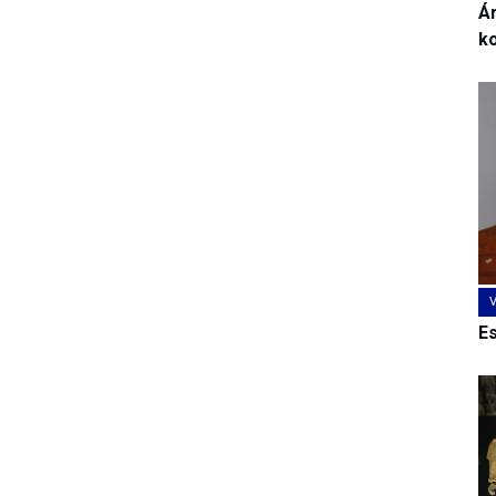
Ár
k
E