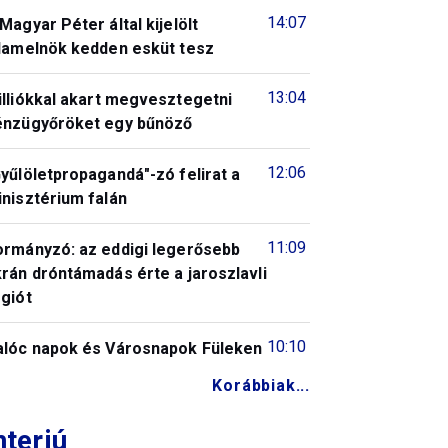
14:07
Magyar Péter által kijelölt
llamelnök kedden esküt tesz
13:04
illiókkal akart megvesztegetni
énzügyőröket egy bűnöző
12:06
yűlöletpropagandá"-zó felirat a
nisztérium falán
11:09
ormányzó: az eddigi legerősebb
rán dróntámadás érte a jaroszlavli
giót
10:10
alóc napok és Városnapok Füleken
Korábbiak...
nterjú