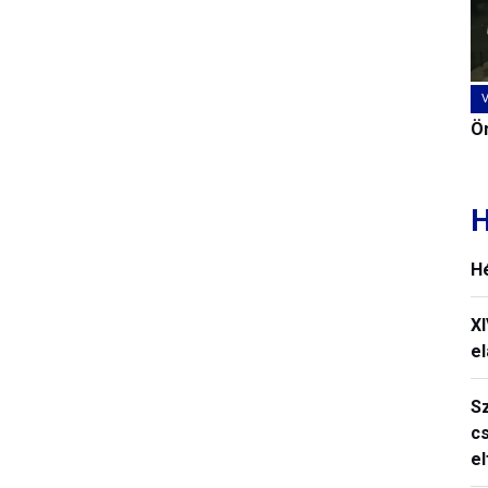
Ön
H
H
X
el
S
c
e