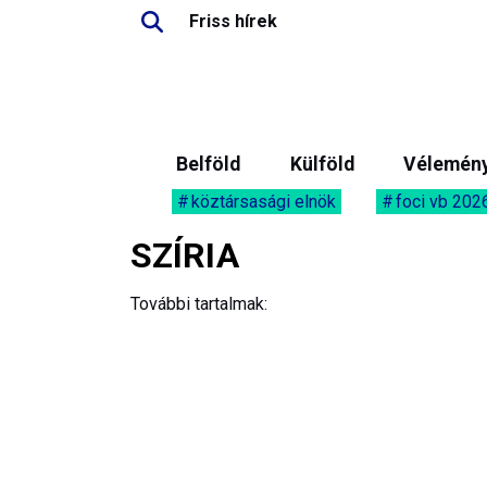
Friss hírek
Belföld
Külföld
Vélemén
köztársasági elnök
foci vb 202
SZÍRIA
További tartalmak: