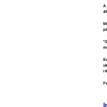
A 
á
M
p
"G
mi
K
uk
ré
P
I