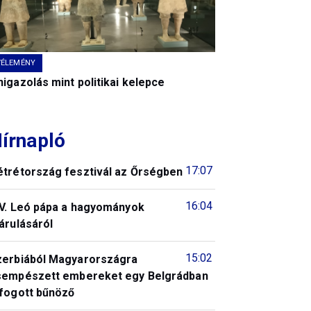
VÉLEMÉNY
igazolás mint politikai kelepce
írnapló
17:07
étrétország fesztivál az Őrségben
16:04
IV. Leó pápa a hagyományok
árulásáról
15:02
zerbiából Magyarországra
sempészett embereket egy Belgrádban
lfogott bűnöző