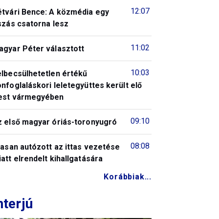
12:07
étvári Bence: A közmédia egy
szás csatorna lesz
11:02
agyar Péter választott
10:03
elbecsülhetetlen értékű
nfoglaláskori leletegyüttes került elő
est vármegyében
09:10
z első magyar óriás-toronyugró
08:08
tasan autózott az ittas vezetése
att elrendelt kihallgatására
Korábbiak...
nterjú