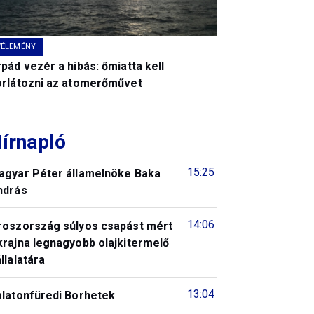
VÉLEMÉNY
pád vezér a hibás: őmiatta kell
orlátozni az atomerőművet
írnapló
15:25
agyar Péter államelnöke Baka
ndrás
14:06
roszország súlyos csapást mért
krajna legnagyobb olajkitermelő
llalatára
13:04
alatonfüredi Borhetek