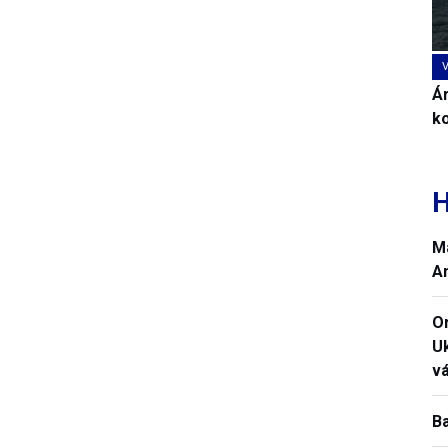
Ár
k
H
M
A
O
U
vá
B