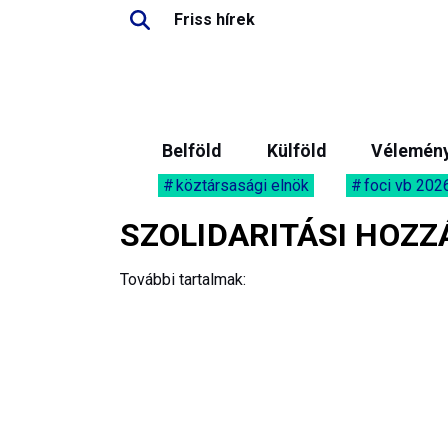
Friss hírek
Belföld
Külföld
Vélemén
köztársasági elnök
foci vb 202
SZOLIDARITÁSI HOZ
További tartalmak: