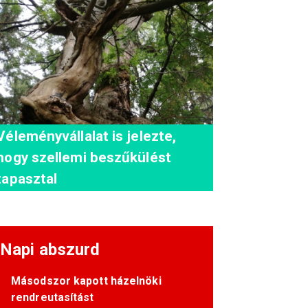
Véleményvállalat is jelezte,
hogy szellemi beszűkülést
tapasztal
Napi abszurd
Másodszor kapott házelnöki
rendreutasítást