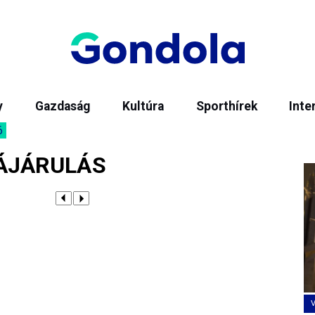
y
Gazdaság
Kultúra
Sporthírek
Inte
6
ZÁJÁRULÁS