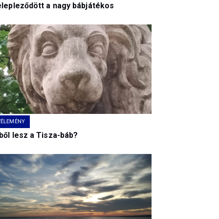
elepleződött a nagy bábjátékos
VÉLEMÉNY
ből lesz a Tisza-báb?