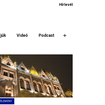
Hírlevél
rjúk
Videó
Podcast
VÉLEMÉNY