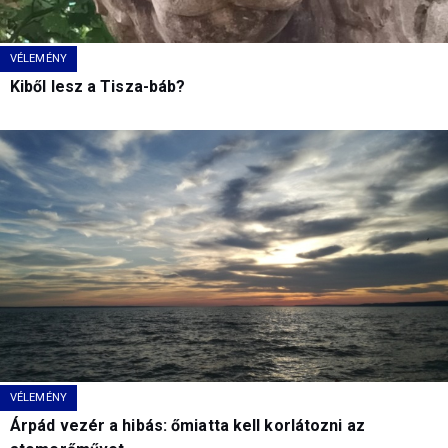
VÉLEMÉNY
Kiből lesz a Tisza-báb?
VÉLEMÉNY
Árpád vezér a hibás: őmiatta kell korlátozni az