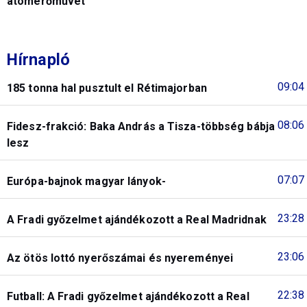
atomerőművet
Hírnapló
09:04
185 tonna hal pusztult el Rétimajorban
08:06
Fidesz-frakció: Baka András a Tisza-többség bábja
lesz
07:07
Európa-bajnok magyar lányok-
23:28
A Fradi győzelmet ajándékozott a Real Madridnak
23:06
Az ötös lottó nyerőszámai és nyereményei
22:38
Futball: A Fradi győzelmet ajándékozott a Real