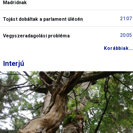
Madridnak
21:07
Tojást dobáltak a parlament ülésén
20:05
Vegyszeradagolási probléma
Korábbiak...
Interjú