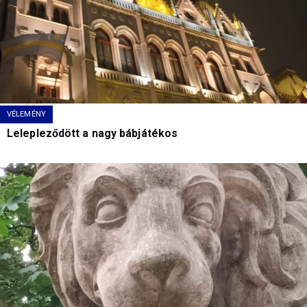
VÉLEMÉNY
Lelepleződött a nagy bábjátékos