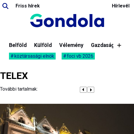
Friss hírek
Hírlevél
Belföld
Külföld
Vélemény
Gazdaság
köztársasági elnök
foci vb 2026
TELEX
További tartalmak: