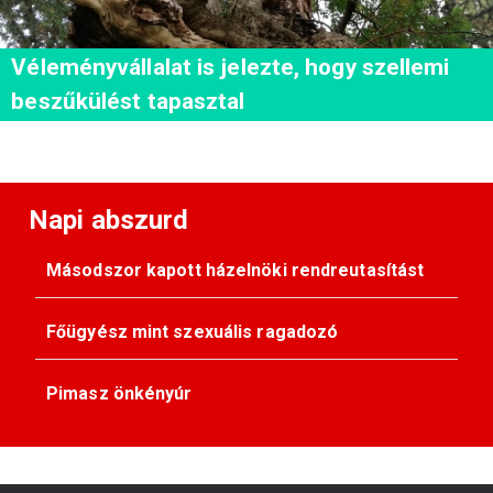
Véleményvállalat is jelezte, hogy szellemi
beszűkülést tapasztal
Napi abszurd
Másodszor kapott házelnöki rendreutasítást
Főügyész mint szexuális ragadozó
Pimasz önkényúr