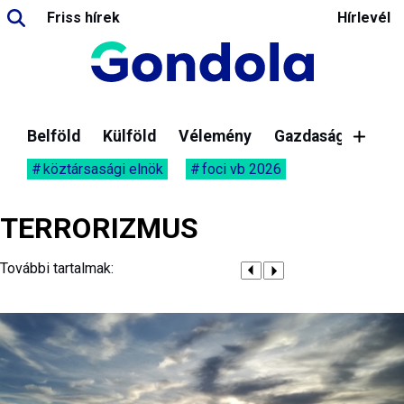
Friss hírek
Hírlevél
Belföld
Külföld
Vélemény
Gazdaság
köztársasági elnök
foci vb 2026
TERRORIZMUS
További tartalmak: