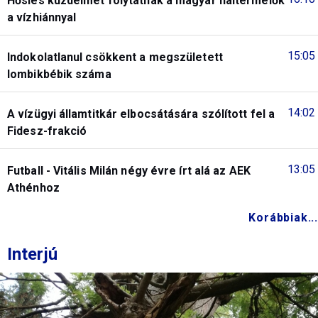
Hősies küzdelmet folytatnak a magyar haltermelők
a vízhiánnyal
15:05
Indokolatlanul csökkent a megszületett
lombikbébik száma
14:02
A vízügyi államtitkár elbocsátására szólított fel a
Fidesz-frakció
13:05
Futball - Vitális Milán négy évre írt alá az AEK
Athénhoz
Korábbiak...
Interjú