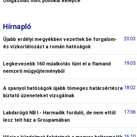
Önigazolás mint politikai kelepce
Hírnapló
20:03
Újabb erdélyi megyékben vezettek be forgalom-
és vízkorlátozást a román hatóságok
19:05
Legkevesebb 160 műalkotás tűnt el a flamand
nemzeti műgyűjteményből
18:02
A spanyol hatóságok újabb tömeges határsértésre
biztató üzeneteket vizsgálnak
17:06
Labdarúgó NB I - Harmadik forduló, de nem ettől
lesz telt ház a Groupamában
16:10