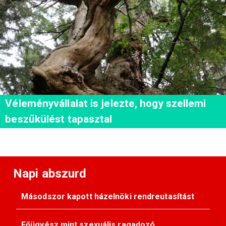
Véleményvállalat is jelezte, hogy szellemi
beszűkülést tapasztal
Napi abszurd
Másodszor kapott házelnöki rendreutasítást
Főügyész mint szexuális ragadozó