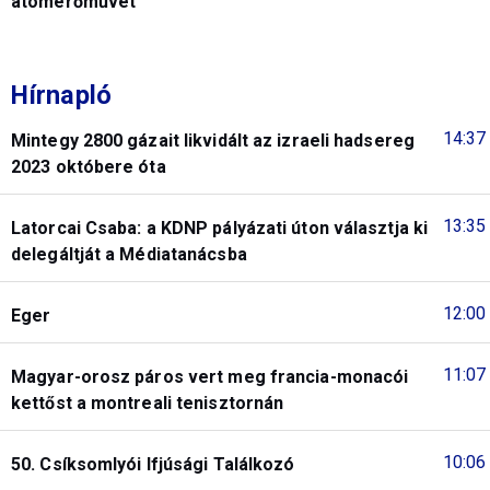
atomerőművet
Hírnapló
14:37
Mintegy 2800 gázait likvidált az izraeli hadsereg
2023 októbere óta
13:35
Latorcai Csaba: a KDNP pályázati úton választja ki
delegáltját a Médiatanácsba
12:00
Eger
11:07
Magyar-orosz páros vert meg francia-monacói
kettőst a montreali tenisztornán
10:06
50. Csíksomlyói Ifjúsági Találkozó