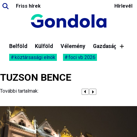
Friss hírek
Hírlevél
Belföld
Külföld
Vélemény
Gazdaság
köztársasági elnök
foci vb 2026
TUZSON BENCE
További tartalmak: