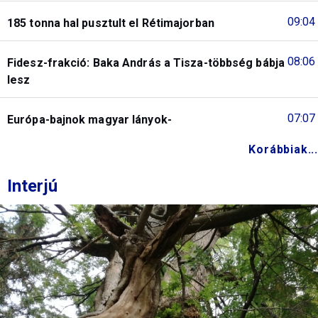
09:04
185 tonna hal pusztult el Rétimajorban
08:06
Fidesz-frakció: Baka András a Tisza-többség bábja
lesz
07:07
Európa-bajnok magyar lányok-
Korábbiak...
Interjú