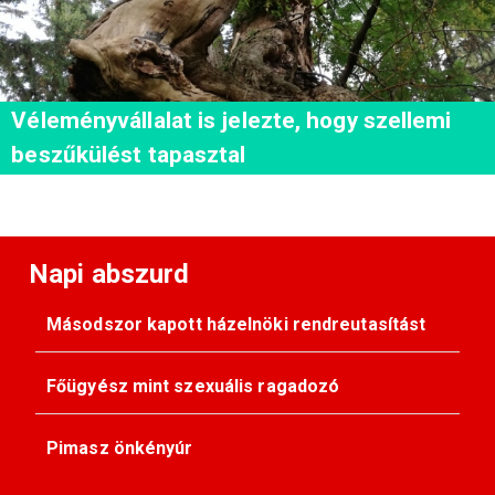
Véleményvállalat is jelezte, hogy szellemi
beszűkülést tapasztal
Napi abszurd
Másodszor kapott házelnöki rendreutasítást
Főügyész mint szexuális ragadozó
Pimasz önkényúr