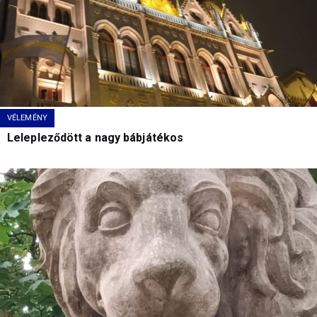
VÉLEMÉNY
Lelepleződött a nagy bábjátékos