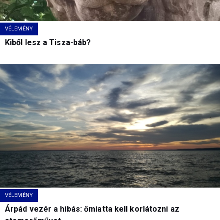
VÉLEMÉNY
Kiből lesz a Tisza-báb?
VÉLEMÉNY
Árpád vezér a hibás: őmiatta kell korlátozni az