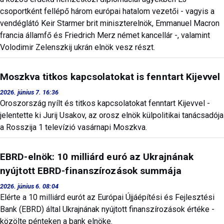
csoportként fellépő három európai hatalom vezetői - vagyis a
vendéglátó Keir Starmer brit miniszterelnök, Emmanuel Macron
francia államfő és Friedrich Merz német kancellár -, valamint
Volodimir Zelenszkij ukrán elnök vesz részt.
Moszkva titkos kapcsolatokat is fenntart Kijevvel
2026. június 7. 16:36
Oroszország nyílt és titkos kapcsolatokat fenntart Kijevvel -
jelentette ki Jurij Usakov, az orosz elnök külpolitikai tanácsadója
a Rosszija 1 televízió vasárnapi Moszkva.
EBRD-elnök: 10 milliárd euró az Ukrajnának
nyújtott EBRD-finanszírozások summája
2026. június 6. 08:04
Elérte a 10 milliárd eurót az Európai Újjáépítési és Fejlesztési
Bank (EBRD) által Ukrajnának nyújtott finanszírozások értéke -
közölte pénteken a bank elnöke.