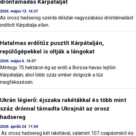
dróntámadás Kárpátalját
2026. május 13. 16:37
Az orosz hadsereg szerda délután nagyszabású dróntámadást
indított Kárpátalja ellen.
Hatalmas erdőtűz pusztít Kárpátalján,
repülőgépekkel is oltják a lángokat
2026. május 6. 16:07
Mintegy 75 hektáron ég az erdő a Borzsa-havas lejtőin
Kárpátalján, ahol több száz ember dolgozik a tűz
megfékezésén.
Ukrán légierő: éjszaka rakétákkal és több mint
száz drónnal támadta Ukrajnát az orosz
hadsereg
2026. április 24. 11:04
Az orosz hadsereg két rakétával, valamint 107 csapásmérő és