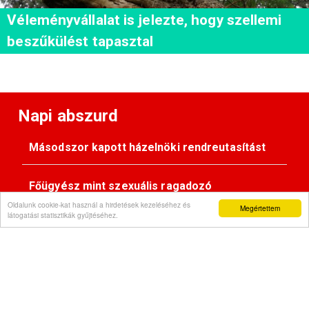
Véleményvállalat is jelezte, hogy szellemi
beszűkülést tapasztal
Napi abszurd
Másodszor kapott házelnöki rendreutasítást
Főügyész mint szexuális ragadozó
Oldalunk cookie-kat használ a hirdetések kezeléséhez és
Megértettem
látogatási statisztikák gyűjtéséhez.
Pimasz önkényúr