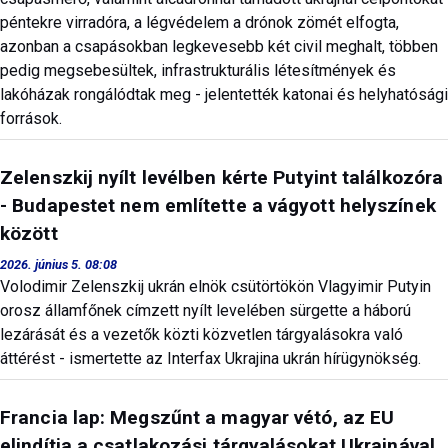
péntekre virradóra, a légvédelem a drónok zömét elfogta,
azonban a csapásokban legkevesebb két civil meghalt, többen
pedig megsebesültek, infrastrukturális létesítmények és
lakóházak rongálódtak meg - jelentették katonai és helyhatósági
források.
Zelenszkij nyílt levélben kérte Putyint találkozóra
- Budapestet nem említette a vágyott helyszínek
között
2026. június 5. 08:08
Volodimir Zelenszkij ukrán elnök csütörtökön Vlagyimir Putyin
orosz államfőnek címzett nyílt levelében sürgette a háború
lezárását és a vezetők közti közvetlen tárgyalásokra való
áttérést - ismertette az Interfax Ukrajina ukrán hírügynökség.
Francia lap: Megszűnt a magyar vétó, az EU
elindítja a csatlakozási tárgyalásokat Ukrajnával