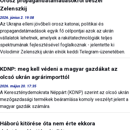
Orosz propagandatámadásokról beszél
Zelenszkij
2026. június 2. 19:08
Az Ukrajna elleni jövőbeli orosz katonai, politikai és
propagandatámadások egyik fő célpontjai azok az ukrán
vállalatok lehetnek, amelyek a rakétatechnológiák teljes
spektrumának fejlesztésével foglalkoznak - jelentette ki
Volodimir Zelenszkij ukrán elnök keddi Telegram-üzenetében.
KDNP: meg kell védeni a magyar gazdákat az
olcsó ukrán agrárimporttól
2026. május 20. 17:35
A Kereszténydemokrata Néppárt (KDNP) szerint az olcsó ukrán
mezőgazdasági termékek beáramlása komoly veszélyt jelent a
magyar gazdák számára.
Háború kitörése óta nem érte ekkora