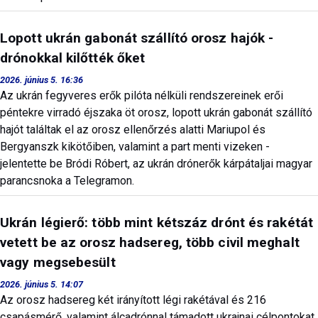
Lopott ukrán gabonát szállító orosz hajók -
drónokkal kilőtték őket
2026. június 5. 16:36
Az ukrán fegyveres erők pilóta nélküli rendszereinek erői
péntekre virradó éjszaka öt orosz, lopott ukrán gabonát szállító
hajót találtak el az orosz ellenőrzés alatti Mariupol és
Bergyanszk kikötőiben, valamint a part menti vizeken -
jelentette be Bródi Róbert, az ukrán drónerők kárpátaljai magyar
parancsnoka a Telegramon.
Ukrán légierő: több mint kétszáz drónt és rakétát
vetett be az orosz hadsereg, több civil meghalt
vagy megsebesült
2026. június 5. 14:07
Az orosz hadsereg két irányított légi rakétával és 216
csapásmérő, valamint álcadrónnal támadott ukrajnai célpontokat