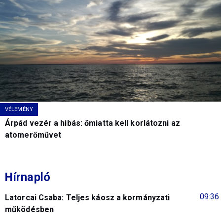
VÉLEMÉNY
Árpád vezér a hibás: őmiatta kell korlátozni az
atomerőművet
Hírnapló
09:36
Latorcai Csaba: Teljes káosz a kormányzati
működésben