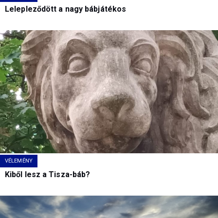
Lelepleződött a nagy bábjátékos
VÉLEMÉNY
Kiből lesz a Tisza-báb?