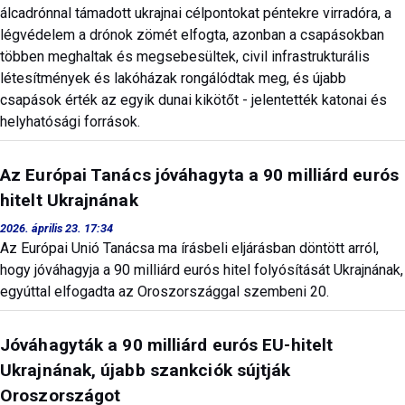
álcadrónnal támadott ukrajnai célpontokat péntekre virradóra, a
légvédelem a drónok zömét elfogta, azonban a csapásokban
többen meghaltak és megsebesültek, civil infrastrukturális
létesítmények és lakóházak rongálódtak meg, és újabb
csapások érték az egyik dunai kikötőt - jelentették katonai és
helyhatósági források.
Az Európai Tanács jóváhagyta a 90 milliárd eurós
hitelt Ukrajnának
2026. április 23. 17:34
Az Európai Unió Tanácsa ma írásbeli eljárásban döntött arról,
hogy jóváhagyja a 90 milliárd eurós hitel folyósítását Ukrajnának,
egyúttal elfogadta az Oroszországgal szembeni 20.
Jóváhagyták a 90 milliárd eurós EU-hitelt
Ukrajnának, újabb szankciók sújtják
Oroszországot