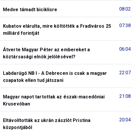
08:02
Medve támadt biciklisre
07:38
Kubatov elárulta, mire költötték a Fradiváros 25
milliárd forintját
06:04
Átverte Magyar Péter az embereket a
köztársasági elnök jelölésével?
22:07
Labdarúgó NB I - A Debrecen is csak a magyar
csapatok ellen tud játszani
21:08
Magyar napot tartottak az észak-macedóniai
Krusevóban
20:04
Eltávolították az ukrán zászlót Pristina
központjából