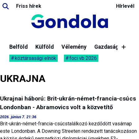
Friss hírek
Hírlevél
Belföld
Külföld
Vélemény
Gazdaság
köztársasági elnök
foci vb 2026
UKRAJNA
Ukrajnai háború: Brit-ukrán-német-francia-csúcs
Londonban - Abramovics volt a közvetítő
2026. június 7. 21:36
Brit-ukrán-német-francia-csúcstalálkozó kezdődött vasárnap
este Londonban. A Downing Streeten rendezett tanácskozáson
a közös érdekű nemzetközi diplomáciai ügyekben E3-