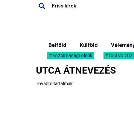
Friss hírek
Belföld
Külföld
Vélemén
köztársasági elnök
foci vb 202
UTCA ÁTNEVEZÉS
További tartalmak: