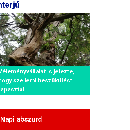
nterjú
Véleményvállalat is jelezte,
hogy szellemi beszűkülést
tapasztal
Napi abszurd