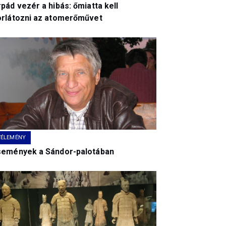
pád vezér a hibás: őmiatta kell
orlátozni az atomerőművet
VÉLEMÉNY
semények a Sándor-palotában