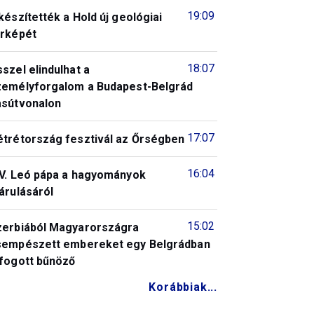
19:09
készítették a Hold új geológiai
érképét
18:07
szel elindulhat a
zemélyforgalom a Budapest-Belgrád
asútvonalon
17:07
étrétország fesztivál az Őrségben
16:04
IV. Leó pápa a hagyományok
árulásáról
15:02
zerbiából Magyarországra
sempészett embereket egy Belgrádban
lfogott bűnöző
Korábbiak...