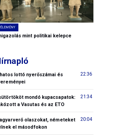
VÉLEMÉNY
igazolás mint politikai kelepce
írnapló
22:36
 hatos lottó nyerőszámai és
yereményei
21:34
sütörtököt mondó kupacsapatok:
akózott a Vasutas és az ETO
20:04
agyarverő olaszokat, németeket
télnek el másodfokon