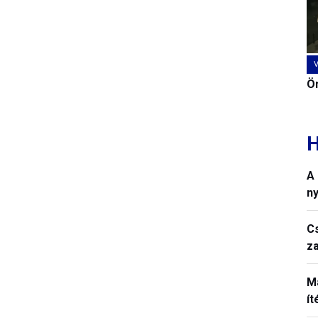
Ön
H
A
n
C
z
M
í