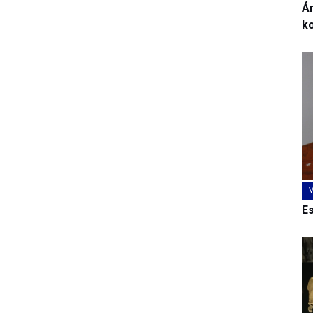
Ár
k
E