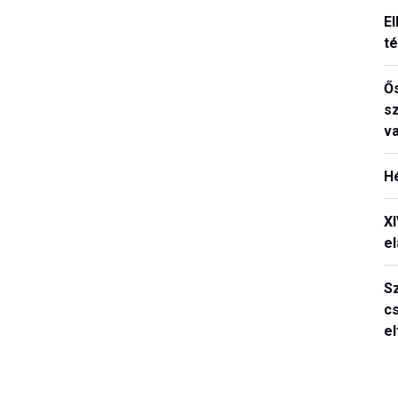
El
t
Ős
s
v
H
X
el
S
c
e