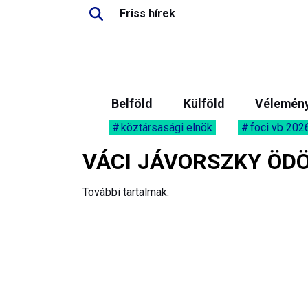
Friss hírek
Belföld
Külföld
Vélemén
köztársasági elnök
foci vb 202
VÁCI JÁVORSZKY ÖD
További tartalmak: