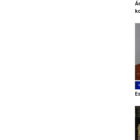
Ár
k
E