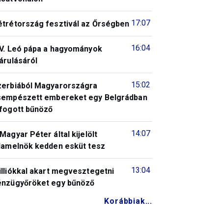
17:07
étrétország fesztivál az Őrségben
16:04
IV. Leó pápa a hagyományok
árulásáról
15:02
zerbiából Magyarországra
sempészett embereket egy Belgrádban
lfogott bűnöző
14:07
Magyar Péter által kijelölt
llamelnök kedden esküt tesz
13:04
illiókkal akart megvesztegetni
énzügyőröket egy bűnöző
Korábbiak...