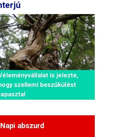
nterjú
Véleményvállalat is jelezte,
hogy szellemi beszűkülést
tapasztal
Napi abszurd