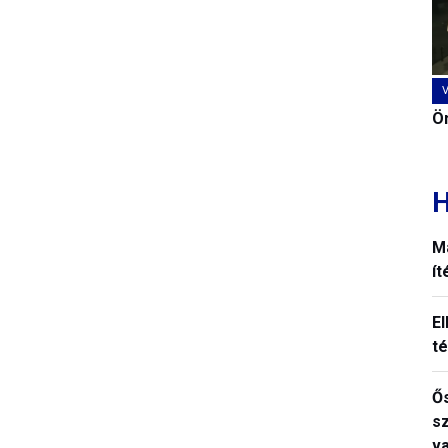
Ön
H
M
í
El
t
Ős
s
v