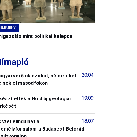
VÉLEMÉNY
igazolás mint politikai kelepce
írnapló
20:04
agyarverő olaszokat, németeket
télnek el másodfokon
19:09
készítették a Hold új geológiai
érképét
18:07
szel elindulhat a
zemélyforgalom a Budapest-Belgrád
asútvonalon