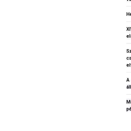
H
X
el
S
c
e
A 
á
M
p