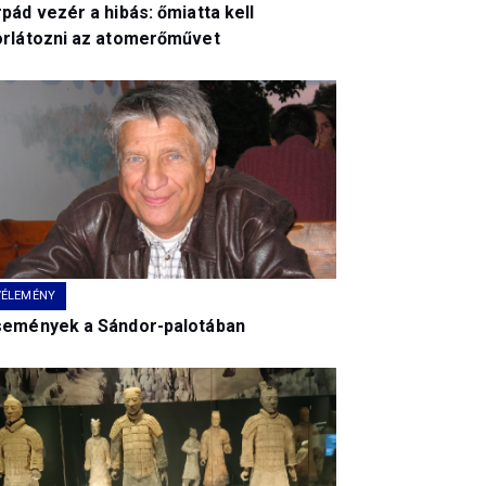
pád vezér a hibás: őmiatta kell
orlátozni az atomerőművet
VÉLEMÉNY
semények a Sándor-palotában