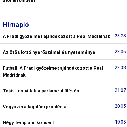
atomerőművet
Hírnapló
23:28
A Fradi győzelmet ajándékozott a Real Madridnak
23:06
Az ötös lottó nyerőszámai és nyereményei
22:38
Futball: A Fradi győzelmet ajándékozott a Real
Madridnak
21:07
Tojást dobáltak a parlament ülésén
20:05
Vegyszeradagolási probléma
19:05
Négy templomi koncert