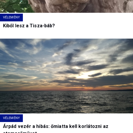
VÉLEMÉNY
Kiből lesz a Tisza-báb?
VÉLEMÉNY
Árpád vezér a hibás: őmiatta kell korlátozni az