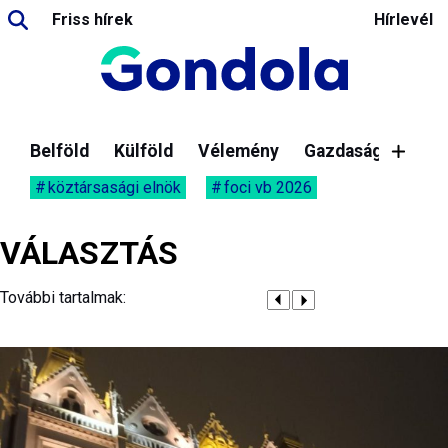
Friss hírek
Hírlevél
Belföld
Külföld
Vélemény
Gazdaság
köztársasági elnök
foci vb 2026
VÁLASZTÁS
További tartalmak: