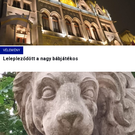
VÉLEMÉNY
Lelepleződött a nagy bábjátékos