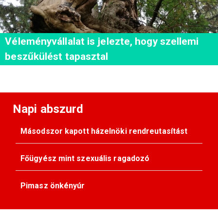
Véleményvállalat is jelezte, hogy szellemi
beszűkülést tapasztal
Napi abszurd
Másodszor kapott házelnöki rendreutasítást
Főügyész mint szexuális ragadozó
Pimasz önkényúr