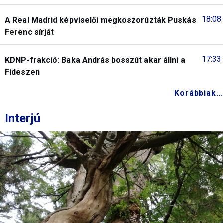
18:08
A Real Madrid képviselői megkoszorúzták Puskás
Ferenc sírját
17:33
KDNP-frakció: Baka András bosszút akar állni a
Fideszen
Korábbiak...
Interjú