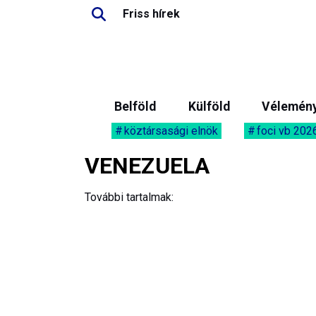
Friss hírek
Belföld
Külföld
Vélemén
köztársasági elnök
foci vb 202
VENEZUELA
További tartalmak: