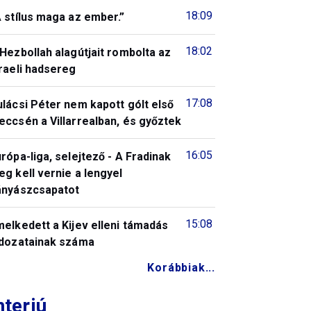
18:09
 stílus maga az ember.”
18:02
Hezbollah alagútjait rombolta az
raeli hadsereg
17:08
lácsi Péter nem kapott gólt első
ccsén a Villarrealban, és győztek
16:05
rópa-liga, selejtező - A Fradinak
g kell vernie a lengyel
ányászcsapatot
15:08
elkedett a Kijev elleni támadás
ldozatainak száma
Korábbiak...
nterjú