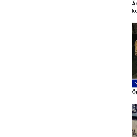
Ár
k
Ön