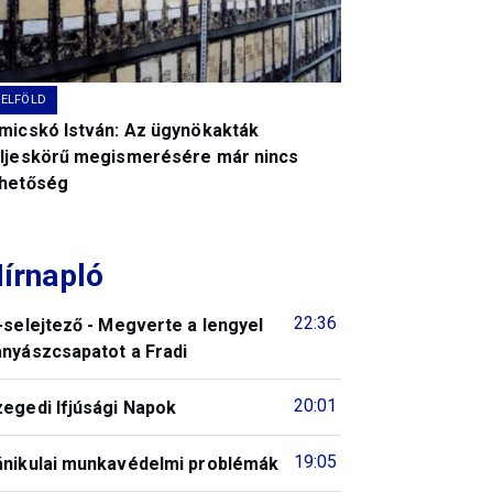
BELFÖLD
imicskó István: Az ügynökakták
eljeskörű megismerésére már nincs
ehetőség
írnapló
22:36
-selejtező - Megverte a lengyel
ányászcsapatot a Fradi
20:01
zegedi Ifjúsági Napok
19:05
ánikulai munkavédelmi problémák