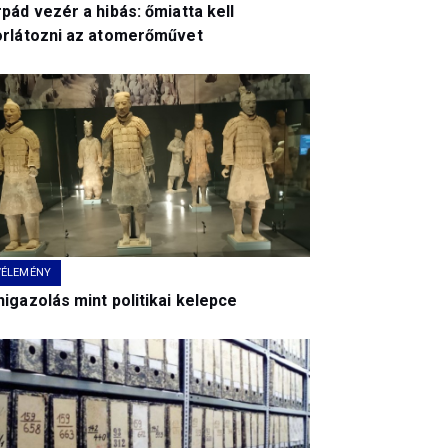
pád vezér a hibás: őmiatta kell
orlátozni az atomerőművet
VÉLEMÉNY
igazolás mint politikai kelepce