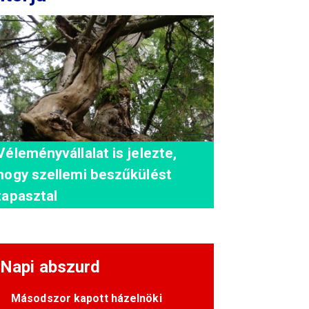
Véleményvállalat is jelezte,
hogy szellemi beszűkülést
tapasztal
Napi abszurd
Másodszor kapott házelnöki