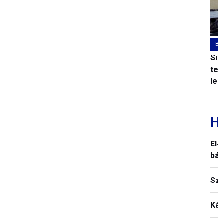
S
t
l
H
El
b
S
K