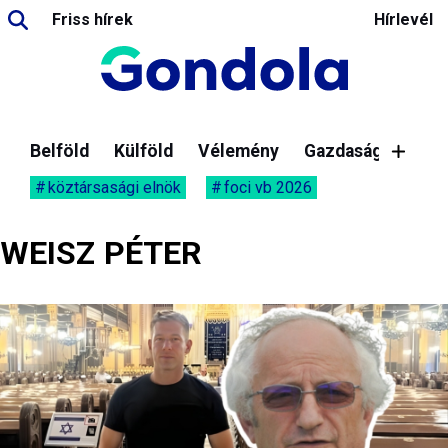
Friss hírek
Hírlevél
Belföld
Külföld
Vélemény
Gazdaság
köztársasági elnök
foci vb 2026
WEISZ PÉTER