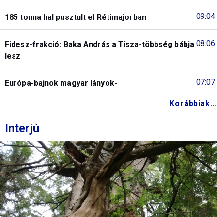
09:04
185 tonna hal pusztult el Rétimajorban
08:06
Fidesz-frakció: Baka András a Tisza-többség bábja
lesz
07:07
Európa-bajnok magyar lányok-
Korábbiak...
Interjú