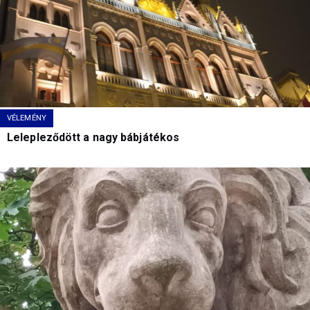
VÉLEMÉNY
Lelepleződött a nagy bábjátékos