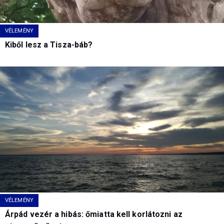
VÉLEMÉNY
Kiből lesz a Tisza-báb?
VÉLEMÉNY
Árpád vezér a hibás: őmiatta kell korlátozni az