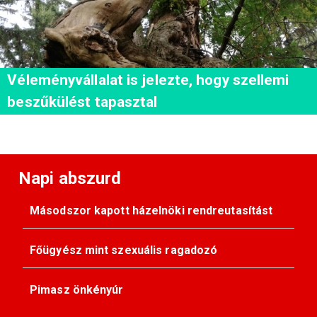
Véleményvállalat is jelezte, hogy szellemi
beszűkülést tapasztal
Napi abszurd
Másodszor kapott házelnöki rendreutasítást
Főügyész mint szexuális ragadozó
Pimasz önkényúr