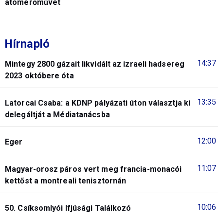
atomerőművet
Hírnapló
14:37
Mintegy 2800 gázait likvidált az izraeli hadsereg
2023 októbere óta
13:35
Latorcai Csaba: a KDNP pályázati úton választja ki
delegáltját a Médiatanácsba
12:00
Eger
11:07
Magyar-orosz páros vert meg francia-monacói
kettőst a montreali tenisztornán
10:06
50. Csíksomlyói Ifjúsági Találkozó